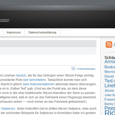
rnsehen
Impressum
Datenschutzerklärung
Schla
Arma
Book
4 Kommentare
Morris
ham Linehan
neulich
, die für das Gelingen einer Sitcom-Folge wichtig
David 
onsistente Plots (
wir berichteten
). Tatsächlich konnte man sich
Ted
-Nacht in gleich
zwei
Dokumentationen
abermals davon überzeugen,
Line
e es in „Father Ted“ gab. (Und wo der Punkt war, an dem diese
Jesse
och in die eher traditionelle Sitcom-Narration der Serie zu passen:
Julian B
ltigend wird, daß er sich an das Fahrwerk eines Flugzeugs klammert,
Free
arrhauses sehen — noch immer an das Fahrwerk geklammert.)
Barley
Pee
e
Setpieces
. Jeder Actionfilm hat im dritten Akt ein Setpiece, viele auch
Ri
 der schönsten Beispiele für Setpieces in Komödien habe ich gestern