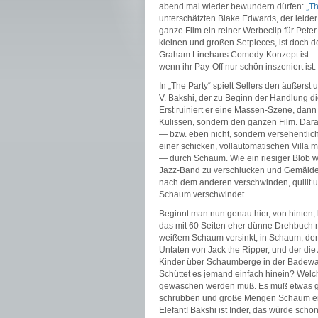
abend mal wieder bewundern dürfen:
„Th
unterschätzten Blake Edwards, der leide
ganze Film ein reiner Werbeclip für Peter
kleinen und großen Setpieces, ist doch de
Graham Linehans Comedy-Konzept ist — 
wenn ihr Pay-Off nur schön inszeniert ist.
In „The Party“ spielt Sellers den äußers
V. Bakshi, der zu Beginn der Handlung di
Erst ruiniert er eine Massen-Szene, dann l
Kulissen, sondern den ganzen Film. Dara
— bzw. eben nicht, sondern versehentlich 
einer schicken, vollautomatischen Villa 
— durch Schaum. Wie ein riesiger Blob 
Jazz-Band zu verschlucken und Gemälde z
nach dem anderen verschwinden, quillt un
Schaum verschwindet.
Beginnt man nun genau hier, von hinten, 
das mit 60 Seiten eher dünne Drehbuch mi
weißem Schaum versinkt, in Schaum, der 
Untaten von Jack the Ripper, und der die
Kinder über Schaumberge in der Badewa
Schüttet es jemand einfach hinein? Welch
gewaschen werden muß. Es muß etwas gro
schrubben und große Mengen Schaum erze
Elefant! Bakshi ist Inder, das würde sc