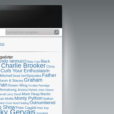
RSS
gwörter
ndo Iannucci
Black
Baby Cow
Charlie Brooker
s
Chris
Curb Your Enthusiasm
Father
Mitchell
Episodes
Dead Set
Graham
Gavin & Stacey
han
Green Wing
I'm Alan Partridge
 Armstrong
Jessica Hynes
John Cleese
Mark Heap
Martin
arratt
Larry David
Monty Python
man
Misfits
Nathan
Outnumbered
Nick Frost
Noel Fielding
p Show
Peter Capaldi
Peter Kay
cky Gervais
Seinfeld