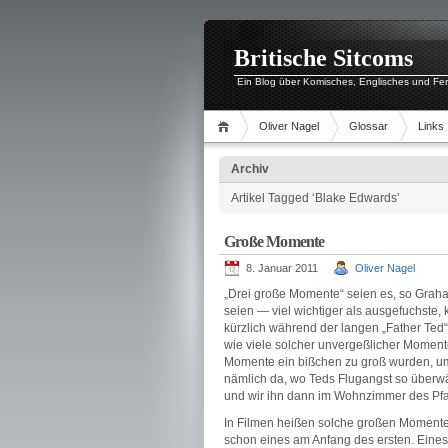
Britische Sitcoms
Ein Blog über Komisches, Englisches und Fe
Oliver Nagel
Glossar
Links
Archiv
Artikel Tagged ‘Blake Edwards’
Große Momente
8. Januar 2011
Oliver Nagel
„Drei große Momente“ seien es, so Gra
seien — viel wichtiger als ausgefuchste, k
kürzlich während der langen „Father Ted“
wie viele solcher unvergeßlicher Moment
Momente ein bißchen zu groß wurden, um n
nämlich da, wo Teds Flugangst so überwä
und wir ihn dann im Wohnzimmer des Pf
In Filmen heißen solche großen Moment
schon eines am Anfang des ersten. Eines