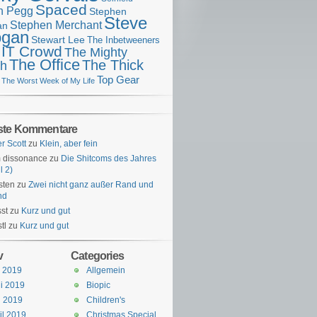
Spaced
n Pegg
Stephen
Steve
Stephen Merchant
an
gan
Stewart Lee
The Inbetweeners
 IT Crowd
The Mighty
The Office
The Thick
h
Top Gear
The Worst Week of My Life
ste Kommentare
er Scott
zu
Klein, aber fein
 dissonance
zu
Die Shitcoms des Jahres
l 2)
sten
zu
Zwei nicht ganz außer Rand und
nd
st
zu
Kurz und gut
tl
zu
Kurz und gut
v
Categories
i 2019
Allgemein
i 2019
Biopic
i 2019
Children's
il 2019
Christmas Special