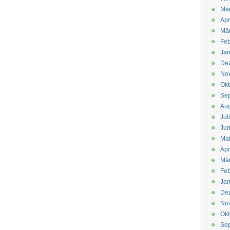
Mai
Apr
Mär
Feb
Jan
De
No
Okt
Se
Aug
Jul
Jun
Ma
Apr
Mä
Feb
Jan
De
No
Okt
Se