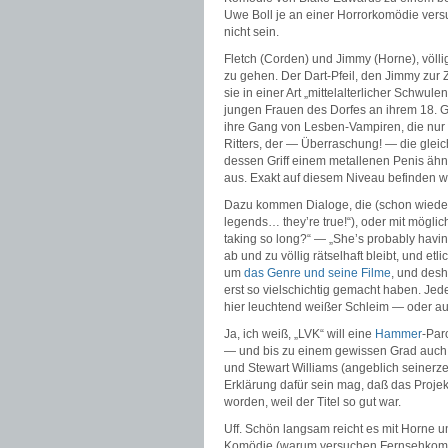
Uwe Boll je an einer Horrorkomödie versu
nicht sein.
Fletch (Corden) und Jimmy (Horne), völli
zu gehen. Der Dart-Pfeil, den Jimmy zur Zi
sie in einer Art „mittelalterlicher Schwu
jungen Frauen des Dorfes an ihrem 18. Ge
ihre Gang von Lesben-Vampiren, die nu
Ritters, der — Überraschung! — die gleic
dessen Griff einem metallenen Penis ähne
aus. Exakt auf diesem Niveau befinden wi
Dazu kommen Dialoge, die (schon wieder fä
legends… they’re true!“), oder mit mögli
taking so long?“ — „She’s probably having 
ab und zu völlig rätselhaft bleibt, und et
um
das Genre und seine Filme
, und desh
erst so vielschichtig gemacht haben. Jeder
hier leuchtend weißer Schleim — oder auc
Ja, ich weiß, „LVK“ will eine
Hammer
-Par
— und bis zu einem gewissen Grad auch 
und Stewart Williams (angeblich seinerze
Erklärung dafür sein mag, daß das Projekt
worden, weil der Titel so gut war.
Uff. Schön langsam reicht es mit Horne 
Komödie (warum versuchen Fernsehkomik