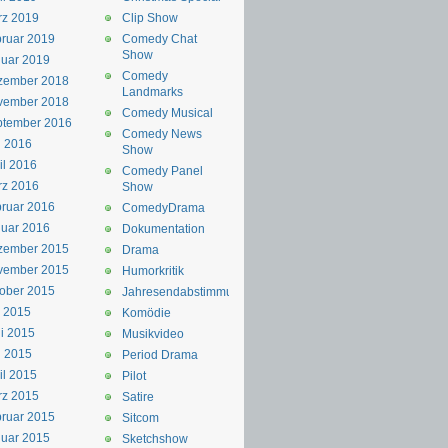
rz 2019
Clip Show
ruar 2019
Comedy Chat
Show
uar 2019
Comedy
zember 2018
Landmarks
vember 2018
Comedy Musical
ptember 2016
Comedy News
i 2016
Show
il 2016
Comedy Panel
rz 2016
Show
ruar 2016
ComedyDrama
uar 2016
Dokumentation
zember 2015
Drama
vember 2015
Humorkritik
ober 2015
Jahresendabstimmung
i 2015
Komödie
i 2015
Musikvideo
i 2015
Period Drama
il 2015
Pilot
rz 2015
Satire
ruar 2015
Sitcom
uar 2015
Sketchshow