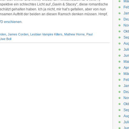
Mä
pektive ein schlechtes Licht auf „Gavin & Stacey“, diese romantische
Feb
chätzt gehalten haben. Ich ja nicht, mir hat’s gefallen, aber von nun
Jan
insamen Auftritt der beiden an diesen Ramsch denken müssen. Hmpf.
De
VD erschienen
.
No
Okt
rden
,
James Corden
,
Lesbian Vampire Killers
,
Mathew Horne
,
Paul
Se
Uwe Boll
Aug
Jul
Jun
Ma
Apr
Mä
Feb
Jan
De
No
Okt
Se
Aug
Jul
Jun