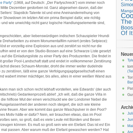
e Party“
(1968, auf Deutsch: „Der Partyschreck“) vom immer noch
Simo
r Mitte Dezember gestorben ist. Ganz abgesehen davon, daß der
Mang
 Sellers‘ Slapstick-Talente ist und eine Aneinanderreihung von
Coo
r Showdown im letzten Akt ein prima Beispiel dafür, wie richtig
The
und wie unwichtig nicht ganz logische Handlungselemente sind,
Boos
Of It
t ungeschickten, aber liebenswürdigen indischen Schauspieler Hrundi
e Dreharbeiten zu einem Monumentalfilm ruiniert (erstes Setpiece):
öst er vorzeitig eine Explosion aus und zerstört so nicht nur die
ufhin wird er von den Studio-Bossen auf eine Schwarze Liste gesetzt
Neue
auf die Einladungsliste zu einer Party des Produzenten. Die findet in
Tyl
mit großer Pool-Landschaft statt und endet in vollkommener Zerstörung
wächst dieses Schaum-Monster, droht die immer weiter dudelnde
tom
u zerstören, läßt eine ganze Verfolgungsjagdgesellschaft einen
(Tei
d wabert immer mächtiger, bis alles, alles in einer weißen Wand aus
Tor
Ba
Pas
kann man sich schon recht lebhaft vorstellen, wie Edwards‘ (der auch
tschrieb) Gedankenprozeß ablief: „Ich will, daß die ganze Villa in
Gus
die hilflose Wut der einen verschluckt wie der Londoner Nebel die
 Ausgelassenheit der anderen noch steigert, die sich wie kleine
Archi
nne freuen. Aber wie kommt das ganze Waschpulver in den Pool?
Jul
es Motiv hätte er dafür? Nein, wir brauchen etwas, das im Pool
ßes sein, so groß, daß es viele Leute mit Bürsten und Besen
Jun
ugen können. Es muß so groß sein wie ein Elefant. Das ist es! Ein
Ma
hon mal passen. Aber warum muß der Elefant gewaschen werden? Hat
Apr