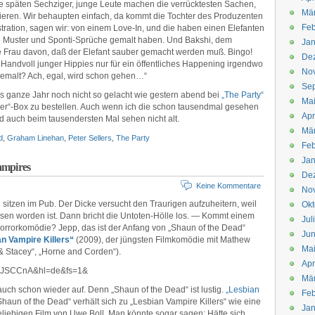
ie späten Sechziger, junge Leute machen die verrücktesten Sachen,
Mä
ieren. Wir behaupten einfach, da kommt die Tochter des Produzenten
Feb
tration, sagen wir: von einem Love-In, und die haben einen Elefanten
che Muster und Sponti-Sprüche gemalt haben. Und Bakshi, dem
Jan
nge Frau davon, daß der Elefant sauber gemacht werden muß. Bingo!
De
Handvoll junger Hippies nur für ein öffentliches Happening irgendwo
No
bemalt? Ach, egal, wird schon gehen…“
Se
as ganze Jahr noch nicht so gelacht wie gestern abend bei
„The Party“
Ma
ther“-Box zu bestellen. Auch wenn ich die schon tausendmal gesehen
Apr
rd auch beim tausendersten Mal sehen nicht alt.
Mä
d
,
Graham Linehan
,
Peter Sellers
,
The Party
Feb
Jan
ampires
De
Keine Kommentare
No
sitzen im Pub. Der Dicke versucht den Traurigen aufzuheitern, weil
Okt
ssen worden ist. Dann bricht die Untoten-Hölle los. — Kommt einem
Jul
 Horrorkomödie? Jepp, das ist der Anfang von „Shaun of the Dead“
Jun
n Vampire Killers“
(2009), der jüngsten Filmkomödie mit Mathew
Ma
 Stacey“, „Horne and Corden“).
Apr
88JSCCnA&hl=de&fs=1&
Mä
ch schon wieder auf. Denn „Shaun of the Dead“ ist lustig.
„Lesbian
Feb
haun of the Dead“ verhält sich zu „Lesbian Vampire Killers“ wie eine
Jan
iebigen Film von Uwe Boll. Man könnte sogar sagen: Hätte sich