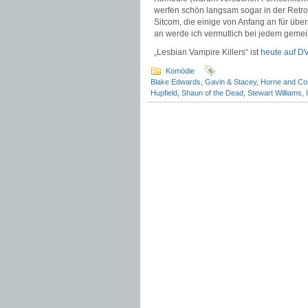
werfen schön langsam sogar in der Retros
Sitcom, die einige von Anfang an für übers
an werde ich vermutlich bei jedem geme
„Lesbian Vampire Killers“ ist
heute auf D
Komödie
Blake Edwards
,
Gavin & Stacey
,
Horne and Co
Hupfield
,
Shaun of the Dead
,
Stewart Williams
,