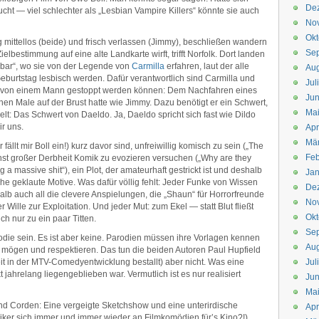
De
cht — viel schlechter als „Lesbian Vampire Killers“ könnte sie auch
No
Okt
g mittellos (beide) und frisch verlassen (Jimmy), beschließen wandern
Se
elbestimmung auf eine alte Landkarte wirft, trifft Norfolk. Dort landen
lenbar“, wo sie von der Legende von
Carmilla
erfahren, laut der alle
Aug
burtstag lesbisch werden. Dafür verantwortlich sind Carmilla und
Jul
r von einem Mann gestoppt werden können: Dem Nachfahren eines
Jun
hen Male auf der Brust hatte wie Jimmy. Dazu benötigt er ein Schwert,
Ma
lt: Das Schwert von Daeldo. Ja, Daeldo spricht sich fast wie Dildo
r uns.
Apr
Mä
llt mir Boll ein!) kurz davor sind, unfreiwillig komisch zu sein („The
Feb
chst großer Derbheit Komik zu evozieren versuchen („Why are they
a massive shit“), ein Plot, der amateurhaft gestrickt ist und deshalb
Jan
liche geklaute Motive. Was dafür völlig fehlt: Jeder Funke von Wissen
De
alb auch all die clevere Anspielungen, die „Shaun“ für Horrorfreunde
No
 Wille zur Exploitation. Und jeder Mut: zum Ekel — statt Blut fließt
Okt
h nur zu ein paar Titten.
Se
odie sein. Es ist aber keine. Parodien müssen ihre Vorlagen kennen
Aug
mögen und respektieren. Das tun die beiden Autoren Paul Hupfield
it in der MTV-Comedyentwicklung bestallt) aber nicht. Was eine
Jul
 jahrelang liegengeblieben war. Vermutlich ist es nur realisiert
Jun
Ma
und Corden: Eine vergeigte Sketchshow und eine unterirdische
Apr
er sich immer und immer wieder an Filmkomödien für’s Kino?!)