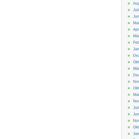
Aug
Jul
Jun
Ma
Apr
Mä
Feb
Jan
De
Okt
Mä
De
No
Okt
Ma
No
Jul
Jun
No
Okt
Jan