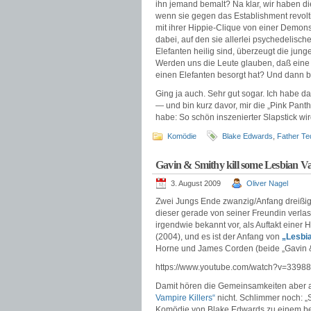
ihn jemand bemalt? Na klar, wir haben d
wenn sie gegen das Establishment revolt
mit ihrer Hippie-Clique von einer Demons
dabei, auf den sie allerlei psychedelis
Elefanten heilig sind, überzeugt die ju
Werden uns die Leute glauben, daß eine 
einen Elefanten besorgt hat? Und dann 
Ging ja auch. Sehr gut sogar. Ich habe d
— und bin kurz davor, mir die „Pink Pan
habe: So schön inszenierter Slapstick wi
Komödie
Blake Edwards
,
Father Te
Gavin & Smithy kill some Lesbian V
3. August 2009
Oliver Nagel
Zwei Jungs Ende zwanzig/Anfang dreißig 
dieser gerade von seiner Freundin verla
irgendwie bekannt vor, als Auftakt einer
(2004), und es ist der Anfang von
„Lesbia
Horne und James Corden (beide „Gavin &
https://www.youtube.com/watch?v=339
Damit hören die Gemeinsamkeiten aber au
Vampire Killers“
nicht. Schlimmer noch: „S
Komödie von Blake Edwards zu einem bel