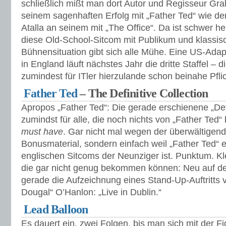
schließlich mißt man dort Autor und Regisseur G
seinem sagenhaften Erfolg mit „Father Ted“ wie d
Atalla an seinem mit „The Office“. Da ist schwer
diese Old-School-Sitcom mit Publikum und klassis
Bühnensituation gibt sich alle Mühe. Eine US-Adapt
in England läuft nächstes Jahr die dritte Staffel – 
zumindest für ITler hierzulande schon beinahe Pflic
Father Ted
– The Definitive Collection
Apropos „Father Ted“: Die gerade erschienene „Defin
zumindst für alle, die noch nichts von „Father Ted“
must have
. Gar nicht mal wegen der überwältigen
Bonusmaterial, sondern einfach weil „Father Ted“ 
englischen Sitcoms der Neunziger ist. Punktum. Kle
die gar nicht genug bekommen können: Neu auf dem
gerade die Aufzeichnung eines Stand-Up-Auftritts 
Dougal“ O’Hanlon: „Live in Dublin.“
Lead Balloon
Es dauert ein, zwei Folgen, bis man sich mit der F