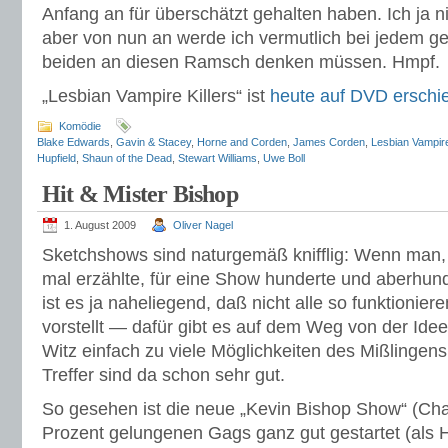
Anfang an für überschätzt gehalten haben. Ich ja nic
aber von nun an werde ich vermutlich bei jedem ge
beiden an diesen Ramsch denken müssen. Hmpf.
„Lesbian Vampire Killers“ ist
heute auf DVD erschi
Komödie
Blake Edwards
,
Gavin & Stacey
,
Horne and Corden
,
James Corden
,
Lesbian Vampire
Hupfield
,
Shaun of the Dead
,
Stewart Williams
,
Uwe Boll
Hit & Mister Bishop
1. August 2009
Oliver Nagel
Sketchshows sind naturgemäß knifflig: Wenn man,
mal erzählte, für eine Show hunderte und aberhund
ist es ja naheliegend, daß nicht alle so funktionier
vorstellt — dafür gibt es auf dem Weg von der Ide
Witz einfach zu viele Möglichkeiten des Mißlingens
Treffer sind da schon sehr gut.
So gesehen ist die neue „Kevin Bishop Show“ (Cha
Prozent gelungenen Gags ganz gut gestartet (als H