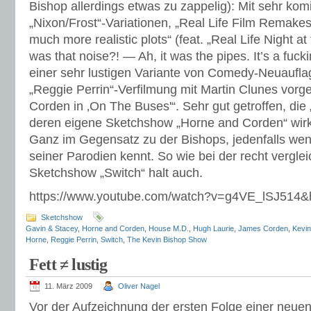
Bishop allerdings etwas zu zappelig): Mit sehr ko
„Nixon/Frost“-Variationen, „Real Life Film Remake
much more realistic plots“ (feat. „Real Life Night 
was that noise?! — Ah, it was the pipes. It’s a fucki
einer sehr lustigen Variante von Comedy-Neuauflag
„Reggie Perrin“-Verfilmung mit Martin Clunes vorg
Corden in ‚On The Buses'“. Sehr gut getroffen, die
deren eigene Sketchshow „Horne and Corden“ wirkl
Ganz im Gegensatz zu der Bishops, jedenfalls we
seiner Parodien kennt. So wie bei der recht vergl
Sketchshow „Switch“ halt auch.
https://www.youtube.com/watch?v=g4VE_lSJ514&
Sketchshow
Gavin & Stacey
,
Horne and Corden
,
House M.D.
,
Hugh Laurie
,
James Corden
,
Kevin
Horne
,
Reggie Perrin
,
Switch
,
The Kevin Bishop Show
Fett ≠ lustig
11. März 2009
Oliver Nagel
Vor der Aufzeichnung der ersten Folge einer neu