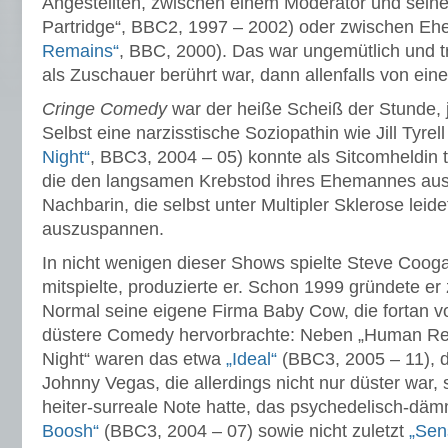
Angestellten, zwischen einem Moderator und seine
Partridge“, BBC2, 1997 – 2002) oder zwischen Eh
Remains“
, BBC, 2000). Das war ungemütlich und 
als Zuschauer berührt war, dann allenfalls von eine
Cringe Comedy
war der heiße Scheiß der Stunde, j
Selbst eine narzisstische Soziopathin wie Jill Tyrell
Night“
, BBC3, 2004 – 05) konnte als Sitcomheldin t
die den langsamen Krebstod ihres Ehemannes aus
Nachbarin, die selbst unter Multipler Sklerose leid
auszuspannen.
In nicht wenigen dieser Shows spielte Steve Cooga
mitspielte, produzierte er. Schon 1999 gründete 
Normal seine eigene Firma Baby Cow, die fortan 
düstere Comedy hervorbrachte: Neben „Human Re
Night“ waren das etwa
„Ideal“
(BBC3, 2005 – 11), di
Johnny Vegas, die allerdings nicht nur düster war,
heiter-surreale Note hatte, das psychedelisch-dä
Boosh“
(BBC3, 2004 – 07) sowie nicht zuletzt
„Sen