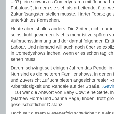
– 07), ein schwarzes Comedydrama mit Joanna Lum
Fabulous“), in dem sie sich als arbeitende, älter w
Zukunftsängsten stellen musste. Harter Tobak; geis
unterkühltes Fernsehen.
Heute aber ist alles anders. Die Zeiten, nicht nur i
selbst kühl geworden. Nichts mehr ist zu spüren v
Aufbruchsstimmung und der darauf folgenden Ent
Labour
. Und niemand will auch noch über so expli
in Comedyshows lachen, wenn er es schon täglich 
sehen muss.
Darum schwingt seit einigen Jahren das Pendel in 
Nun sind es die heiteren Familienshows, in denen 
und Zuversicht Zuflucht bieten angesichts realer R
Arbeitslosigkeit und Randale auf der Straße.
„Gavi
– 10) war die Antwort von Baby Cow; eine Serie, in
(Mathew Horne und Joanna Page) finden, trotz gro
gesellschaftlicher Distanz.
Doch seit diesem Riesenerfolg schwächelt die ein