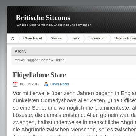
Britische Sitcoms
Ein Blog über Komisches, Englisches und Fernsehen
Oliver Nagel
Glossar
Links
Impressum
Datenschutzer
Archiv
Artikel Tagged ‘Mathew Horne’
Flügellahme Stare
10. Juni 2012
Oliver Nagel
Vor mittlerweile über zehn Jahren begann in Engla
dunkelsten Comedyshows aller Zeiten. „The Office
so eine Serie, und womöglich die prominenteste, ab
böseste, die damals entstand. Allen gemein war, d
zwangen, halbstundenweise in menschliche Abgrü
die Abgründe zwischen Menschen, sei es zwische