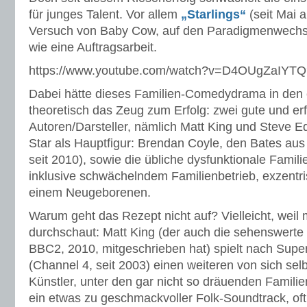
für junges Talent. Vor allem
„Starlings“
(seit Mai 
Versuch von Baby Cow, auf den Paradigmenwechsel
wie eine Auftragsarbeit.
https://www.youtube.com/watch?v=D4OUgZaIYT
Dabei hätte dieses Familien-Comedydrama in den 
theoretisch das Zeug zum Erfolg: zwei gute und erf
Autoren/Darsteller, nämlich Matt King und Steve Ed
Star als Hauptfigur: Brendan Coyle, den Bates au
seit 2010), sowie die übliche dysfunktionale Familie
inklusive schwächelndem Familienbetrieb, exzent
einem Neugeborenen.
Warum geht das Rezept nicht auf? Vielleicht, weil m
durchschaut: Matt King (der auch die sehenswert
BBC2, 2010, mitgeschrieben hat) spielt nach Supe
(Channel 4, seit 2003) einen weiteren von sich s
Künstler, unter den gar nicht so dräuenden Familie
ein etwas zu geschmackvoller Folk-Soundtrack, oft 