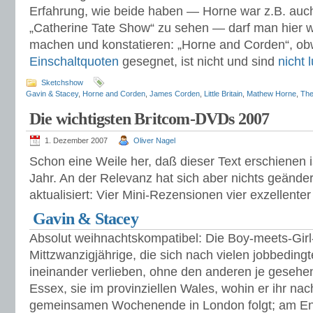
Erfahrung, wie beide haben — Horne war z.B. auch
„Catherine Tate Show“ zu sehen — darf man hier
machen und konstatieren: „Horne and Corden“, ob
Einschaltquoten
gesegnet, ist nicht und sind
nicht
l
Sketchshow
Gavin & Stacey
,
Horne and Corden
,
James Corden
,
Little Britain
,
Mathew Horne
,
The
Die wichtigsten Britcom-DVDs 2007
1. Dezember 2007
Oliver Nagel
Schon eine Weile her, daß dieser Text erschienen i
Jahr. An der Relevanz hat sich aber nichts geändert
aktualisiert: Vier Mini-Rezensionen vier exzellenter
Gavin & Stacey
Absolut weihnachtskompatibel: Die Boy-meets-Gir
Mittzwanzigjährige, die sich nach vielen jobbeding
ineinander verlieben, ohne den anderen je gesehen
Essex, sie im provinziellen Wales, wohin er ihr na
gemeinsamen Wochenende in London folgt; am End