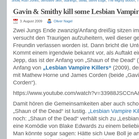
Show
,
Ruth Jones
,
Sensitive Skin
,
Starlings
,
Stella
,
Steve Edge
,
The Mighty Boosh
,
T
Gavin & Smithy kill some Lesbian Vampir
3. August 2009
Oliver Nagel
Zwei Jungs Ende zwanzig/Anfang dreißig sitzen im
versucht den Traurigen aufzuheitern, weil dieser g
Freundin verlassen worden ist. Dann bricht die Unt
Kommt einem irgendwie bekannt vor, als Auftakt e
Jepp, das ist der Anfang von „Shaun of the Dead“ (
Anfang von
„Lesbian Vampire Killers“
(2009), de
mit Mathew Horne und James Corden (beide „Gavi
Corden“).
https://www.youtube.com/watch?v=33988JSCCnA
Damit hören die Gemeinsamkeiten aber auch scho
„Shaun of the Dead“ ist lustig.
„Lesbian Vampire Kil
noch: „Shaun of the Dead“ verhält sich zu „Lesbian
eine Komödie von Blake Edwards zu einem beliebi
Man könnte sogar sagen: Hätte sich Uwe Boll je a