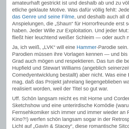
amateurhaft gestrickt ist und deshalb ab und zu völl
etliche geklaute Motive. Was dafür völlig fehlt: J
das Genre und seine Filme
, und deshalb auch all d
Anspielungen, die „Shaun“ für Horrorfreunde erst s
haben. Jeder Wille zur Exploitation. Und jeder Mut
fließt hier leuchtend weißer Schleim — oder auch nu
Ja, ich weiß, „LVK“ will eine
Hammer
-Parodie sein.
Parodien müssen ihre Vorlagen kennen — und bis
Grad auch mögen und respektieren. Das tun die b
Hupfield und Stewart Williams (angeblich seinerzei
Comedyentwicklung bestallt) aber nicht. Was eine 
mag, daß das Projekt jahrelang liegengeblieben war
realisiert worden, weil der Titel so gut war.
Uff. Schön langsam reicht es mit Horne und Corden
Sketchshow und eine unterirdische Komödie (war
Fernsehkomiker sich immer und immer wieder an F
Kino?!) werfen schön langsam sogar in der Retrosp
Licht auf „Gavin & Stacey“, diese romantische Sitc