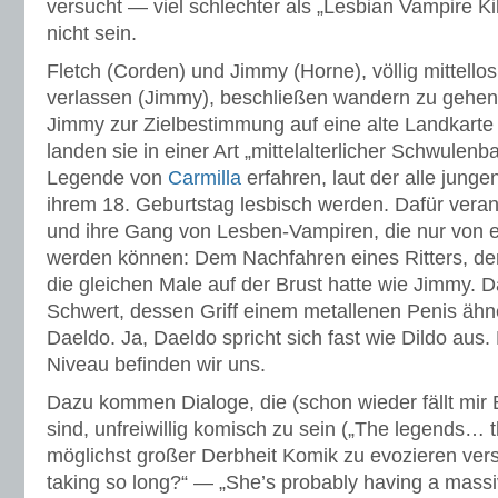
versucht — viel schlechter als „Lesbian Vampire Ki
nicht sein.
Fletch (Corden) und Jimmy (Horne), völlig mittellos
verlassen (Jimmy), beschließen wandern zu gehen.
Jimmy zur Zielbestimmung auf eine alte Landkarte wir
landen sie in einer Art „mittelalterlicher Schwulenb
Legende von
Carmilla
erfahren, laut der alle jung
ihrem 18. Geburtstag lesbisch werden. Dafür verant
und ihre Gang von Lesben-Vampiren, die nur von
werden können: Dem Nachfahren eines Ritters, d
die gleichen Male auf der Brust hatte wie Jimmy. D
Schwert, dessen Griff einem metallenen Penis ähn
Daeldo. Ja, Daeldo spricht sich fast wie Dildo aus
Niveau befinden wir uns.
Dazu kommen Dialoge, die (schon wieder fällt mir B
sind, unfreiwillig komisch zu sein („The legends… th
möglichst großer Derbheit Komik zu evozieren ver
taking so long?“ — „She’s probably having a massive