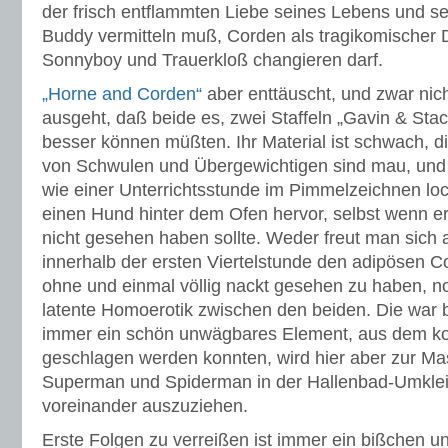
der frisch entflammten Liebe seines Lebens und s
Buddy vermitteln muß, Corden als tragikomischer 
Sonnyboy und Trauerkloß changieren darf.
„Horne and Corden“
aber enttäuscht, und zwar nic
ausgeht, daß beide es, zwei Staffeln „Gavin & Sta
besser können müßten. Ihr Material ist schwach, d
von Schwulen und Übergewichtigen sind mau, und
wie einer Unterrichtsstunde im Pimmelzeichnen l
einen Hund hinter dem Ofen hervor, selbst wenn er „
nicht gesehen haben sollte. Weder freut man sich a
innerhalb der ersten Viertelstunde den adipösen 
ohne und einmal völlig nackt gesehen zu haben, noc
latente Homoerotik zwischen den beiden. Die war 
immer ein schön unwägbares Element, aus dem k
geschlagen werden konnten, wird hier aber zur Ma
Superman und Spiderman in der Hallenbad-Umkleid
voreinander auszuziehen.
Erste Folgen zu verreißen ist immer ein bißchen unf