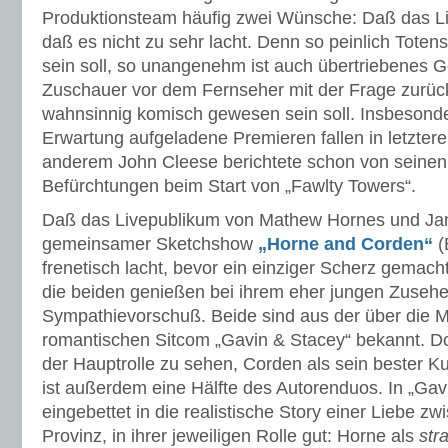
Produktionsteam häufig zwei Wünsche: Daß das Li
daß es nicht zu sehr lacht. Denn so peinlich Totenst
sein soll, so unangenehm ist auch übertriebenes G
Zuschauer vor dem Fernseher mit der Frage zurüc
wahnsinnig komisch gewesen sein soll. Insbesonde
Erwartung aufgeladene Premieren fallen in letztere
anderem John Cleese berichtete schon von seinen
Befürchtungen beim Start von „Fawlty Towers“.
Daß das Livepublikum von Mathew Hornes und Ja
gemeinsamer Sketchshow
„Horne and Corden“
(
frenetisch lacht, bevor ein einziger Scherz gemacht 
die beiden genießen bei ihrem eher jungen Zuseh
Sympathievorschuß. Beide sind aus der über die M
romantischen Sitcom „Gavin & Stacey“ bekannt. Dor
der Hauptrolle zu sehen, Corden als sein bester K
ist außerdem eine Hälfte des Autorenduos. In „Gav
eingebettet in die realistische Story einer Liebe z
Provinz, in ihrer jeweiligen Rolle gut: Horne als
str