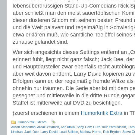
lebensüberdrüssigen Stand-Up-Comedians Rick Sp
aber schließt man den meist sauertöpfischen Komik
dieser düsteren Sitcom mit seinem besten Freund 
und die Welt palavert und regelmäßig in Schwieri
etwa erklären muß, wie sämtliche Teelöffel seine
zuhause gelandet sind.
Wer sich angesichts dieses Settings entfernt an „
erinnert fühlt, liegt nicht ganz falsch; Jack Dee, de
und Hauptdarsteller zwar ebenfalls recht autobiogra
aber weit davon entfernt, Larry David kopieren zu
Erfolgen kann er, der regelmäßig fremde Witze als
ohnehin nur träumen. Die Serie aber ist mit dem g
gesegnet und mittlerweile in die dritte Runde gega
Staffel ist mitterweile auf DVD zu besichtigen.
(zuerst erschienen in einem
Humorkritik Extra
in T
Humorkritik
,
Sitcom
Alison Steadman
,
Ardal O'Hanlon
,
Ash Atalla
,
Baby Cow
,
Curb Your Enthusiasm
,
Fath
Linehan
,
Jack Dee
,
Larry David
,
Lead Balloon
,
Mathew Horne
,
Rob Brydon
,
Steve C