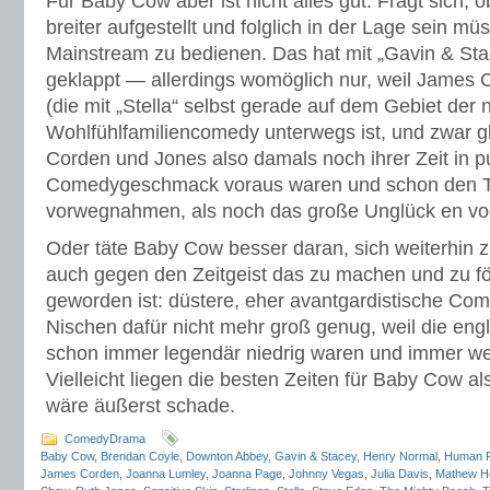
Für Baby Cow aber ist nicht alles gut. Fragt sich, 
breiter aufgestellt und folglich in der Lage sein mü
Mainstream zu bedienen. Das hat mit „Gavin & Sta
geklappt — allerdings womöglich nur, weil James
(die mit „Stella“ selbst gerade auf dem Gebiet der
Wohlfühlfamiliencomedy unterwegs ist, und zwar gle
Corden und Jones also damals noch ihrer Zeit in p
Comedygeschmack voraus waren und schon den T
vorwegnahmen, als noch das große Unglück en vo
Oder täte Baby Cow besser daran, sich weiterhin z
auch gegen den Zeitgeist das zu machen und zu fö
geworden ist: düstere, eher avantgardistische Co
Nischen dafür nicht mehr groß genug, weil die en
schon immer legendär niedrig waren und immer w
Vielleicht liegen die besten Zeiten für Baby Cow a
wäre äußerst schade.
ComedyDrama
Baby Cow
,
Brendan Coyle
,
Downton Abbey
,
Gavin & Stacey
,
Henry Normal
,
Human 
James Corden
,
Joanna Lumley
,
Joanna Page
,
Johnny Vegas
,
Julia Davis
,
Mathew H