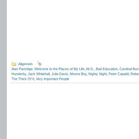
Allgemein
Alan Partridge: Welcome to the Places of My Life
,
Ali G.
,
Bad Education
,
Cardinal Bur
Hunderby
,
Jack Whitehall
,
Julia Davis
,
Moone Boy
,
Nighty Night
,
Peter Capaldi
,
Rebe
The Thick Of It
,
Very Important People