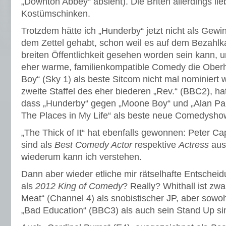
„Downton Abbey“ absieht). Die Briten allerdings li
Kostümschinken.
Trotzdem hätte ich „Hunderby“ jetzt nicht als Gew
dem Zettel gehabt, schon weil es auf dem Bezahlk
breiten Öffentlichkeit gesehen worden sein kann, u
eher warme, familienkompatible Comedy die Ober
Boy“ (Sky 1) als beste Sitcom nicht mal nominiert w
zweite Staffel des eher biederen „Rev.“ (BBC2), hat 
dass „Hunderby“ gegen „Moone Boy“ und „Alan Pa
The Places in My Life“ als beste neue Comedysh
„The Thick of It“ hat ebenfalls gewonnen: Peter C
sind als
Best Comedy Actor
respektive
Actress
aus
wiederum kann ich verstehen.
Dann aber wieder etliche mir rätselhafte Entschei
als
2012 King of Comedy
? Really? Whithall ist zwa
Meat“ (Channel 4) als snobistischer JP, aber sowo
„Bad Education“ (BBC3) als auch sein Stand Up sin