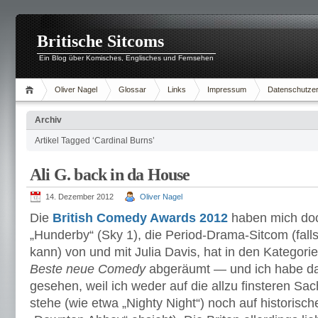
Britische Sitcoms
Ein Blog über Komisches, Englisches und Fernsehen
Oliver Nagel
Glossar
Links
Impressum
Datenschutzer
Archiv
Artikel Tagged ‘Cardinal Burns’
Ali G. back in da House
14. Dezember 2012
Oliver Nagel
Die
British Comedy Awards 2012
haben mich doc
„Hunderby“ (Sky 1), die Period-Drama-Sitcom (fal
kann) von und mit Julia Davis, hat in den Kategori
Beste neue Comedy
abgeräumt — und ich habe dav
gesehen, weil ich weder auf die allzu finsteren Sa
stehe (wie etwa „Nighty Night“) noch auf historis