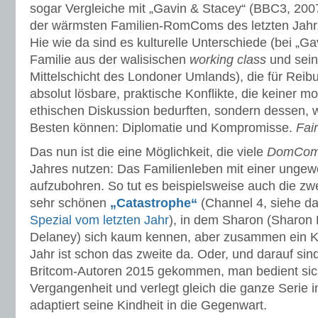
sogar Vergleiche mit „Gavin & Stacey“ (BBC3, 200
der wärmsten Familien-RomComs des letzten Jahrz
Hie wie da sind es kulturelle Unterschiede (bei „Ga
Familie aus der walisischen
working class
und sein
Mittelschicht des Londoner Umlands), die für Rei
absolut lösbare, praktische Konflikte, die keiner m
ethischen Diskussion bedurften, sondern dessen,
Besten können: Diplomatie und Kompromisse.
Fair
Das nun ist die eine Möglichkeit, die viele
DomCo
Jahres nutzen: Das Familienleben mit einer ungew
aufzubohren. So tut es beispielsweise auch die zwe
sehr schönen
„Catastrophe“
(Channel 4, siehe da
Spezial vom letzten Jahr
), in dem Sharon (Sharon
Delaney) sich kaum kennen, aber zusammen ein K
Jahr ist schon das zweite da. Oder, und darauf sind
Britcom-Autoren 2015 gekommen, man bedient sich
Vergangenheit und verlegt gleich die ganze Serie i
adaptiert seine Kindheit in die Gegenwart.