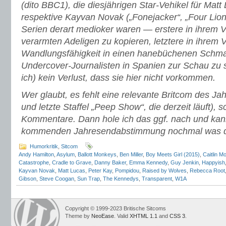
(dito BBC1), die diesjährigen Star-Vehikel für Matt L
respektive Kayvan Novak („Fonejacker“, „Four Lion
Serien derart medioker waren — erstere in ihrem V
verarmten Adeligen zu kopieren, letztere in ihrem
Wandlungsfähigkeit in einen hanebüchenen Schma
Undercover-Journalisten in Spanien zur Schau zu st
ich) kein Verlust, dass sie hier nicht vorkommen.
Wer glaubt, es fehlt eine relevante Britcom des Ja
und letzte Staffel „Peep Show“, die derzeit läuft), s
Kommentare. Dann hole ich das ggf. nach und kan
kommenden Jahresendabstimmung nochmal was d
Humorkritik
,
Sitcom
Andy Hamilton
,
Asylum
,
Ballott Monkeys
,
Ben Miller
,
Boy Meets Girl (2015)
,
Caitlin M
Catastrophe
,
Cradle to Grave
,
Danny Baker
,
Emma Kennedy
,
Guy Jenkin
,
Happyish
Kayvan Novak
,
Matt Lucas
,
Peter Kay
,
Pompidou
,
Raised by Wolves
,
Rebecca Root
Gibson
,
Steve Coogan
,
Sun Trap
,
The Kennedys
,
Transparent
,
W1A
Copyright © 1999-2023 Britische Sitcoms
Theme by
NeoEase
. Valid
XHTML 1.1
and
CSS 3
.