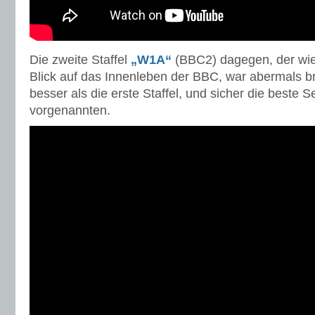
Die zweite Staffel
„W1A“
(BBC2) dagegen, der wie
Blick auf das Innenleben der BBC, war abermals br
besser als die erste Staffel, und sicher die beste S
vorgenannten.