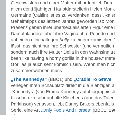
Geschwistern und einer Mutter mit ordentlich Durc
allem der 16jährigen Hauptdarstellerin Helen Mon
Germaine (Caitlin) ist es zu verdanken, dass „Rai
Geheimtipps des letzten Jahres geworden ist: Mon
Präsenz geben ihrer übersexualisierten Figur eine 
Dampfplauderei über ihre Vagina, ihre Periode und 
auf einen gleichaltrigen
bully
zu einem komischen 
lässt, das nicht nur ihre Schwester (und vermutli
sondern auch ihre Mutter Della in den Wahnsinn trei
been like having a horny gorilla in the house.“ Imm
Gorillas ja auch sehr komisch sein. Wenn man nich
zusammenwohnen muss.
„The Kennedys“
(BBC1) und
„Cradle To Grave“
verlegen ihren Schauplatz direkt in die Siebziger, 
„Kennedys“ (von Emma Kennedy autobiographisch a
bisschen zu sehr auf alte Klischees (und das Talen
Parkinson) verlassen, lebt Danny Bakers ebenfalls
Serie, eine Art
„Only Fools And Horses“
(BBC1, 198