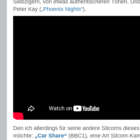
Siebzigern, von etwas authentischeren Tönen. Und
Peter Kay (
„Phoenix Nights“
).
Den ich allerdings für seine andere Sitcoms diese
möchte:
„Car Share“
(BBC1), eine Art Sitcom-Kam