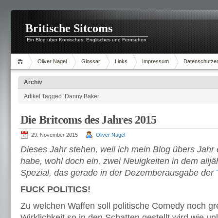
Britische Sitcoms
Ein Blog über Komisches, Englisches und Fernsehen
Oliver Nagel
Glossar
Links
Impressum
Datenschutzer
Archiv
Artikel Tagged ‘Danny Baker’
Die Britcoms des Jahres 2015
29. November 2015
Oliver Nagel
Dieses Jahr stehen, weil ich mein Blog übers Jahr 
habe, wohl doch ein, zwei Neuigkeiten in dem alljä
Spezial, das gerade in der Dezemberausgabe der
FUCK POLITICS!
Zu welchen Waffen soll politische Comedy noch gre
Wirklichkeit so in den Schatten gestellt wird wie u