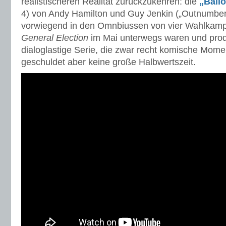
realistischeren Realität zurückzukehren: die
„Ball
4) von Andy Hamilton und Guy Jenkin („Outnumbere
vorwiegend in den Omnbiussen von vier Wahlkampf
General Election
im Mai unterwegs waren und prod
dialoglastige Serie, die zwar recht komische Moment
geschuldet aber keine große Halbwertszeit.