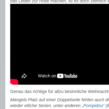
das Leben zur Hölle machen, ist es doch ziemlich
Genau das richtige für allzu besinnliche Weihnacht
Mangels Platz auf einer Doppelseite fehlen auch di
wieder etliche Serien, unter anderen
„Pompidou“
(