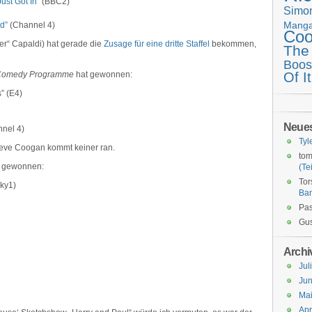
ust Got In”
(BBC2)
Simo
Mang
d”
(Channel 4)
Coo
er“ Capaldi) hat gerade die
Zusage für eine dritte Staffel
bekommen,
The
Boos
Of It
 Comedy Programme
hat gewonnen:
” (E4)
Neue
nel 4)
Tyl
teve Coogan kommt keiner ran.
tom
 gewonnen:
(Tei
Tor
Sky1)
Ba
Pas
Gus
Archi
Jul
Jun
Ma
Apr