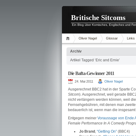
Britische Sitcoms
Ein Blog über Komisches, Englisches und Fe
Oliver Nagel
Glossar
Links
Archiv
Artikel Tagged ‘Eric and Ernie’
Die Bafta-Gewinner 2011
24. Mai 2011
Oliver Nagel
Ausgerechnet BBC2 hat in der Sparte C
Sitcom
). Ausgerechnet, weil gerade BBC2
nicht verlängern werden können, weil d
Fernsehgebühren, mit denen man zweite u
bedauerlich ist, wenn man die insgesamt
Entgegen meiner
Voraussage von Ende A
Female Performance In A Comedy Prog
Jo Brand
,
“Getting On”
(BBC4)