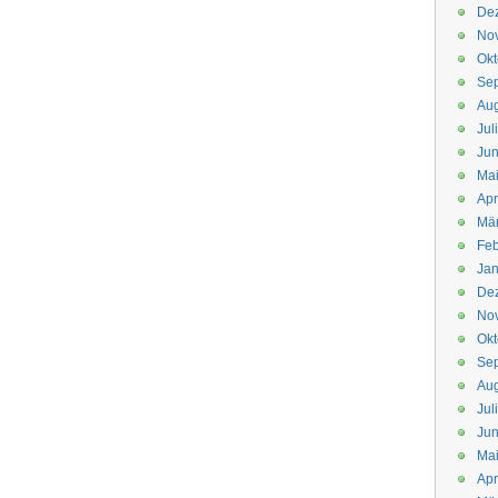
De
No
Okt
Se
Aug
Jul
Jun
Ma
Apr
Mä
Feb
Jan
De
No
Okt
Se
Aug
Jul
Jun
Ma
Apr