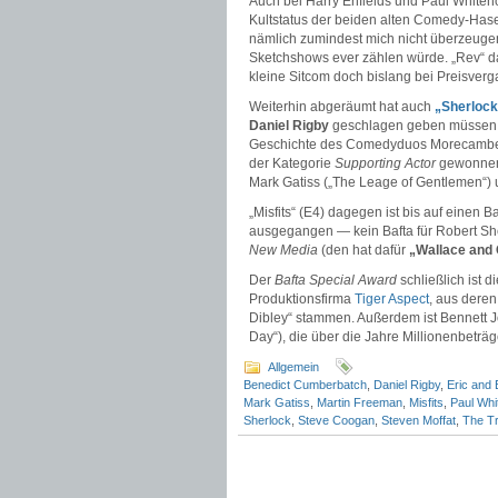
Auch bei Harry Enfields und Paul Whiteh
Kultstatus der beiden alten Comedy-Hasen
nämlich zumindest mich nicht überzeugen
Sketchshows ever zählen würde. „Rev“ dag
kleine Sitcom doch bislang bei Preisverga
Weiterhin abgeräumt hat auch
„Sherlock
Daniel Rigby
geschlagen geben müssen, de
Geschichte des Comedyduos Morecambe 
der Kategorie
Supporting Actor
gewonnen
Mark Gatiss („The Leage of Gentlemen“) 
„Misfits“ (E4) dagegen ist bis auf einen Ba
ausgegangen — kein Bafta für Robert Sh
New Media
(den hat dafür
„Wallace and 
Der
Bafta Special Award
schließlich ist 
Produktionsfirma
Tiger Aspect
, aus deren
Dibley“ stammen. Außerdem ist Bennett J
Day“), die über die Jahre Millionenbetr
Allgemein
Benedict Cumberbatch
,
Daniel Rigby
,
Eric and 
Mark Gatiss
,
Martin Freeman
,
Misfits
,
Paul Wh
Sherlock
,
Steve Coogan
,
Steven Moffat
,
The Tr