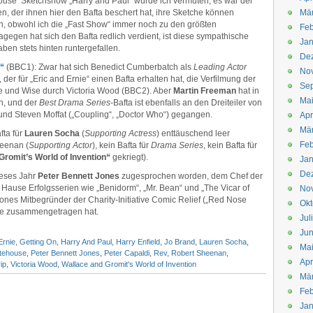
ouse‘ Sketchshow „Harry and Paul“ würde ich vermuten, es war der
, der ihnen hier den Bafta beschert hat, ihre Sketche können
Mä
, obwohl ich die „Fast Show“ immer noch zu den größten
Feb
egen hat sich den Bafta redlich verdient, ist diese sympathische
Jan
ben stets hinten runtergefallen.
De
“
(BBC1): Zwar hat sich Benedict Cumberbatch als
Leading Actor
No
r für „Eric and Ernie“ einen Bafta erhalten hat, die Verfilmung der
Se
und Wise durch Victoria Wood (BBC2). Aber
Martin Freeman
hat in
Ma
, und der
Best Drama Series
-Bafta ist ebenfalls an den Dreiteiler von
und Steven Moffat („Coupling“, „Doctor Who“) gegangen.
Apr
Mä
fta für
Lauren Socha
(
Supporting Actress
) enttäuschend leer
Feb
eenan (
Supporting Actor
), kein Bafta für
Drama Series
, kein Bafta für
Gromit’s World of Invention“
gekriegt).
Jan
De
dieses Jahr
Peter Bennett Jones
zugesprochen worden, dem Chef der
 Hause Erfolgsserien wie „Benidorm“, „Mr. Bean“ und „The Vicar of
No
ones Mitbegründer der Charity-Initiative Comic Relief („Red Nose
Okt
äge zusammengetragen hat.
Jul
Jun
Ernie
,
Getting On
,
Harry And Paul
,
Harry Enfield
,
Jo Brand
,
Lauren Socha
,
Ma
itehouse
,
Peter Bennett Jones
,
Peter Capaldi
,
Rev
,
Robert Sheenan
,
Apr
ip
,
Victoria Wood
,
Wallace and Gromit's World of Invention
Mä
Feb
Jan