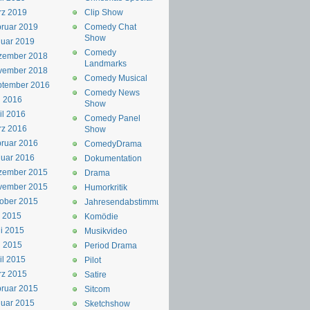
rz 2019
Clip Show
ruar 2019
Comedy Chat
Show
uar 2019
Comedy
zember 2018
Landmarks
vember 2018
Comedy Musical
ptember 2016
Comedy News
i 2016
Show
il 2016
Comedy Panel
rz 2016
Show
ruar 2016
ComedyDrama
uar 2016
Dokumentation
zember 2015
Drama
vember 2015
Humorkritik
ober 2015
Jahresendabstimmung
i 2015
Komödie
i 2015
Musikvideo
i 2015
Period Drama
il 2015
Pilot
rz 2015
Satire
ruar 2015
Sitcom
uar 2015
Sketchshow