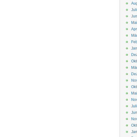
Aug
Jul
Jun
Ma
Apr
Mä
Feb
Jan
De
Okt
Mä
De
No
Okt
Ma
No
Jul
Jun
No
Okt
Jan