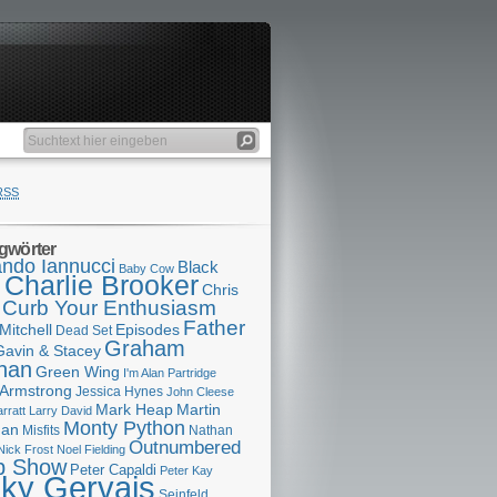
RSS
gwörter
ndo Iannucci
Black
Baby Cow
Charlie Brooker
s
Chris
Curb Your Enthusiasm
Father
Mitchell
Episodes
Dead Set
Graham
Gavin & Stacey
han
Green Wing
I'm Alan Partridge
 Armstrong
Jessica Hynes
John Cleese
Mark Heap
Martin
arratt
Larry David
Monty Python
man
Misfits
Nathan
Outnumbered
Nick Frost
Noel Fielding
p Show
Peter Capaldi
Peter Kay
cky Gervais
Seinfeld