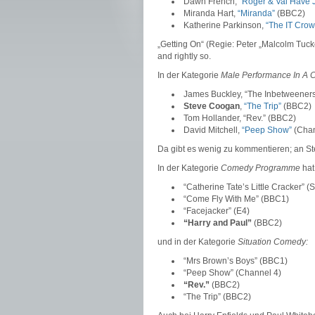
Dawn French,
“Roger & Val Have J
Miranda Hart,
“Miranda”
(BBC2)
Katherine Parkinson,
“The IT Crow
„Getting On“ (Regie: Peter „Malcolm Tuck
and rightly so.
In der Kategorie
Male Performance In A
James Buckley, “The Inbetweeners
Steve Coogan
,
“The Trip”
(BBC2)
Tom Hollander, “Rev.” (BBC2)
David Mitchell,
“Peep Show”
(Chan
Da gibt es wenig zu kommentieren; an S
In der Kategorie
Comedy Programme
hat
“Catherine Tate’s Little Cracker” (
“Come Fly With Me” (BBC1)
“Facejacker” (E4)
“Harry and Paul”
(BBC2)
und in der Kategorie
Situation Comedy:
“Mrs Brown’s Boys” (BBC1)
“Peep Show” (Channel 4)
“Rev.”
(BBC2)
“The Trip” (BBC2)