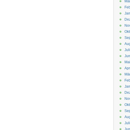
Mä
Feb
Jan
De
No
Okt
Se
Aug
Jul
Jun
Ma
Apr
Mä
Feb
Jan
De
No
Okt
Se
Aug
Jul
Jun