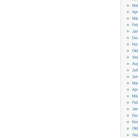
Mai
Apr
Mär
Feb
Jan
De
No
Okt
Se
Aug
Jul
Jun
Ma
Apr
Mä
Feb
Jan
De
No
Okt
Se