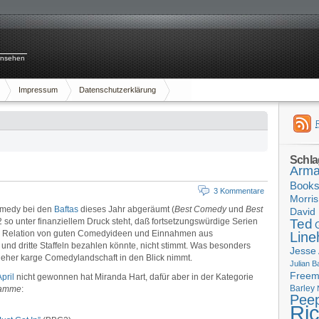
rnsehen
Impressum
Datenschutzerklärung
Schla
Arma
Book
3 Kommentare
Morris
omedy bei den
Baftas
dieses Jahr abgeräumt (
Best Comedy
und
Best
David 
 so unter finanziellem Druck steht, daß fortsetzungswürdige Serien
Ted
ie Relation von guten Comedyideen und Einnahmen aus
Line
nd dritte Staffeln bezahlen könnte, nicht stimmt. Was besonders
Jesse
 eher karge Comedylandschaft in den Blick nimmt.
Julian B
Free
pril
nicht gewonnen hat Miranda Hart, dafür aber in der Kategorie
Barley
ramme
:
Pee
Ri