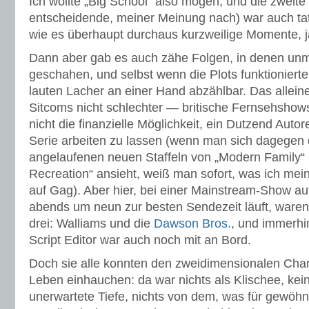
Ich wollte „Big School“ also mögen, und die zweite F
entscheidende, meiner Meinung nach) war auch tat
wie es überhaupt durchaus kurzweilige Momente, 
Dann aber gab es auch zähe Folgen, in denen unm
geschahen, und selbst wenn die Plots funktionierten
lauten Lacher an einer Hand abzählbar. Das alleine
Sitcoms nicht schlechter — britische Fernsehsho
nicht die finanzielle Möglichkeit, ein Dutzend Autor
Serie arbeiten zu lassen (wenn man sich dagegen 
angelaufenen neuen Staffeln von „Modern Family“
Recreation“ ansieht, weiß man sofort, was ich mei
auf Gag). Aber hier, bei einer Mainstream-Show au
abends um neun zur besten Sendezeit läuft, waren
drei: Walliams und die
Dawson Bros.
, und immerh
Script Editor war auch noch mit an Bord.
Doch sie alle konnten den zweidimensionalen Cha
Leben einhauchen: da war nichts als Klischee, kei
unerwartete Tiefe, nichts von dem, was für gewöhnl