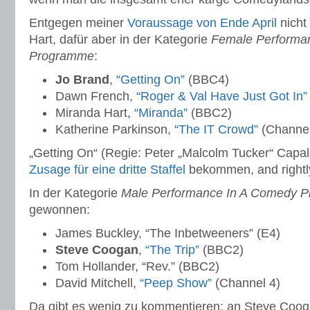
Entgegen meiner
Voraussage von Ende April
nicht
Hart, dafür aber in der Kategorie
Female Performa
Programme
:
Jo Brand
,
“Getting On”
(BBC4)
Dawn French,
“Roger & Val Have Just Got In”
Miranda Hart,
“Miranda”
(BBC2)
Katherine Parkinson,
“The IT Crowd”
(Channel
„Getting On“ (Regie: Peter „Malcolm Tucker“ Capal
Zusage für eine dritte Staffel
bekommen, and rightl
In der Kategorie
Male Performance In A Comedy 
gewonnen:
James Buckley, “The Inbetweeners” (E4)
Steve Coogan
,
“The Trip”
(BBC2)
Tom Hollander, “Rev.” (BBC2)
David Mitchell,
“Peep Show”
(Channel 4)
Da gibt es wenig zu kommentieren; an Steve Coog