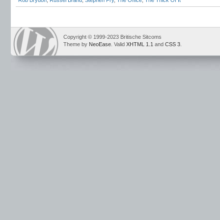
Rob Brydon
,
Russel Brand
,
Stephen Fry
,
The Office
,
The Thick Of It
Copyright © 1999-2023 Britische Sitcoms
Theme by
NeoEase
. Valid
XHTML 1.1
and
CSS 3
.