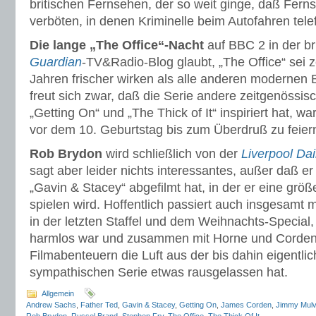
britischen Fernsehen, der so weit ginge, daß Fer
verböten, in denen Kriminelle beim Autofahren tele
Die lange „The Office“-Nacht
auf BBC 2 in der br
Guardian
-TV&Radio-Blog glaubt, „The Office“ sei z
Jahren frischer wirken als alle anderen modernen 
freut sich zwar, daß die Serie andere zeitgenöss
„Getting On“ und „The Thick of It“ inspiriert hat, w
vor dem 10. Geburtstag bis zum Überdruß zu feier
Rob Brydon
wird schließlich von der
Liverpool Dai
sagt aber leider nichts interessantes, außer daß er 
„Gavin & Stacey“ abgefilmt hat, in der er eine größ
spielen wird. Hoffentlich passiert auch insgesamt 
in der letzten Staffel und dem Weihnachts-Special, 
harmlos war und zusammen mit Horne und Cordens
Filmabenteuern die Luft aus der bis dahin eigentli
sympathischen Serie etwas rausgelassen hat.
Allgemein
Andrew Sachs
,
Father Ted
,
Gavin & Stacey
,
Getting On
,
James Corden
,
Jimmy Mulvi