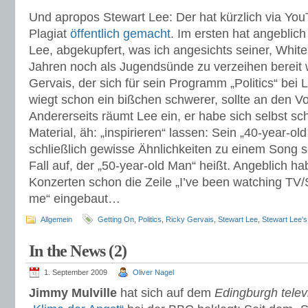
Und apropos Stewart Lee: Der hat kürzlich via You
Plagiat
öffentlich gemacht
. Im ersten hat angeblich
Lee, abgekupfert, was ich angesichts seiner, Whiteh
Jahren noch als Jugendsünde zu verzeihen bereit w
Gervais, der sich für sein Programm „Politics“ bei 
wiegt schon ein bißchen schwerer, sollte an den V
Andererseits räumt Lee ein, er habe sich selbst 
Material, äh: „inspirieren“ lassen: Sein „40-year-o
schließlich gewisse Ähnlichkeiten zu einem Song 
Fall auf, der „50-year-old Man“ heißt. Angeblich h
Konzerten schon die Zeile „I’ve been watching TV/S
me“ eingebaut…
Allgemein
Getting On
,
Politics
,
Ricky Gervais
,
Stewart Lee
,
Stewart Lee'
In the News (2)
1. September 2009
Oliver Nagel
Jimmy Mulville
hat sich auf dem
Edingburgh televi