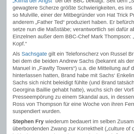
„Klima der Angst“
bei der BBC beklagt: Seit dem „
gewagtere Scherze größte Schwierigkeiten, es ins
so Mulville, einer der Mitbegründer von Hat Trick P
anderem „Father Ted“ produziert haben. Er befürch
setze nun die Maßstäbe; verantwortlich sei dafür 
Einzelnen außer dem BBC-Chef Mark Thompson: „D
Kopf.“
Als
Sachsgate
gilt ein Telefonscherz von Russel 
bei dem die beiden Andrew Sachs (bekannt als der
Manuel in „Fawlty Towers“) u.a. die Mitteilung auf
hinterlassen hatten, Brand habe mit Sachs‘ Enkel
Sachs sich nicht beleidigt fühlte (und Brand tatsäch
Georgina Baillie gehabt hatte), wuchs sich der Vorfa
Presseempörung zu einem Skandal aus, in dessen
Ross von Thompson für eine Woche von ihren Fe
suspendiert wurden.
Stephen Fry
wiederum bedauert im selben Zusa
überbordenden Zwang zur Korrektheit („culture of 