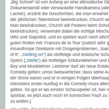
„Big School“ ist von Anfang an eine altmodische 
Dokumentarstil oder verwackelte Handkamera (all
Lacher), erzählt die Geschichten, die man erwartet
der jährlichen Talentshow beeindrucken, Church wi
Man beeindrucken, Church will Postern beim Schul
beeindrucken), verwendet dabei die richtige Misc
Witz und Slapstick, und es spielen auch noch etlic
guten Rollen mit: Frances de la Tour (zuletzt sehr 
misanthrope Direktorin mit Drogenproblemen, Joa
of it“,
„Getting on“
) als stoffelige und lesbische Sch
Speirs (
„Stella“
) als trotteliger Erkdundelehrer und
Boy und Musiklehrer. Letzterer darf als neue Entdec
Comedy gelten; umso bedauerlicher, dass seine Auft
der Show waren und er in einigen Folgen überhaupt
Glenisters erster Ausflug in die Comedy muss alle
gelten. So gut er als ernster Schauspieler ist, hi
spürbar, es jetzt auch noch im komischen Fach z
zu wollen.)