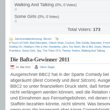
Walking And Talking
(0%, 0 Votes)
Some Girls
(0%, 0 Votes)
Total Voters:
173
Jahresendabstimmung
,
Sitcom
A Touch of Cloth
,
Bad Education
,
Citizen Khan
,
Cuckoo
,
Dirk Gently
,
Episodes
,
Fresh
Getting On
,
Hebburn
,
Him & Her
,
Hunderby
,
Life's Too Short
,
Me & Mrs Jones
,
Moon
Pramface
,
Some Girls
,
Spy
,
The Thick Of It
,
Twenty Twelve
,
Walking And Talking
Die Bafta-Gewinner 2011
24. Mai 2011
Oliver Nagel
Ausgerechnet BBC2 hat in der Sparte Comedy be
abgeräumt (
Best Comedy
und
Best Sitcom
). Ausg
BBC2 so unter finanziellem Druck steht, daß forts
nicht verlängern werden können, weil die Relatio
und Einnahmen aus Fernsehgebühren, mit denen m
Staffeln bezahlen könnte, nicht stimmt. Was besond
wenn man die insgesamt eher karge Comedylandsch