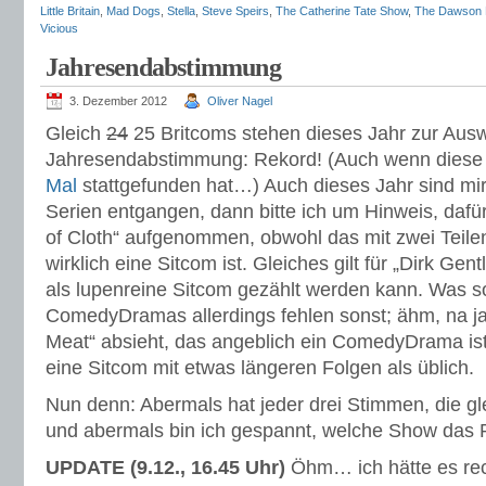
Little Britain
,
Mad Dogs
,
Stella
,
Steve Speirs
,
The Catherine Tate Show
,
The Dawson 
Vicious
Jahresendabstimmung
3. Dezember 2012
Oliver Nagel
Gleich
24
25 Britcoms stehen dieses Jahr zur Ausw
Jahresendabstimmung: Rekord! (Auch wenn diese
Mal
stattgefunden hat…) Auch dieses Jahr sind mi
Serien entgangen, dann bitte ich um Hinweis, dafü
of Cloth“ aufgenommen, obwohl das mit zwei Teilen
wirklich eine Sitcom ist. Gleiches gilt für „Dirk Gent
als lupenreine Sitcom gezählt werden kann. Was s
ComedyDramas allerdings fehlen sonst; ähm, na j
Meat“ absieht, das angeblich ein ComedyDrama ist,
eine Sitcom mit etwas längeren Folgen als üblich.
Nun denn: Abermals hat jeder drei Stimmen, die gl
und abermals bin ich gespannt, welche Show das
UPDATE (9.12., 16.45 Uhr)
Öhm… ich hätte es re