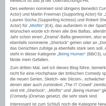
vielleicht ist das ja der Überraschungs-Hit.
Des weiteren nominiert sind übrigens Benedict C
Actor) und Martin Freeman (Supporting Actor) für „
Lauren Socha (Supporting Actress) und Robert Sh
Actor) für
„Misfits“
(E4), das außerdem in der Sparte
Wünschen würde ich ihnen alle drei Baftas, allerdi
Jahr schon einen „Drama“-Bafta gewonnen, also w
ebenfalls nominierte „Sherlock“ gehen oder an „D
das Gerüchten zufolge ja ebenfalls stark sein soll. A
steht in dieser Kategorie
„Being Human“
(BBC3), u
fände mein Gefallen.
Zum dritten Mal, seit ich dieses Blog führe, bemerk
nicht für eine Hochphase der britischen Comedy s
die neuen Serien, Sketch- wie Sitcom-, schwächer a
denen aber auch zumindest „The IT Crowd“ ziemlic
sind mit „Sherlock“, „Misfits“ und „Being Human“ gl
(Comedy-)Dramas gesetzt, die sehr stark sind.
Interessant ist zum Schluß noch die Kategorie Ne