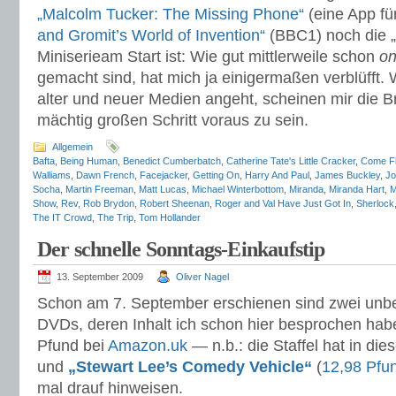
„Malcolm Tucker: The Missing Phone“
(eine App fü
and Gromit’s World of Invention“
(BBC1) noch die „M
Miniserieam Start ist: Wie gut mittlerweile schon
on
gemacht sind, hat mich ja einigermaßen verblüfft.
alter und neuer Medien angeht, scheinen mir die Br
mächtig großen Schritt voraus zu sein.
Allgemein
Bafta
,
Being Human
,
Benedict Cumberbatch
,
Catherine Tate's Little Cracker
,
Come Fl
Walliams
,
Dawn French
,
Facejacker
,
Getting On
,
Harry And Paul
,
James Buckley
,
Jo
Socha
,
Martin Freeman
,
Matt Lucas
,
Michael Winterbottom
,
Miranda
,
Miranda Hart
,
M
Show
,
Rev
,
Rob Brydon
,
Robert Sheenan
,
Roger and Val Have Just Got In
,
Sherlock
The IT Crowd
,
The Trip
,
Tom Hollander
Der schnelle Sonntags-Einkaufstip
13. September 2009
Oliver Nagel
Schon am 7. September erschienen sind zwei unb
DVDs, deren Inhalt ich schon hier besprochen hab
Pfund bei
Amazon.uk
— n.b.: die Staffel hat in die
und
„Stewart Lee’s Comedy Vehicle“
(
12,98 Pfu
mal drauf hinweisen.