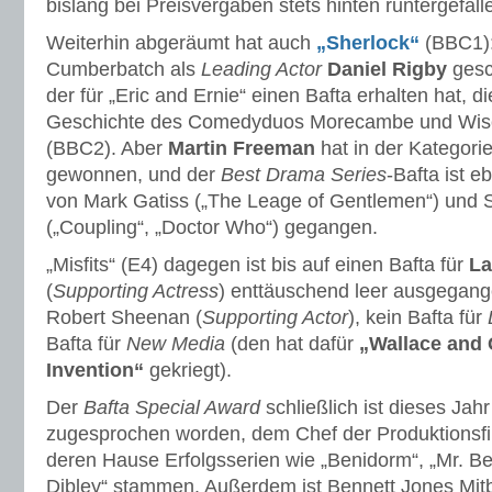
bislang bei Preisvergaben stets hinten runtergefall
Weiterhin abgeräumt hat auch
„Sherlock“
(BBC1):
Cumberbatch als
Leading Actor
Daniel Rigby
gesc
der für „Eric and Ernie“ einen Bafta erhalten hat, d
Geschichte des Comedyduos Morecambe und Wise
(BBC2). Aber
Martin Freeman
hat in der Kategori
gewonnen, und der
Best Drama Series
-Bafta ist e
von Mark Gatiss („The Leage of Gentlemen“) und 
(„Coupling“, „Doctor Who“) gegangen.
„Misfits“ (E4) dagegen ist bis auf einen Bafta für
La
(
Supporting Actress
) enttäuschend leer ausgegang
Robert Sheenan (
Supporting Actor
), kein Bafta für
Bafta für
New Media
(den hat dafür
„Wallace and 
Invention“
gekriegt).
Der
Bafta Special Award
schließlich ist dieses Jah
zugesprochen worden, dem Chef der Produktionsf
deren Hause Erfolgsserien wie „Benidorm“, „Mr. Be
Dibley“ stammen. Außerdem ist Bennett Jones Mitb