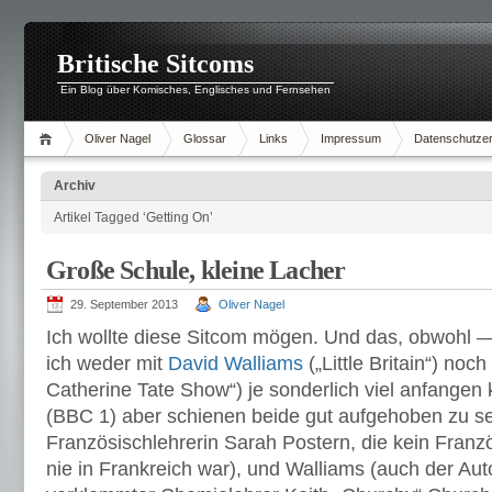
Britische Sitcoms
Ein Blog über Komisches, Englisches und Fernsehen
Oliver Nagel
Glossar
Links
Impressum
Datenschutzer
Archiv
Artikel Tagged ‘Getting On’
Große Schule, kleine Lacher
29. September 2013
Oliver Nagel
Ich wollte diese Sitcom mögen. Und das, obwohl 
ich weder mit
David Walliams
(„Little Britain“) noch
Catherine Tate Show“) je sonderlich viel anfangen 
(BBC 1) aber schienen beide gut aufgehoben zu sei
Französischlehrerin Sarah Postern, die kein Franz
nie in Frankreich war), und Walliams (auch der Au