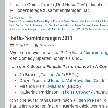
Initiative Comic Relief („Red Nose Day“), die über 
Millionenbeträge zusammengetragen hat.
Allgemein
Benedict Cumberbatch
,
Daniel Rigby
,
Eric and Ernie
,
Getting On
,
Harry And Paul
,
Har
Mark Gatiss
,
Martin Freeman
,
Misfits
,
Paul Whitehouse
,
Peter Bennett Jones
,
Peter 
Sherlock
,
Steve Coogan
,
Steven Moffat
,
The Trip
,
Victoria Wood
,
Wallace and Gromit
Bafta-Nominierungen 2011
28. April 2011
Oliver Nagel
Wie, schon wieder so spät? Die
Bafta-Nominierung
den Comedy-Sparten nominiert sind…
…in der Kategorie
Female Performance In A C
Jo Brand,
„Getting On“
(BBC4)
Dawn French,
„Roger & Val Have Just Got In“
Miranda Hart,
„Miranda“
(BBC2)
Katherine Parkinson,
„The IT Crowd“
(Channel
Ich tippe auf Miranda Hart; nach
all den
Preisen
, d
hat, wäre es schon fast ein Karriereknick, wenn sie