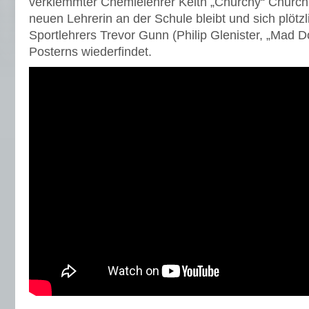
verklemmter Chemielehrer Keith „Churchy“ Church
neuen Lehrerin an der Schule bleibt und sich plötz
Sportlehrers Trevor Gunn (Philip Glenister, „Mad 
Posterns wiederfindet.