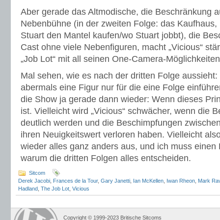
Aber gerade das Altmodische, die Beschränkung au
Nebenbühne (in der zweiten Folge: das Kaufhaus,
Stuart den Mantel kaufen/wo Stuart jobbt), die Be
Cast ohne viele Nebenfiguren, macht „Vicious“ stä
„Job Lot“ mit all seinen One-Camera-Möglichkeiten
Mal sehen, wie es nach der dritten Folge aussieht:
abermals eine Figur nur für die eine Folge einführen
die Show ja gerade dann wieder: Wenn dieses Prinz
ist. Vielleicht wird „Vicious“ schwächer, wenn die
deutlich werden und die Beschimpfungen zwischen
ihren Neuigkeitswert verloren haben. Vielleicht als
wieder alles ganz anders aus, und ich muss einen 
warum die dritten Folgen alles entscheiden.
Sitcom
Derek Jacobi
,
Frances de la Tour
,
Gary Janetti
,
Ian McKellen
,
Iwan Rheon
,
Mark Rav
Hadland
,
The Job Lot
,
Vicious
Copyright © 1999-2023 Britische Sitcoms