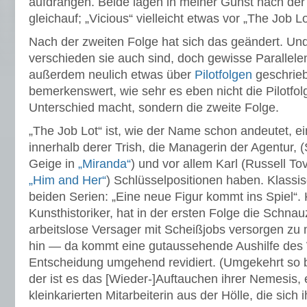
aufdrängen. Beide lagen in meiner Gunst nach der 
gleichauf; „Vicious“ vielleicht etwas vor „The Job Lot
Nach der zweiten Folge hat sich das geändert. Un
verschieden sie auch sind, doch gewisse Parallele
außerdem neulich etwas über
Pilotfolgen
geschrieb
bemerkenswert, wie sehr es eben nicht die Pilotfol
Unterschied macht, sondern die zweite Folge.
„The Job Lot“ ist, wie der Name schon andeutet,
innerhalb derer Trish, die Managerin der Agentur, 
Geige in
„Miranda“
) und vor allem Karl (Russell To
„Him and Her“
) Schlüsselpositionen haben. Klassisc
beiden Serien: „Eine neue Figur kommt ins Spiel“. Ka
Kunsthistoriker, hat in der ersten Folge die Schnau
arbeitslose Versager mit Scheißjobs versorgen zu
hin — da kommt eine gutaussehende Aushilfe des 
Entscheidung umgehend revidiert. (Umgekehrt so be
der ist es das [Wieder-]Auftauchen ihrer Nemesis, 
kleinkarierten Mitarbeiterin aus der Hölle, die sich 