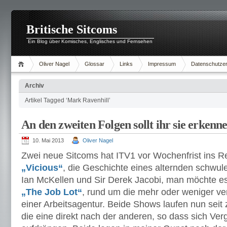
Britische Sitcoms
Ein Blog über Komisches, Englisches und Fernsehen
Oliver Nagel
Glossar
Links
Impressum
Datenschutzer
Archiv
Artikel Tagged ‘Mark Ravenhill’
An den zweiten Folgen sollt ihr sie erkenn
10. Mai 2013
Oliver Nagel
Zwei neue Sitcoms hat ITV1 vor Wochenfrist ins R
„Vicious“
, die Geschichte eines alternden schwu
Ian McKellen und Sir Derek Jacobi, man möchte e
„The Job Lot“
, rund um die mehr oder weniger ver
einer Arbeitsagentur. Beide Shows laufen nun sei
die eine direkt nach der anderen, so dass sich Ve