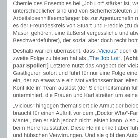
Chemie des Ensembles bei „Job Lot“ stärker ist, we
unterschiedlicher sind und von Sicherheitsleuten ü
Arbeitslosenhilfeempfänger bis zur Agenturchefin re
es der Freundeskreis von Stuart und Freddie (zu
Mason gehören, eine äußerst vergessliche und ab
Beschwerdeführer), der sozial aber doch recht hom
Deshalb war ich überrascht, dass
„Vicious“
doch di
zweite Folge zu bieten hat als
„The Job Lot“
.
[Acht
paar Spoiler!]
Letztere nutzt das Angebot der Viel
Gastfiguren sofort und führt für nur eine Folge ein
ein, der so etwas wie ein Motivationsseminar leiten
Konflikte im Team auslöst (der Sicherheitsmann fühl
unterminiert, die Frauen und Karl streiten um sein
„Vicious“ hingegen thematisiert die Armut der beid
braucht für einen Auftritt vor dem „Doctor Who“-F
Mantel, den er sich jedoch nicht leisten kann. Also 
beim Herrenausstatter. Diese Heimlichkeit aber fü
und hübschen Verwirrungen. Und sie gibt den Auto