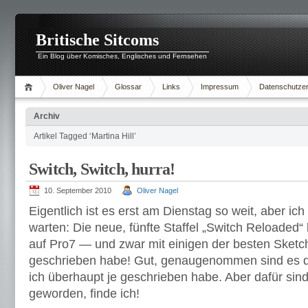
Britische Sitcoms
Ein Blog über Komisches, Englisches und Fernsehen
Oliver Nagel
Glossar
Links
Impressum
Datenschutzer
Archiv
Artikel Tagged ‘Martina Hill’
Switch, Switch, hurra!
10. September 2010
Oliver Nagel
Eigentlich ist es erst am Dienstag so weit, aber ic
warten: Die neue, fünfte Staffel „Switch Reloaded
auf Pro7 — und zwar mit einigen der besten Sketche
geschrieben habe! Gut, genaugenommen sind es di
ich überhaupt je geschrieben habe. Aber dafür sind 
geworden, finde ich!