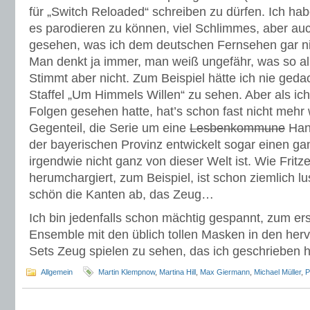
für „Switch Reloaded“ schreiben zu dürfen. Ich h
es parodieren zu können, viel Schlimmes, aber a
gesehen, was ich dem deutschen Fernsehen gar nic
Man denkt ja immer, man weiß ungefähr, was so all
Stimmt aber nicht. Zum Beispiel hätte ich nie geda
Staffel „Um Himmels Willen“ zu sehen. Aber als ich 
Folgen gesehen hatte, hat’s schon fast nicht mehr
Gegenteil, die Serie um eine
Lesbenkommune
Hand
der bayerischen Provinz entwickelt sogar einen g
irgendwie nicht ganz von dieser Welt ist. Wie Frit
herumchargiert, zum Beispiel, ist schon ziemlich lus
schön die Kanten ab, das Zeug…
Ich bin jedenfalls schon mächtig gespannt, zum ers
Ensemble mit den üblich tollen Masken in den her
Sets Zeug spielen zu sehen, das ich geschrieben ha
Allgemein
Martin Klempnow
,
Martina Hill
,
Max Giermann
,
Michael Müller
,
P