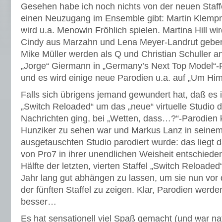
Gesehen habe ich noch nichts von der neuen Staffe
einen Neuzugang im Ensemble gibt: Martin Klempno
wird u.a. Menowin Fröhlich spielen. Martina Hill wi
Cindy aus Marzahn und Lena Meyer-Landrut geben
Mike Müller werden als Q und Christian Schuller a
„Jorge“ Giermann in „Germany’s Next Top Model“-
und es wird einige neue Parodien u.a. auf „Um Hi
Falls sich übrigens jemand gewundert hat, daß es 
„Switch Reloaded“ um das „neue“ virtuelle Studio 
Nachrichten ging, bei „Wetten, dass…?“-Parodien 
Hunziker zu sehen war und Markus Lanz in seinem 
ausgetauschten Studio parodiert wurde: das liegt 
von Pro7 in ihrer unendlichen Weisheit entschieden
Hälfte der letzten, vierten Staffel „Switch Reloade
Jahr lang gut abhängen zu lassen, um sie nun vor
der fünften Staffel zu zeigen. Klar, Parodien werd
besser…
Es hat sensationell viel Spaß gemacht (und war nat