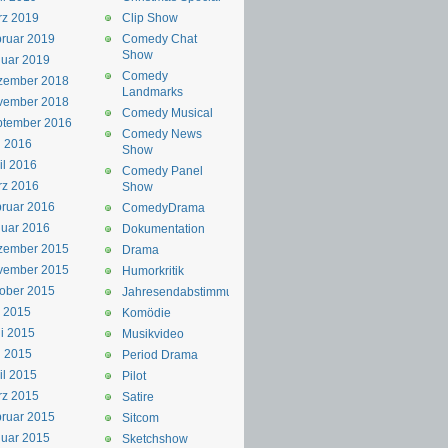
rz 2019
Clip Show
ruar 2019
Comedy Chat
Show
uar 2019
Comedy
zember 2018
Landmarks
vember 2018
Comedy Musical
ptember 2016
Comedy News
i 2016
Show
il 2016
Comedy Panel
rz 2016
Show
ruar 2016
ComedyDrama
uar 2016
Dokumentation
zember 2015
Drama
vember 2015
Humorkritik
ober 2015
Jahresendabstimmung
i 2015
Komödie
i 2015
Musikvideo
i 2015
Period Drama
il 2015
Pilot
rz 2015
Satire
ruar 2015
Sitcom
uar 2015
Sketchshow