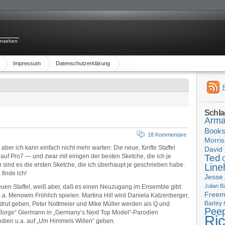
rnsehen
Impressum
Datenschutzerklärung
Schla
Arma
Book
18 Kommentare
Morris
, aber ich kann einfach nicht mehr warten: Die neue, fünfte Staffel
David 
uf Pro7 — und zwar mit einigen der besten Sketche, die ich je
Ted
ind es die ersten Sketche, die ich überhaupt je geschrieben habe.
Line
 finde ich!
Jesse
Julian B
uen Staffel, weiß aber, daß es einen Neuzugang im Ensemble gibt:
Free
.a. Menowin Fröhlich spielen. Martina Hill wird Daniela Katzenberger,
Barley
ut geben, Peter Nottmeier und Mike Müller werden als Q und
Pee
 „Jorge“ Giermann in „Germany’s Next Top Model“-Parodien
Ri
odien u.a. auf „Um Himmels Willen“ geben.