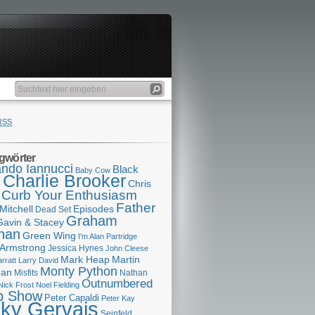
RSS
gwörter
ndo Iannucci
Black
Baby Cow
Charlie Brooker
s
Chris
Curb Your Enthusiasm
Father
Mitchell
Episodes
Dead Set
Graham
Gavin & Stacey
han
Green Wing
I'm Alan Partridge
 Armstrong
Jessica Hynes
John Cleese
Mark Heap
Martin
arratt
Larry David
Monty Python
man
Misfits
Nathan
Outnumbered
Nick Frost
Noel Fielding
p Show
Peter Capaldi
Peter Kay
cky Gervais
Seinfeld