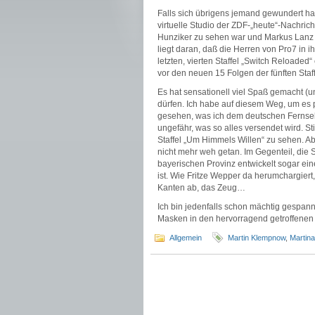
Falls sich übrigens jemand gewundert ha
virtuelle Studio der ZDF-„heute“-Nachric
Hunziker zu sehen war und Markus Lanz i
liegt daran, daß die Herren von Pro7 in i
letzten, vierten Staffel „Switch Reloade
vor den neuen 15 Folgen der fünften Staf
Es hat sensationell viel Spaß gemacht (u
dürfen. Ich habe auf diesem Weg, um es
gesehen, was ich dem deutschen Fernsehe
ungefähr, was so alles versendet wird. St
Staffel „Um Himmels Willen“ zu sehen. Abe
nicht mehr weh getan. Im Gegenteil, die
bayerischen Provinz entwickelt sogar ei
ist. Wie Fritze Wepper da herumchargiert, 
Kanten ab, das Zeug…
Ich bin jedenfalls schon mächtig gespannt
Masken in den hervorragend getroffenen 
Allgemein
Martin Klempnow
,
Martina 