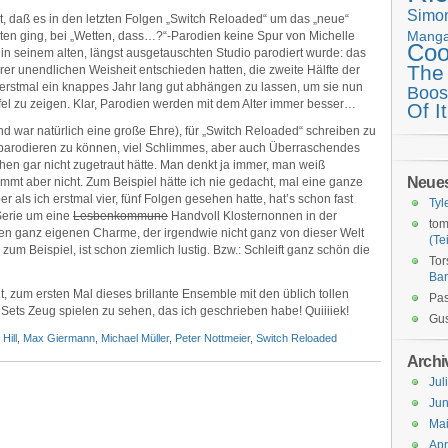
Simo
t, daß es in den letzten Folgen „Switch Reloaded“ um das „neue“
Mang
hten ging, bei „Wetten, dass…?“-Parodien keine Spur von Michelle
Coo
n seinem alten, längst ausgetauschten Studio parodiert wurde: das
The
hrer unendlichen Weisheit entschieden hatten, die zweite Hälfte der
d“ erstmal ein knappes Jahr lang gut abhängen zu lassen, um sie nun
Boos
fel zu zeigen. Klar, Parodien werden mit dem Alter immer besser…
Of It
nd war natürlich eine große Ehre), für „Switch Reloaded“ schreiben zu
 parodieren zu können, viel Schlimmes, aber auch Überraschendes
n gar nicht zugetraut hätte. Man denkt ja immer, man weiß
Neue
immt aber nicht. Zum Beispiel hätte ich nie gedacht, mal eine ganze
r als ich erstmal vier, fünf Folgen gesehen hatte, hat’s schon fast
Tyl
 Serie um eine
Lesbenkommune
Handvoll Klosternonnen in der
tom
nen ganz eigenen Charme, der irgendwie nicht ganz von dieser Welt
(Tei
zum Beispiel, ist schon ziemlich lustig. Bzw.: Schleift ganz schön die
Tor
Ba
, zum ersten Mal dieses brillante Ensemble mit den üblich tollen
Pas
Sets Zeug spielen zu sehen, das ich geschrieben habe! Quiiiiek!
Gus
Hill
,
Max Giermann
,
Michael Müller
,
Peter Nottmeier
,
Switch Reloaded
Archi
Jul
Jun
Ma
Apr