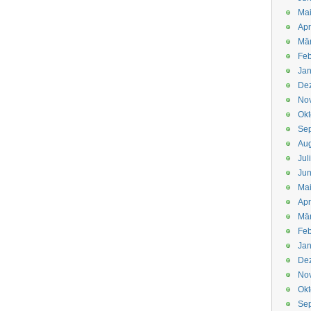
Mai
Apr
Mär
Feb
Jan
De
No
Okt
Se
Aug
Jul
Jun
Ma
Apr
Mä
Feb
Jan
De
No
Okt
Se