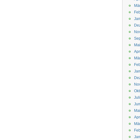
Mä
Feb
Jan
De
No
Se
Ma
Apr
Mä
Feb
Jan
De
No
Okt
Jul
Jun
Ma
Apr
Mä
Feb
Jan