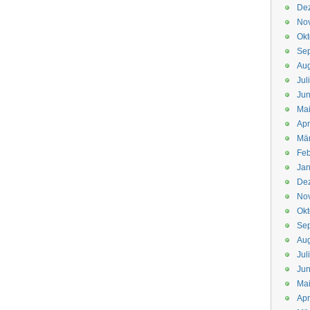
De
No
Okt
Se
Aug
Jul
Jun
Ma
Apr
Mä
Feb
Jan
De
No
Okt
Se
Aug
Jul
Jun
Ma
Apr