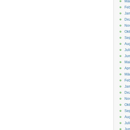
Mä
Feb
Jan
De
No
Okt
Se
Aug
Jul
Jun
Ma
Apr
Mä
Feb
Jan
De
No
Okt
Se
Aug
Jul
Jun