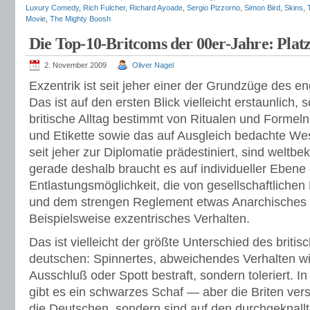
Luxury Comedy
,
Rich Fulcher
,
Richard Ayoade
,
Sergio Pizzorno
,
Simon Bird
,
Skins
,
Movie
,
The Mighty Boosh
Die Top-10-Britcoms der 00er-Jahre: Platz
2. November 2009
Oliver Nagel
Exzentrik ist seit jeher einer der Grundzüge des e
Das ist auf den ersten Blick vielleicht erstaunlich, s
britische Alltag bestimmt von Ritualen und Formeln, 
und Etikette sowie das auf Ausgleich bedachte Wes
seit jeher zur Diplomatie prädestiniert, sind weltbe
gerade deshalb braucht es auf individueller Ebene
Entlastungsmöglichkeit, die von gesellschaftlichen
und dem strengen Reglement etwas Anarchisches 
Beispielsweise exzentrisches Verhalten.
Das ist vielleicht der größte Unterschied des brit
deutschen: Spinnertes, abweichendes Verhalten wir
Ausschluß oder Spott bestraft, sondern toleriert. I
gibt es ein schwarzes Schaf — aber die Briten vers
die Deutschen, sondern sind auf den durchgeknallt