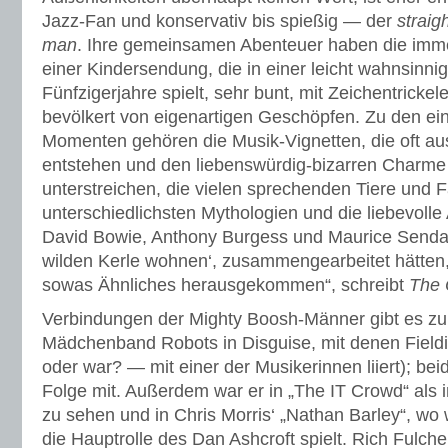
Jazz-Fan und konservativ bis spießig — der
straig
man
. Ihre gemeinsamen Abenteuer haben die imm
einer Kindersendung, die in einer leicht wahnsinni
Fünfzigerjahre spielt, sehr bunt, mit Zeichentricke
bevölkert von eigenartigen Geschöpfen. Zu den ein
Momenten gehören die Musik-Vignetten, die oft au
entstehen und den liebenswürdig-bizarren Charme 
unterstreichen, die vielen sprechenden Tiere und 
unterschiedlichsten Mythologien und die liebevoll
David Bowie, Anthony Burgess und Maurice Sendak
wilden Kerle wohnen‘, zusammengearbeitet hätten, 
sowas Ähnliches herausgekommen“, schreibt
The 
Verbindungen der Mighty Boosh-Männer gibt es zu 
Mädchenband Robots in Disguise, mit denen Fielding 
oder war? — mit einer der Musikerinnen liiert); bei
Folge mit. Außerdem war er in „The IT Crowd“ als 
zu sehen und in Chris Morris‘ „Nathan Barley“, wo 
die Hauptrolle des Dan Ashcroft spielt. Rich Fulche