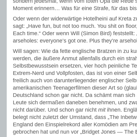
sondern jedesmal, wenn vom toten Opa die Rede s
Moment erinnern… Was für eine Strafe, für das bi
Oder wenn der widerwärtige Hotelheini auf Kreta 
sagt: „Have fun, but not too much. You shit on floor
Each time.“ Oder wenn Will (Simon Bird) feststellt: 
arseholes: everyone’s got one. Plus they’re arseho
Will sagen: Wie da fette englische Bratzen in zu k
werden, die äußere Anmut allenfalls durch ein str
Selbstbewusstsein ersetzen, vier hoch peinliche 
Extrem-Nerd und Vollpfosten, das ist von einer Sel
freilich auch von darunterliegender englischer Selbs
amerikanischen Teenagerfilmen dieser Art so (glaube
Deutschland schon gar nicht. Da schämt man sich 
Leute sich dermaßen daneben benehmen, und zwar 
nicht darüber. Und schon gar nicht
mit
ihnen. Engl
belegt nicht zuletzt der Umstand, dass „The Inbet
England den Einspielrekord aller Komödien am 
gebrochen hat und nun vor „Bridget Jones — The 