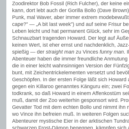
Zoodirektor Bob Fossil (Rich Fulcher), der keine e
kann, dort lebt auch der Gorilla Bollo (Dave Brown)
Punk, mal Waver, aber immer extrem modebewußt 
cape?” — „A bit last week”) und auf seine Frisur b
Leben leicht und hat permanent Glück, sehr im G
Schnauzbart tragenden Howard. Der legt auf Äußer
keinen Wert, ist eher ernst und nachdenklich, Jazz
spießig — der
straight man
zu Vinces
funny man
. 
Abenteuer haben die immer freundliche Anmutung 
die in einer leicht wahnsinnigen Version der Fünfzig
bunt, mit Zeichentrickelementen versetzt und bevöl
Geschöpfen. In der ersten Folge läßt sich Howard
gegen ein Killaroo genanntes Känguru ein; zwei Fol
todkrank, so daß Howard in einem Affenkostüm se
muß, damit der Zoo weiterhin gesponsort wird. Pro
Gevatter Tod mit dem echten Bollo und nimmt ihn mi
wo Vince ihn befreien muß. In weiteren Folgen suc
Abenteurer mystische Eier in der arktischen Tundr
schwarzen Frost-Dämon begegnen, kämpfen sich a