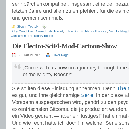
sehr pärchenkompatibel, insgesamt eine der beza
letzten Jahre und allen zu empfehlen, für die es n
und gemein sein muß.
Sitcom
,
Top 10
Baby Cow
,
Dave Brown
,
Eddie Izzard
,
Julian Barratt
,
Michael Fielding
,
Noel Fielding
,
Gentlemen
,
The Mighty Boosh
Die Electro-SciFi-Mod-Cartoon-Show
21. Januar 2009
Oliver Nagel
„Come with us now on a journey through time 
of the Mighty Boosh!“
Sie sollten diese Einladung annehmen. Denn
The 
es gut, und ihre gleichnamige
Serie
, in der diese 
Vorspann ausgesprochen wird, gehört zu den psyc
exzentrischsten Sitcoms, die je produziert wurden.
ein Video gedreht — aber ein lustiges!“ hat einmal
Und wie recht hatte ich doch! In welcher Serie so