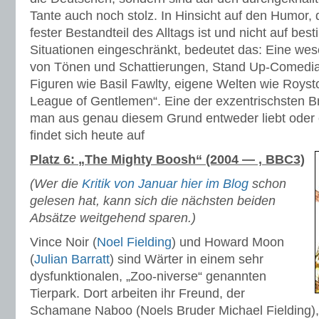
Tante auch noch stolz. In Hinsicht auf den Humor, 
fester Bestandteil des Alltags ist und nicht auf bes
Situationen eingeschränkt, bedeutet das: Eine wese
von Tönen und Schattierungen, Stand Up-Comedian
Figuren wie Basil Fawlty, eigene Welten wie Royst
League of Gentlemen“. Eine der exzentrischsten Bri
man aus genau diesem Grund entweder liebt oder ei
findet sich heute auf
Platz 6: „The Mighty Boosh“ (2004 — , BBC3)
(Wer die
Kritik von Januar hier im Blog
schon
gelesen hat, kann sich die nächsten beiden
Absätze weitgehend sparen.)
Vince Noir (
Noel Fielding
) und Howard Moon
(
Julian Barratt
) sind Wärter in einem sehr
dysfunktionalen, „Zoo-niverse“ genannten
Tierpark. Dort arbeiten ihr Freund, der
Schamane Naboo (Noels Bruder Michael Fielding), 