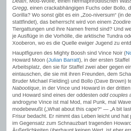
Death
, Mod-Wölfe, einen hermaphroditischen W
Gregg
, einen crackabhängigen Fuchs oder Bollo,
Gorilla? Wo sonst gibt es ein „Zoo-niversum“ (in de
stattfindet), das beherrscht wird von einem Zoodire
Tiergattungen und ihre Namen fremd sind? Und w
je Ausflüge in die Vorhölle, die arktische Tundra o
Xooberon, wo es die Quelle ewiger Jugend zu entd
Hauptfiguren des Mighty Boosh sind Vince Noir (
No
Howard Moon (
Julian Barratt
), in der ersten Staff
Arbeitsplatz, den sie für Staffel zwei aber gegen
eintauschen, die sie mit ihren Freunden, dem Sc
Bruder Michael Fielding) und Bollo (Dave Brown) te
Nabootique
, in der Vince und Howard in der dritten
und Howard sind eines der oddesten
odd couples
a
androgyne Vince ist mal Mod, mal Punk, mal Wave
modebewußt („What about this cape?“ — „A bit last
Frisur bedacht. Er nimmt das Leben leicht und hat
im Gegensatz zum Schnauzbart tragenden Howard.
Äußerlichkeiten überhaupt keinen Wert, ist eher er