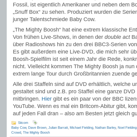
Fossil, ist eigentlich Amerikaner und neben dem 
„Snuff Box“ zu sehen. Produziert wurden die Seri
junger Talentschmiede Baby Cow.
„The Mighty Boosh“ hat eine extrem klassische En
Von frühen Live-Shows, in denen der
double act
Ba
über Radioshows hin zu den drei BBC3-Serien von
Es gibt außerdem eine Live-DVD, die mich sehr üb
Boosh-Spielfilm ist seit einem Jahr die Rede, konk
nicht. Vielleicht kommen The Mighty Boosh ja nun
extrem lange Tour durch Großbritannien zuende ge
Alle drei Staffeln sind auf DVD erhältlich, welche
gestaltet sind und z.B. pro Staffel eine ganze DV
mitbringen.
Hier
gibt es ein paar von der BBC lizens
YouTube. Wenn es mal ein Britcom-Abitur gibt, k
auf jeden Fall dran – also am Besten jetzt gleich g
Sitcom
Baby Cow
,
Dave Brown
,
Julian Barratt
,
Michael Fielding
,
Nathan Barley
,
Noel Fielding
Crowd
,
The Mighty Boosh