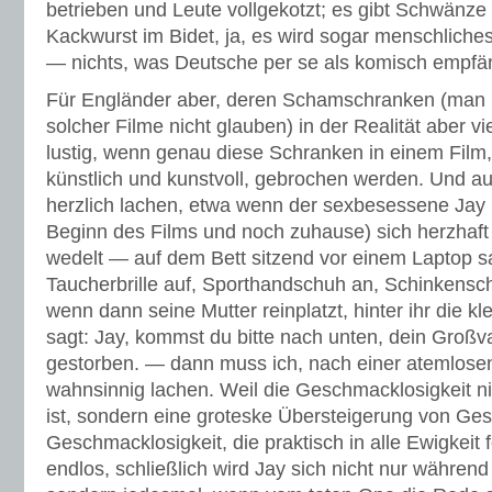
betrieben und Leute vollgekotzt; es gibt Schwänze 
Kackwurst im Bidet, ja, es wird sogar menschlich
— nichts, was Deutsche per se als komisch empfä
Für Engländer aber, deren Schamschranken (man 
solcher Filme nicht glauben) in der Realität aber vie
lustig, wenn genau diese Schranken in einem Film,
künstlich und kunstvoll, gebrochen werden. Und a
herzlich lachen, etwa wenn der sexbesessene Jay
Beginn des Films und noch zuhause) sich herzhaft
wedelt — auf dem Bett sitzend vor einem Laptop s
Taucherbrille auf, Sporthandschuh an, Schinkens
wenn dann seine Mutter reinplatzt, hinter ihr die k
sagt: Jay, kommst du bitte nach unten, dein Großva
gestorben. — dann muss ich, nach einer atemlos
wahnsinnig lachen. Weil die Geschmacklosigkeit n
ist, sondern eine groteske Übersteigerung von Ges
Geschmacklosigkeit, die praktisch in alle Ewigkeit fo
endlos, schließlich wird Jay sich nicht nur währen