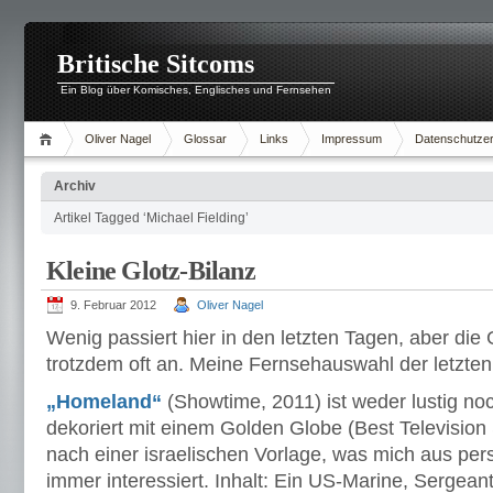
Britische Sitcoms
Ein Blog über Komisches, Englisches und Fernsehen
Oliver Nagel
Glossar
Links
Impressum
Datenschutzer
Archiv
Artikel Tagged ‘Michael Fielding’
Kleine Glotz-Bilanz
9. Februar 2012
Oliver Nagel
Wenig passiert hier in den letzten Tagen, aber die 
trotzdem oft an. Meine Fernsehauswahl der letzte
„Homeland“
(Showtime, 2011) ist weder lustig noch
dekoriert mit einem Golden Globe (Best Television
nach einer israelischen Vorlage, was mich aus pe
immer interessiert. Inhalt: Ein US-Marine, Sergea