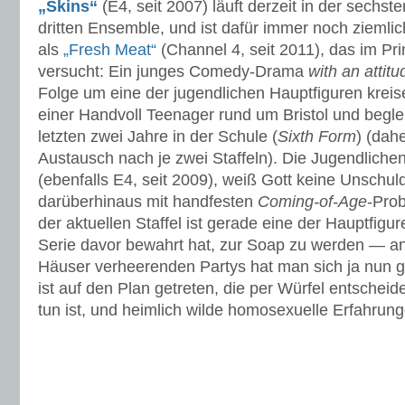
„Skins“
(E4, seit 2007) läuft derzeit in der sechst
dritten Ensemble, und ist dafür immer noch ziemlic
als
„Fresh Meat“
(Channel 4, seit 2011), das im Pri
versucht: Ein junges Comedy-Drama
with an attitu
Folge um eine der jugendlichen Hauptfiguren kreis
einer Handvoll Teenager rund um Bristol und begle
letzten zwei Jahre in der Schule (
Sixth Form
) (dah
Austausch nach je zwei Staffeln). Die Jugendlichen
(ebenfalls E4, seit 2009), weiß Gott keine Unsch
darüberhinaus mit handfesten
Coming-of-Age
-Pro
der aktuellen Staffel ist gerade eine der Hauptfigu
Serie davor bewahrt hat, zur Soap zu werden — ans
Häuser verheerenden Partys hat man sich ja nun 
ist auf den Plan getreten, die per Würfel entscheid
tun ist, und heimlich wilde homosexuelle Erfahrun