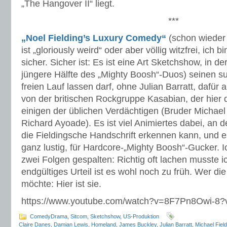
„The Hangover II“ liegt.
***
„Noel Fielding’s Luxury Comedy“
(schon wieder 
ist „gloriously weird“ oder aber völlig witzfrei, ich 
sicher. Sicher ist: Es ist eine Art Sketchshow, in de
jüngere Hälfte des „Mighty Boosh“-Duos) seinen su
freien Lauf lassen darf, ohne Julian Barratt, dafür 
von der britischen Rockgruppe Kasabian, der hier d
einigen der üblichen Verdächtigen (Bruder Michael 
Richard Ayoade). Es ist viel Animiertes dabei, an
die Fieldingsche Handschrift erkennen kann, und e
ganz lustig, für Hardcore-„Mighty Boosh“-Gucker. I
zwei Folgen gespalten: Richtig oft lachen musste ich
endgültiges Urteil ist es wohl noch zu früh. Wer d
möchte: Hier ist sie.
https://www.youtube.com/watch?v=8F7Pn8Owi-8
ComedyDrama
,
Sitcom
,
Sketchshow
,
US-Produktion
Claire Danes
,
Damian Lewis
,
Homeland
,
James Buckley
,
Julian Barratt
,
Michael Field