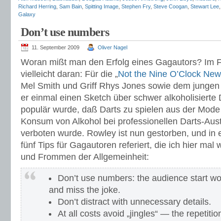
Richard Herring
,
Sam Bain
,
Spitting Image
,
Stephen Fry
,
Steve Coogan
,
Stewart Lee
Galaxy
Don’t use numbers
11. September 2009
Oliver Nagel
Woran mißt man den Erfolg eines Gagautors? Im 
vielleicht daran: Für die „
Not the Nine O’Clock Ne
Mel Smith und Griff Rhys Jones sowie dem jungen
er einmal einen Sketch über schwer alkoholisierte D
populär wurde, daß Darts zu spielen aus der Mod
Konsum von Alkohol bei professionellen Darts-Aus
verboten wurde. Rowley ist nun gestorben, und in
fünf Tips für Gagautoren referiert, die ich hier ma
und Frommen der Allgemeinheit:
Don’t use numbers: the audience start wo
and miss the joke.
Don’t distract with unnecessary details.
At all costs avoid „jingles“ — the repetitio