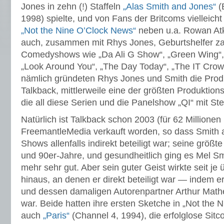
Jones in zehn (!) Staffeln
„Alas Smith and Jones“
(
1998) spielte, und von Fans der Britcoms vielleicht
„Not the Nine O’Clock News“
neben u.a. Rowan Atk
auch, zusammen mit Rhys Jones, Geburtshelfer zah
Comedyshows wie „Da Ali G Show“, „Green Wing“, „
„Look Around You“, „The Day Today“, „The IT Crow
nämlich gründeten Rhys Jones und Smith die Produ
Talkback, mittlerweile eine der größten Produktion
die all diese Serien und die Panelshow „QI“ mit Ste
Natürlich ist Talkback schon 2003 (für 62 Millionen
FreemantleMedia verkauft worden, so dass Smith 
Shows allenfalls indirekt beteiligt war; seine größt
und 90er-Jahre, und gesundheitlich ging es Mel Sm
mehr sehr gut. Aber sein guter Geist wirkte seit je
hinaus, an denen er direkt beteiligt war — indem
und dessen damaligen Autorenpartner Arthur Mathe
war. Beide hatten ihre ersten Sketche in „Not the
auch
„Paris“
(Channel 4, 1994), die erfolglose Sit