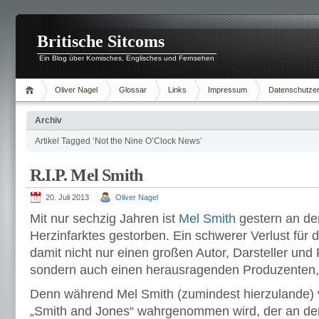
Britische Sitcoms
Ein Blog über Komisches, Englisches und Fernsehen
Oliver Nagel
Glossar
Links
Impressum
Datenschutzer
Archiv
Artikel Tagged ‘Not the Nine O’Clock News’
R.I.P. Mel Smith
20. Juli 2013
Oliver Nagel
Mit nur sechzig Jahren ist
Mel Smith
gestern an de
Herzinfarktes gestorben. Ein schwerer Verlust für d
damit nicht nur einen großen Autor, Darsteller und 
sondern auch einen herausragenden Produzenten, 
Denn während Mel Smith (zumindest hierzulande) v
„Smith and Jones“ wahrgenommen wird, der an der 