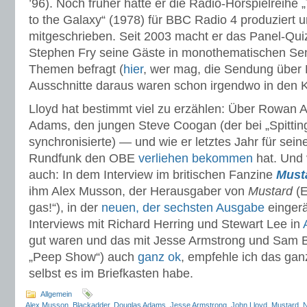
’96). Noch früher hatte er die Radio-Hörspielreihe 
to the Galaxy“ (1978) für BBC Radio 4 produziert 
mitgeschrieben. Seit 2003 macht er das Panel-Qu
Stephen Fry seine Gäste in monothematischen Se
Themen befragt (
hier
, wer mag, die Sendung über 
Ausschnitte daraus waren schon irgendwo in den K
Lloyd hat bestimmt viel zu erzählen: Über Rowan 
Adams, den jungen Steve Coogan (der bei „Spitti
synchronisierte) — und wie er letztes Jahr für sei
Rundfunk den OBE
verliehen bekommen
hat. Und v
auch: In dem Interview im britischen Fanzine
Must
ihm Alex Musson, der Herausgaber von
Mustard
(E
gas!“), in der
neuen, der sechsten Ausgabe
eingerä
Interviews mit Richard Herring und Stewart Lee in
gut waren und das mit Jesse Armstrong und Sam B
„Peep Show“) auch
ganz ok
, empfehle ich das gan
selbst es im Briefkasten habe.
Allgemein
Alex Musson
,
Blackadder
,
Douglas Adams
,
Jesse Armstrong
,
John Lloyd
,
Mustard
,
N