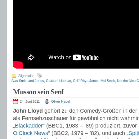
Allgemein
Alas Smith and Jones
,
Graham Linehan
,
Griff Rhys Jones
,
Mel Smith
,
Not the Nine 
Musson sein Senf
24. Juni 2011
Oliver Nagel
John Lloyd
gehört zu den Comedy-Größen in der 
als Fernsehzuschauer für gewöhnlich nicht wahrnim
„Blackadder“
(BBC1, 1983 – ’89) produziert, zuvo
O’Clock News“
(BBC2, 1979 – ’82), und auch
„Spit