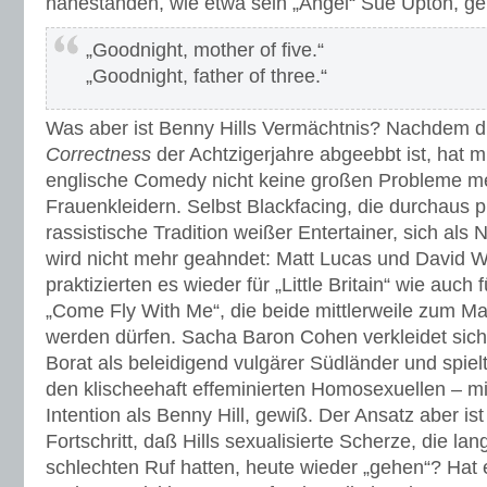
nahestanden, wie etwa sein „Angel“ Sue Upton, ge
„Goodnight, mother of five.“
„Goodnight, father of three.“
Was aber ist Benny Hills Vermächtnis? Nachdem d
Correctness
der Achtzigerjahre abgeebbt ist, hat mi
englische Comedy nicht keine großen Probleme m
Frauenkleidern. Selbst Blackfacing, die durchaus p
rassistische Tradition weißer Entertainer, sich als
wird nicht mehr geahndet: Matt Lucas und David W
praktizierten es wieder für „Little Britain“ wie auch
„Come Fly With Me“, die beide mittlerweile zum M
werden dürfen. Sacha Baron Cohen verkleidet sich 
Borat als beleidigend vulgärer Südländer und spiel
den klischeehaft effeminierten Homosexuellen – mi
Intention als Benny Hill, gewiß. Der Ansatz aber ist
Fortschritt, daß Hills sexualisierte Scherze, die la
schlechten Ruf hatten, heute wieder „gehen“? Hat e