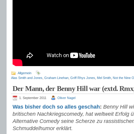
Allgemein
Alas Smith and Jones
,
Graham Linehan
,
Griff Rhys Jones
,
Mel Smith
,
Not the Nine 
Der Mann, der Benny Hill war (extd. Rmx, 
1. September 2011
Oliver Nagel
Was
bisher
doch
so
alles
geschah
:
Benny Hill w
britischen Nachkriegscomedy, hat weltweit Erfolg ü
Alternative Comedy seine Scherze zu rassistischem
Schmuddelhumor erklärt.