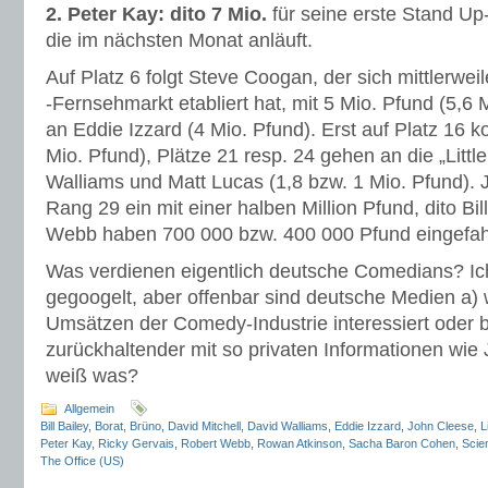
2. Peter Kay: dito 7 Mio.
für seine erste Stand Up-
die im nächsten Monat anläuft.
Auf Platz 6 folgt Steve Coogan, der sich mittlerwe
-Fernsehmarkt etabliert hat, mit 5 Mio. Pfund (5,6 M
an Eddie Izzard (4 Mio. Pfund). Erst auf Platz 16 
Mio. Pfund), Plätze 21 resp. 24 gehen an die „Little
Walliams und Matt Lucas (1,8 bzw. 1 Mio. Pfund). J
Rang 29 ein mit einer halben Million Pfund, dito Bill
Webb haben 700 000 bzw. 400 000 Pfund eingefah
Was verdienen eigentlich deutsche Comedians? Ic
gegoogelt, aber offenbar sind deutsche Medien a)
Umsätzen der Comedy-Industrie interessiert oder b
zurückhaltender mit so privaten Informationen wie
weiß was?
Allgemein
Bill Bailey
,
Borat
,
Brüno
,
David Mitchell
,
David Walliams
,
Eddie Izzard
,
John Cleese
,
L
Peter Kay
,
Ricky Gervais
,
Robert Webb
,
Rowan Atkinson
,
Sacha Baron Cohen
,
Scie
The Office (US)