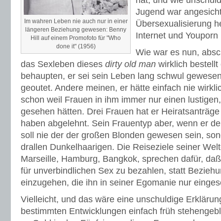
hat, und wie unschuld
Jugend war angesicht
Im wahren Leben nie auch nur in einer
Übersexualisierung h
längeren Beziehung gewesen: Benny
Internet und Youporn
Hill auf einem Promofoto für "Who
done it" (1956)
Wie war es nun, absc
das Sexleben dieses
dirty old man
wirklich bestell
behaupten, er sei sein Leben lang schwul gewesen
geoutet. Andere meinen, er hätte einfach nie wirk
schon weil Frauen in ihm immer nur einen lustigen
gesehen hätten. Drei Frauen hat er Heiratsanträge 
haben abgelehnt. Sein Frauentyp aber, wenn er de
soll nie der der großen Blonden gewesen sein, son
drallen Dunkelhaarigen. Die Reiseziele seiner We
Marseille, Hamburg, Bangkok, sprechen dafür, daß
für unverbindlichen Sex zu bezahlen, statt Bezieh
einzugehen, die ihn in seiner Egomanie nur einges
Vielleicht, und das wäre eine unschuldige Erklärung,
bestimmten Entwicklungen einfach früh stehengeb