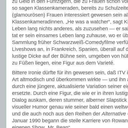
zu Geld in den Fünfzigern, die zu Frauen schon vor 
so sagen Klassenkameraden, bereits zu Schulzeit
(glamourösen) Frauen interessiert gewesen sein al
Klassenkameradinnen. „He was a watcher“, sagt Kirk
Leben lang nichts anderes, als zuzusehen — er sah
tat er sein einsames Leben lang zuhause, wo er üb
Sammlung früher Schwarzweiß-Comedyfilme verfüg
Liveshows an, in Frankreich, Spanien, überall auf d
lustige Dicke auf der Bühne sein, umgeben von hü
zu Füßen liegen, eine Figur aus dem Varieté.
Bittere Ironie dürfte für ihn gewesen sein, daß ITV 
Art altmodisch und überkommen wirkte — und ihn
durch eine jüngere, aktualisierte Variation seiner 
ersetzte. Durch eine Figur, die wie er in ihren lus
Dialog auskam, deren stummer, alberner Slapstick
visueller Humor genau wie seiner bald einen weltw
und die auch noch aus den Reihen der
Alternativ
Januar 1990 begann die steile Karriere von Rowan 
eigenen Show „Mr. Bean“.