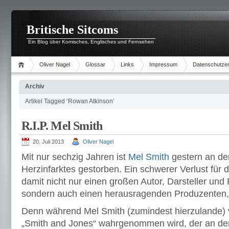
Britische Sitcoms
Ein Blog über Komisches, Englisches und Fernsehen
Oliver Nagel
Glossar
Links
Impressum
Datenschutzer
Archiv
Artikel Tagged ‘Rowan Atkinson’
R.I.P. Mel Smith
20. Juli 2013
Oliver Nagel
Mit nur sechzig Jahren ist
Mel Smith
gestern an de
Herzinfarktes gestorben. Ein schwerer Verlust für d
damit nicht nur einen großen Autor, Darsteller und 
sondern auch einen herausragenden Produzenten, 
Denn während Mel Smith (zumindest hierzulande) v
„Smith and Jones“ wahrgenommen wird, der an der 