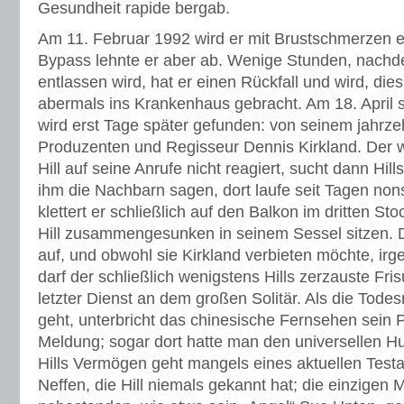
Gesundheit rapide bergab.
Am 11. Februar 1992 wird er mit Brustschmerzen ei
Bypass lehnte er aber ab. Wenige Stunden, nachd
entlassen wird, hat er einen Rückfall und wird, di
abermals ins Krankenhaus gebracht. Am 18. April st
wird erst Tage später gefunden: von seinem jahrze
Produzenten und Regisseur Dennis Kirkland. Der w
Hill auf seine Anrufe nicht reagiert, sucht dann Hi
ihm die Nachbarn sagen, dort laufe seit Tagen non
klettert er schließlich auf den Balkon im dritten St
Hill zusammengesunken in seinem Sessel sitzen. Di
auf, und obwohl sie Kirkland verbieten möchte, ir
darf der schließlich wenigstens Hills zerzauste Fris
letzter Dienst an dem großen Solitär. Als die Tode
geht, unterbricht das chinesische Fernsehen sein 
Meldung; sogar dort hatte man den universellen Hu
Hills Vermögen geht mangels eines aktuellen Test
Neffen, die Hill niemals gekannt hat; die einzigen