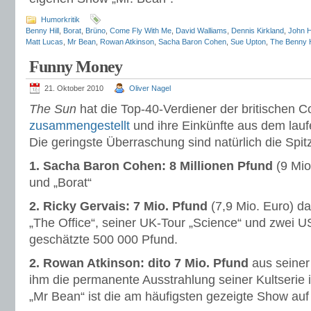
Humorkritik
Benny Hill
,
Borat
,
Brüno
,
Come Fly With Me
,
David Walliams
,
Dennis Kirkland
,
John 
Matt Lucas
,
Mr Bean
,
Rowan Atkinson
,
Sacha Baron Cohen
,
Sue Upton
,
The Benny H
Funny Money
21. Oktober 2010
Oliver Nagel
The Sun
hat die Top-40-Verdiener der britischen 
zusammengestellt
und ihre Einkünfte aus dem lauf
Die geringste Überraschung sind natürlich die Spitz
1. Sacha Baron Cohen: 8 Millionen Pfund
(9 Mio
und „Borat“
2. Ricky Gervais: 7 Mio. Pfund
(7,9 Mio. Euro) da
„The Office“, seiner UK-Tour „Science“ und zwei US-
geschätzte 500 000 Pfund.
2. Rowan Atkinson: dito 7 Mio. Pfund
aus seiner
ihm die permanente Ausstrahlung seiner Kultserie 
„Mr Bean“ ist die am häufigsten gezeigte Show auf