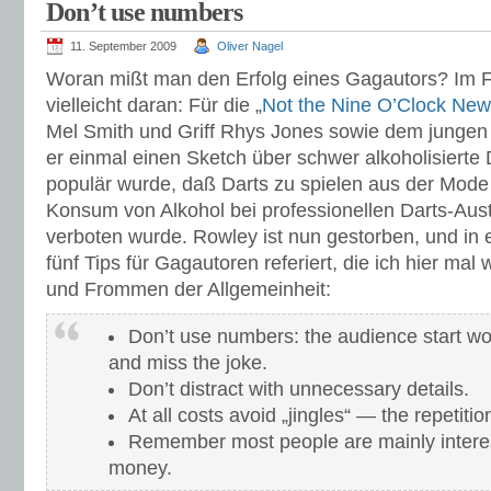
Don’t use numbers
11. September 2009
Oliver Nagel
Woran mißt man den Erfolg eines Gagautors? Im 
vielleicht daran: Für die „
Not the Nine O’Clock Ne
Mel Smith und Griff Rhys Jones sowie dem jungen
er einmal einen Sketch über schwer alkoholisierte D
populär wurde, daß Darts zu spielen aus der Mod
Konsum von Alkohol bei professionellen Darts-Aus
verboten wurde. Rowley ist nun gestorben, und in
fünf Tips für Gagautoren referiert, die ich hier ma
und Frommen der Allgemeinheit:
Don’t use numbers: the audience start wo
and miss the joke.
Don’t distract with unnecessary details.
At all costs avoid „jingles“ — the repetitio
Remember most people are mainly intere
money.