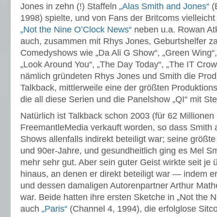
Jones in zehn (!) Staffeln
„Alas Smith and Jones“
(
1998) spielte, und von Fans der Britcoms vielleicht
„Not the Nine O’Clock News“
neben u.a. Rowan Atk
auch, zusammen mit Rhys Jones, Geburtshelfer zah
Comedyshows wie „Da Ali G Show“, „Green Wing“, „
„Look Around You“, „The Day Today“, „The IT Crow
nämlich gründeten Rhys Jones und Smith die Produ
Talkback, mittlerweile eine der größten Produktion
die all diese Serien und die Panelshow „QI“ mit Ste
Natürlich ist Talkback schon 2003 (für 62 Millionen
FreemantleMedia verkauft worden, so dass Smith 
Shows allenfalls indirekt beteiligt war; seine größt
und 90er-Jahre, und gesundheitlich ging es Mel Sm
mehr sehr gut. Aber sein guter Geist wirkte seit je
hinaus, an denen er direkt beteiligt war — indem
und dessen damaligen Autorenpartner Arthur Mathe
war. Beide hatten ihre ersten Sketche in „Not the
auch
„Paris“
(Channel 4, 1994), die erfolglose Sit