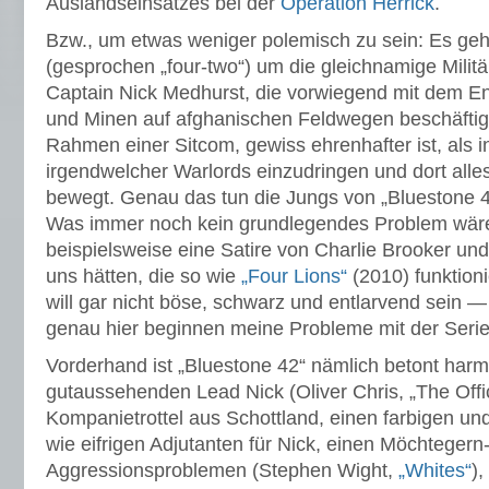
Auslandseinsatzes bei der
Operation Herrick
.
Bzw., um etwas weniger polemisch zu sein: Es geht
(gesprochen „four-two“) um die gleichnamige Militä
Captain Nick Medhurst, die vorwiegend mit dem 
und Minen auf afghanischen Feldwegen beschäftigt
Rahmen einer Sitcom, gewiss ehrenhafter ist, als i
irgendwelcher Warlords einzudringen und dort alle
bewegt. Genau das tun die Jungs von „Bluestone 42
Was immer noch kein grundlegendes Problem wäre
beispielsweise eine Satire von Charlie Brooker und
uns hätten, die so wie
„Four Lions“
(2010) funktioni
will gar nicht böse, schwarz und entlarvend sein 
genau hier beginnen meine Probleme mit der Serie
Vorderhand ist „Bluestone 42“ nämlich betont harm
gutaussehenden Lead Nick (Oliver Chris, „The Offi
Kompanietrottel aus Schottland, einen farbigen und
wie eifrigen Adjutanten für Nick, einen Möchtegern-
Aggressionsproblemen (Stephen Wight,
„Whites“
),