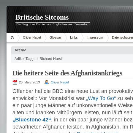
Britische Sitcoms
Ein Blog über Komisches, Englisches und Fernsehen
Oliver Nagel
Glossar
Links
Impressum
Datenschutzer
Archiv
Artikel Tagged ‘Richard Hurst’
Die heitere Seite des Afghanistankriegs
26. März 2013
Oliver Nagel
Offenbar hat die BBC eine neue Lust an provokat
entwickelt: Vor Monatsfrist war
„Way To Go“
zu sehe
ein paar junge Männer auf unkonventionelle Weise 
alten und kranken Mitbürgern leisten, nun läuft sei
„Bluestone 42“
, in der ein paar junge Männer bez
bewaffneten Afghanen leisten. In Afghanistan. Im 