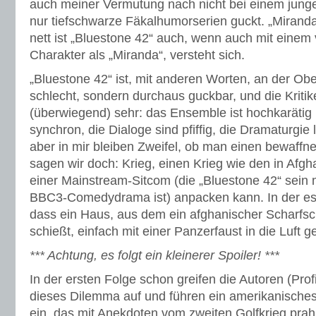
auch meiner Vermutung nach nicht bei einem jung
nur tiefschwarze Fäkalhumorserien guckt. „Miranda
nett ist „Bluestone 42“ auch, wenn auch mit eine
Charakter als „Miranda“, versteht sich.
„Bluestone 42“ ist, mit anderen Worten, an der Ob
schlecht, sondern durchaus guckbar, und die Kriti
(überwiegend) sehr: das Ensemble ist hochkarätig
synchron, die Dialoge sind pfiffig, die Dramaturgie
aber in mir bleiben Zweifel, ob man einen bewaffne
sagen wir doch: Krieg, einen Krieg wie den in Afgha
einer Mainstream-Sitcom (die „Bluestone 42“ sein 
BBC3-Comedydrama ist) anpacken kann. In der es d
dass ein Haus, aus dem ein afghanischer Scharfsch
schießt, einfach mit einer Panzerfaust in die Luft g
*** Achtung, es folgt ein kleinerer Spoiler! ***
In der ersten Folge schon greifen die Autoren (Pro
dieses Dilemma auf und führen ein amerikanische
ein, das mit Anekdoten vom zweiten Golfkrieg prahl