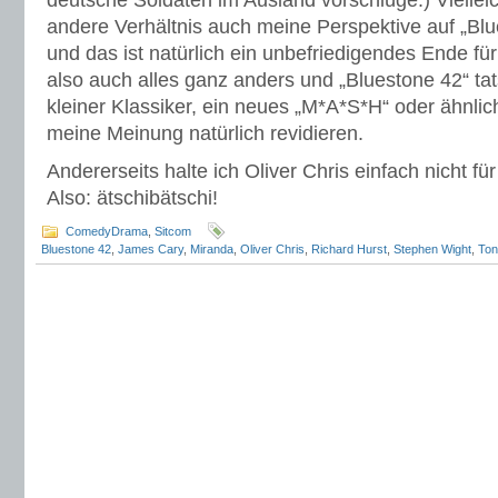
deutsche Soldaten im Ausland vorschlüge.) Viellei
andere Verhältnis auch meine Perspektive auf „Blue
und das ist natürlich ein unbefriedigendes Ende für
also auch alles ganz anders und „Bluestone 42“ tat
kleiner Klassiker, ein neues „M*A*S*H“ oder ähnli
meine Meinung natürlich revidieren.
Andererseits halte ich Oliver Chris einfach nicht fü
Also: ätschibätschi!
ComedyDrama
,
Sitcom
Bluestone 42
,
James Cary
,
Miranda
,
Oliver Chris
,
Richard Hurst
,
Stephen Wight
,
Ton