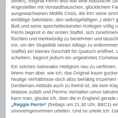
sehen), Reginal Perrin also war eine klassische Si
Angestellter mit Vorstadthäuschen, glücklichem Fa
ausgewachsenen Midlife Crisis, die ihm seine sinnlo
einfältige Sekretärin, den selbstgefälligen „I didn’t
Boß und seine speichelleckenden Kollegen völlig u
Perrin beginnt in der ersten Staffel, sich zunehme
flüchten und merkwürdig zu benehmen und täuscht
vor, um der Stupidität seines Alltags zu entkommen;
Staffel) ein kleines Geschäft für Quatsch eröffnet,
scheitern, beginnt jedoch ein ungeahntes Comeba
Ein solches nationales Heiligtum neu zu verfilmen, i
Wenn man aber, wie ich, das Original kaum gucken 
heutige Verhältnisse doch allzu behäbig inszeniert 
Gentleman-Attitüde auch zu fremd ist, die kein Kla
Malaise zuläßt und Perrins Verhalten umso tabub
kann man, glaube ich, über die in England gerade 
„Reggie Perrin“
(freitags um 21.30 Uhr, BBC1) e
unvoreingenommen urteilen. Und so urteile ich: Gä