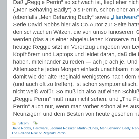
Daß „Reggie Perrin“ so schwach ist, liegt eher nic
(„Men Behaving Badly“) als Perrin, schon eher an
(ebenfalls „Men Behaving Badly“ sowie
„Hardware“
Serie David Nobbs hier als Co-Autor zur Seite hatt
den schwachen Witzen, die von umso furioserem Ge
werden (das aus einer abgelaufenen Konserve zu 
heutige Reggie sitzt im Vorortzug umgeben von Le
Kopfhörern und Laptops und leidet daran, daß die
haben, miteinander zu reden — ach je ach je. Und
Aktentasche jeden Morgen einfach unachtsam in sei
damit wie der alte Reginald wenigstens nach dem K
(und auch oft zu treffen), ist schon symptomatisch
nicht weiß wofür. So muß ich also auf einen Schlu
„Reggie Perrin“ muß man nicht sehen, und „The Fal
Perrin“ auch nur, wenn man vorher schon alles aus
Neunzigern und dem Besten von heute gesehen hat.
Sitcom
David Nobbs
,
Hardware
,
Leonard Rossiter
,
Martin Clunes
,
Men Behaving Badly
,
Regg
The Fall and Rise of Reginald Perrin