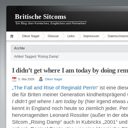
Britische Sitcoms
Ein Blog über Komisches, Englisches und Fernsehen
Oliver Nagel
Glossar
Links
Impressum
Datenschutzer
Archiv
Artikel Tagged ‘Rising Damp’
I didn’t get where I am today by doing re
5. Mai 2009
Oliver Nagel
„The Fall and Rise of Reginald Perrin“
ist eine die
die für Briten meiner Generation kindheitsprägend
I didn’t get where I am today by
(hier irgend etwas
kennt in England noch heute so ziemlich jeder. Per
hervorragenden Leonard Rossiter (außer in der eb
Sitcom „Rising Damp“ auch in Kubricks „2001“ und