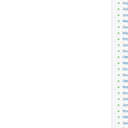
Aug
Jul
Jun
Ma
Apr
Mä
Feb
Jan
De
Okt
Mä
De
No
Okt
Ma
No
Jul
Jun
No
Okt
Jan