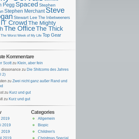
Spaced
n Pegg
Stephen
Steve
Stephen Merchant
an
gan
Stewart Lee
The Inbetweeners
 IT Crowd
The Mighty
The Office
The Thick
h
Top Gear
The Worst Week of My Life
ste Kommentare
er Scott
zu
Klein, aber fein
 dissonance
zu
Die Shitcoms des Jahres
l 2)
sten
zu
Zwei nicht ganz außer Rand und
nd
st
zu
Kurz und gut
tl
zu
Kurz und gut
v
Categories
i 2019
Allgemein
i 2019
Biopic
i 2019
Children's
il 2019
Christmas Special