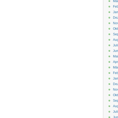
Mä
Feb
Jan
De
No
Okt
Se
Aug
Jul
Jun
Ma
Apr
Mä
Feb
Jan
De
No
Okt
Se
Aug
Jul
Jun