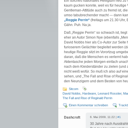
Ein solches nationales Heiligtum neu zu v
kaum gucken konnte, weil es für heutige V
Gentleman-Attitüde auch zu fremd ist, di
umso tabubrechender macht — dann kann 
„Reggie Perrin“
(freitags um 21.30 Uhr,
Gähn. Puh. Na ja.
Daß „Reggie Perrin“ so schwach ist, liegt
eher an Autor Simon Nye (ebenfalls „Me
David Nobbs hier als Co-Autor zur Seite 
furioserem Gelächter begleitet werden (
heutige Reggie sitzt im Vorortzug umgeb
daran, daß die Menschen es verlernt hab
Aktentasche jeden Morgen einfach unachts
nach dem Kleiderständer zu zielen (und a
nicht weiß wofür. So muß ich also auf ei
sehen, und „The Fall and Rise of Reginal
den Neunzigern und dem Besten von heute
Sitcom
David Nobbs
,
Hardware
,
Leonard Rossiter
,
Mar
The Fall and Rise of Reginald Perrin
Einen Kommentar schreiben
Track
Dashcroft
6. Mai 2009, 11:22 |
#1
30 Jahre nach Ausstrahl