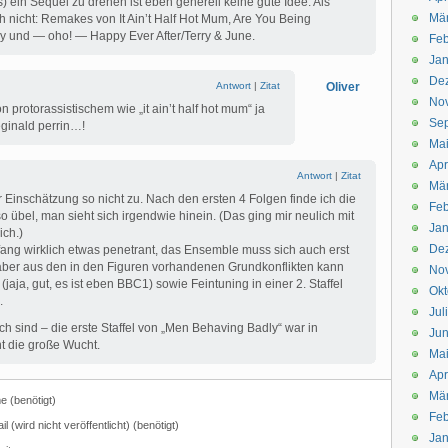
) ein Sequel zu drehen ist eben generell keine gute Idee. Als
Mä
h nicht: Remakes von It Ain’t Half Hot Mum, Are You Being
 und — oho! — Happy Ever After/Terry & June.
Feb
Jan
De
Antwort
|
Zitat
Oliver
No
protorassistischem wie „it ain’t half hot mum“ ja
Se
eginald perrin…!
Ma
Apr
Antwort
|
Zitat
Mä
r Einschätzung so nicht zu. Nach den ersten 4 Folgen finde ich die
Feb
so übel, man sieht sich irgendwie hinein. (Das ging mir neulich mit
Jan
ich.)
De
fang wirklich etwas penetrant, das Ensemble muss sich auch erst
aber aus den in den Figuren vorhandenen Grundkonflikten kann
No
jaja, gut, es ist eben BBC1) sowie Feintuning in einer 2. Staffel
Okt
.
Jul
h sind – die erste Staffel von „Men Behaving Badly“ war in
Jun
t die große Wucht.
Ma
Apr
Mä
 (benötigt)
Feb
il (wird nicht veröffentlicht) (benötigt)
Jan