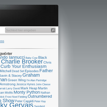
RSS
gwörter
ndo Iannucci
Black
Baby Cow
Charlie Brooker
s
Chris
Curb Your Enthusiasm
Father
Mitchell
Episodes
Dead Set
Graham
Gavin & Stacey
han
Green Wing
I'm Alan Partridge
 Armstrong
Jessica Hynes
John Cleese
Mark Heap
Martin
arratt
Larry David
Monty Python
man
Misfits
Nathan
Outnumbered
Nick Frost
Noel Fielding
p Show
Peter Capaldi
Peter Kay
cky Gervais
Seinfeld