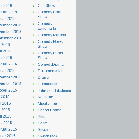
rz 2019
Clip Show
ruar 2019
Comedy Chat
Show
uar 2019
Comedy
zember 2018
Landmarks
vember 2018
Comedy Musical
ptember 2016
Comedy News
i 2016
Show
il 2016
Comedy Panel
rz 2016
Show
ruar 2016
ComedyDrama
uar 2016
Dokumentation
zember 2015
Drama
vember 2015
Humorkritik
ober 2015
Jahresendabstimmung
i 2015
Komödie
i 2015
Musikvideo
i 2015
Period Drama
il 2015
Pilot
rz 2015
Satire
ruar 2015
Sitcom
uar 2015
Sketchshow