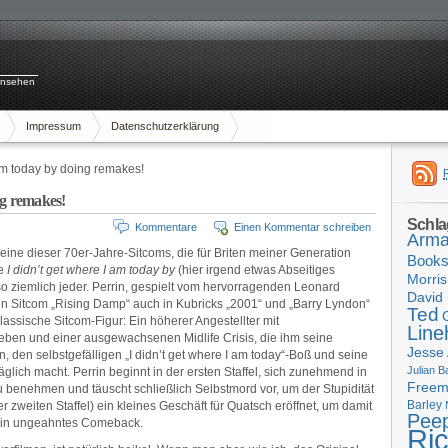
rnsehen
Impressum
Datenschutzerklärung
 am today by doing remakes!
ng remakes!
Schla
Kommentare
Einen Kommentar schreiben
Arma
 eine dieser 70er-Jahre-Sitcoms, die für Briten meiner Generation
Book
se
I didn’t get where I am today by
(hier irgend etwas Abseitiges
Morris
o ziemlich jeder. Perrin, gespielt vom hervorragenden Leonard
David 
len Sitcom „Rising Damp“ auch in Kubricks „2001“ und „Barry Lyndon“
Ted
lassische Sitcom-Figur: Ein höherer Angestellter mit
Line
eben und einer ausgewachsenen Midlife Crisis, die ihm seine
Jesse
rin, den selbstgefälligen „I didn’t get where I am today“-Boß und seine
Julian B
glich macht. Perrin beginnt in der ersten Staffel, sich zunehmend in
Free
 benehmen und täuscht schließlich Selbstmord vor, um der Stupidität
Barley
r zweiten Staffel) ein kleines Geschäft für Quatsch eröffnet, um damit
Pee
h ein ungeahntes Comeback.
Ri