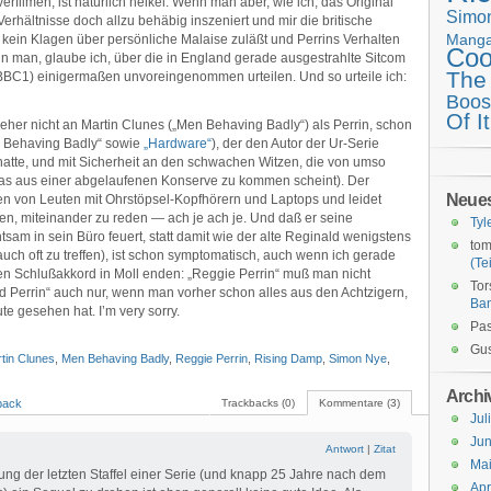
erfilmen, ist natürlich heikel. Wenn man aber, wie ich, das Original
Simo
erhältnisse doch allzu behäbig inszeniert und mir die britische
Mang
e kein Klagen über persönliche Malaise zuläßt und Perrins Verhalten
Coo
man, glaube ich, über die in England gerade ausgestrahlte Sitcom
The
 BBC1) einigermaßen unvoreingenommen urteilen. Und so urteile ich:
Boos
Of It
 eher nicht an Martin Clunes („Men Behaving Badly“) als Perrin, schon
n Behaving Badly“ sowie
„Hardware“
), der den Autor der Ur-Serie
hatte, und mit Sicherheit an den schwachen Witzen, die von umso
das aus einer abgelaufenen Konserve zu kommen scheint). Der
Neue
en von Leuten mit Ohrstöpsel-Kopfhörern und Laptops und leidet
en, miteinander zu reden — ach je ach je. Und daß er seine
Tyl
am in sein Büro feuert, statt damit wie der alte Reginald wenigstens
tom
uch oft zu treffen), ist schon symptomatisch, auch wenn ich gerade
(Tei
nen Schlußakkord in Moll enden: „Reggie Perrin“ muß man nicht
Tor
d Perrin“ auch nur, wenn man vorher schon alles aus den Achtzigern,
Ba
 gesehen hat. I’m very sorry.
Pas
Gus
tin Clunes
,
Men Behaving Badly
,
Reggie Perrin
,
Rising Damp
,
Simon Nye
,
Archi
back
Trackbacks (0)
Kommentare (3)
Jul
Jun
Antwort
|
Zitat
Ma
ung der letzten Staffel einer Serie (und knapp 25 Jahre nach dem
Apr