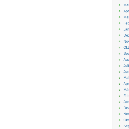
Mai
Apr
Mär
Feb
Jan
De
No
Okt
Se
Aug
Jul
Jun
Ma
Apr
Mä
Feb
Jan
De
No
Okt
Se