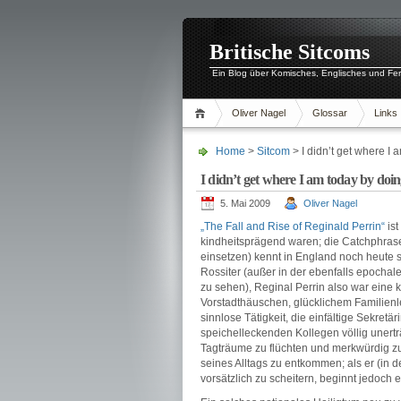
Britische Sitcoms
Ein Blog über Komisches, Englisches und Fe
Oliver Nagel
Glossar
Links
Home
>
Sitcom
> I didn’t get where I
I didn’t get where I am today by doi
5. Mai 2009
Oliver Nagel
„The Fall and Rise of Reginald Perrin“
ist
kindheitsprägend waren; die Catchphra
einsetzen) kennt in England noch heute s
Rossiter (außer in der ebenfalls epocha
zu sehen), Reginal Perrin also war eine k
Vorstadthäuschen, glücklichem Familienl
sinnlose Tätigkeit, die einfältige Sekretä
speichelleckenden Kollegen völlig unerträ
Tagträume zu flüchten und merkwürdig zu
seines Alltags zu entkommen; als er (in de
vorsätzlich zu scheitern, beginnt jedoc