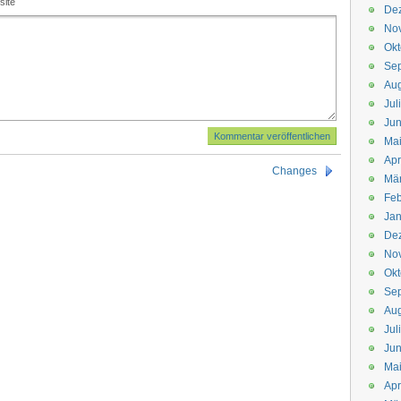
site
De
No
Okt
Se
Aug
Jul
Jun
Ma
Apr
Changes
Mä
Feb
Jan
De
No
Okt
Se
Aug
Jul
Jun
Ma
Apr