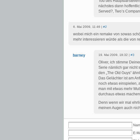
Tod des Hauptdarstellers
nächstes dann hoffentlic
Served?, Two’s Company
6. Mai 2009, 11:46 |
#2
wobei mich ein remake von sowas schön 
mehr interessieren würde als die von r
barney
19. Mai 2009, 18:32 |
#3
Oliver, ich stimme Deine
Serie nämlich gar nicht 
den „The Old Guys“ ähnl
Das Gelächter ist am An
noch etwas einspielen, 
man mit etwas mehr Mut (
durchaus etwas machen
Denn wenn wir mal ehrlic
meinen Augen auch nich
Name
E-Ma