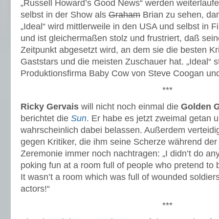
„Russell Howard’s Good News“ werden weiterlaufe
selbst in der Show als
Graham
Brian zu sehen, da
„Ideal“ wird mittlerweile in den USA und selbst in 
und ist gleichermaßen stolz und frustriert, daß se
Zeitpunkt abgesetzt wird, an dem sie die besten Krit
Gaststars und die meisten Zuschauer hat. „Ideal“ 
Produktionsfirma Baby Cow von Steve Coogan un
***
Ricky Gervais
will nicht noch einmal die
Golden 
berichtet die
Sun
. Er habe es jetzt zweimal getan 
wahrscheinlich dabei belassen. Außerdem verteidig
gegen Kritiker, die ihm seine Scherze während der
Zeremonie immer noch nachtragen: „I didn’t do any
poking fun at a room full of people who pretend to
It wasn’t a room which was full of wounded soldie
actors!“
***