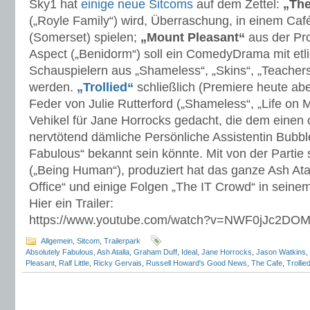
Sky1 hat
einige neue Sitcoms
auf dem Zettel:
„The
(„Royle Family“) wird, Überraschung, in einem Ca
(Somerset) spielen;
„Mount Pleasant“
aus der Pr
Aspect („Benidorm“) soll ein ComedyDrama mit et
Schauspielern aus „Shameless“, „Skins“, „Teache
werden.
„Trollied“
schließlich (Premiere heute ab
Feder von Julie Rutterford („Shameless“, „Life on Ma
Vehikel für Jane Horrocks gedacht, die dem einen
nervtötend dämliche Persönliche Assistentin Bubbl
Fabulous“ bekannt sein könnte. Mit von der Partie
(„Being Human“), produziert hat das ganze Ash Ata
Office“ und einige Folgen „The IT Crowd“ in seine
Hier ein Trailer:
https://www.youtube.com/watch?v=NWF0jJc2DO
Allgemein
,
Sitcom
,
Trailerpark
Absolutely Fabulous
,
Ash Atalla
,
Graham Duff
,
Ideal
,
Jane Horrocks
,
Jason Watkins
,
Pleasant
,
Ralf Little
,
Ricky Gervais
,
Russell Howard's Good News
,
The Cafe
,
Trollie