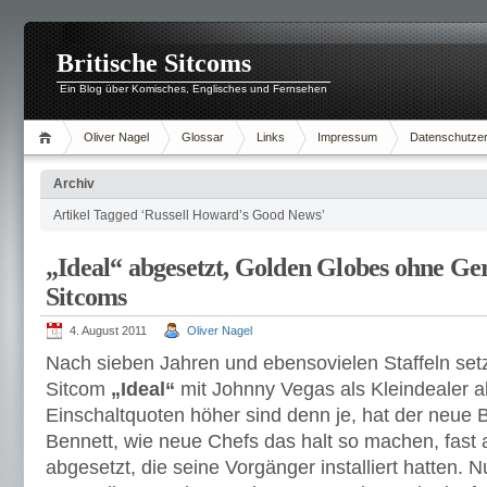
Britische Sitcoms
Ein Blog über Komisches, Englisches und Fernsehen
Oliver Nagel
Glossar
Links
Impressum
Datenschutzer
Archiv
Artikel Tagged ‘Russell Howard’s Good News’
„Ideal“ abgesetzt, Golden Globes ohne Ger
Sitcoms
4. August 2011
Oliver Nagel
Nach sieben Jahren und ebensovielen Staffeln setz
Sitcom
„Ideal“
mit Johnny Vegas als Kleindealer a
Einschaltquoten höher sind denn je, hat der neue 
Bennett, wie neue Chefs das halt so machen, fast
abgesetzt, die seine Vorgänger installiert hatten. 