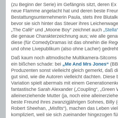
(zu Beginn der Serie) im Gefängnis sitzt, deren Ex 
neue Flamme angelacht hat und deren beste Freu
Bestattungsunternehmerin Paula, stets ihre Bluta
bevor sie sich hinter das Steuer ihres Leichenwag
„The Café“ und „Moone Boy“ zeichnet auch
„Stella
die genaue Charakterzeichnung aus; wie alle gena
diese (für ComedyDramas ist das ohnehin die Rege
und ohne Livepublikum (also ohne Lacher) gedreht
Daß kaum noch altmodische Multikamera-Sitcoms g
ein bißchen schade: bei
„Me And Mrs Jones“
(BBC
Produzenten sonst vielleicht gleich gemerkt, daß d
gut sind, wie die Autoren vielleicht dachten. Diese 
Variation spielt abermals mit einem Generationenkon
fantastische Sarah Alexander („Coupling“, „Green 
alleinerziehende Mutter (ja, noch eine alleinerzieh
beste Freund ihres zwanzigjährigen Sohnes, Billy (
Robert Sheehan, „Misfits“), machen das Leben vie
kompliziert, weil sie sich zueinander hingezogen fü