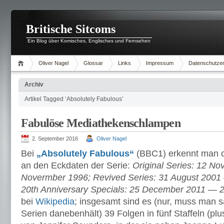
Britische Sitcoms
Ein Blog über Komisches, Englisches und Fernsehen
Oliver Nagel
Glossar
Links
Impressum
Datenschutzer
Archiv
Artikel Tagged ‘Absolutely Fabulous’
Fabulöse Mediathekenschlampen
2. September 2016
Oliver Nagel
Bei
„Absolutely Fabulous“
(BBC1) erkennt man d
an den Eckdaten der Serie:
Original Series: 12 N
Novermber 1996; Revived Series: 31 August 200
20th Anniversary Specials: 25 December 2011 — 2
bei
Wikipedia
; insgesamt sind es (nur, muss man
Serien danebenhält) 39 Folgen in fünf Staffeln (plu