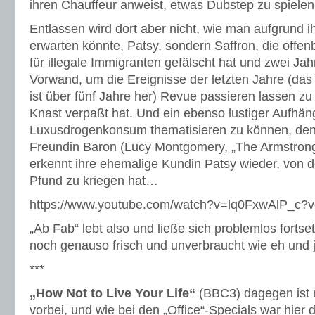
ihren Chauffeur anweist, etwas Dubstep zu spielen
Entlassen wird dort aber nicht, wie man aufgrund ih
erwarten könnte, Patsy, sondern Saffron, die offe
für illegale Immigranten gefälscht hat und zwei Jah
Vorwand, um die Ereignisse der letzten Jahre (das 
ist über fünf Jahre her) Revue passieren lassen zu
Knast verpaßt hat. Und ein ebenso lustiger Aufhän
Luxusdrogenkonsum thematisieren zu können, denn
Freundin Baron (Lucy Montgomery, „The Armstrong
erkennt ihre ehemalige Kundin Patsy wieder, von d
Pfund zu kriegen hat…
https://www.youtube.com/watch?v=lq0FxwAlP_c?
„Ab Fab“ lebt also und ließe sich problemlos fortse
noch genauso frisch und unverbraucht wie eh und 
***
„How Not to Live Your Life“
(BBC3) dagegen ist n
vorbei, und wie bei den „Office“-Specials war hier