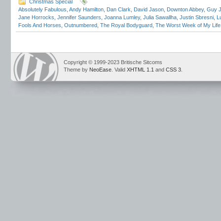
Christmas Special
Absolutely Fabulous
,
Andy Hamilton
,
Dan Clark
,
David Jason
,
Downton Abbey
,
Guy J
Jane Horrocks
,
Jennifer Saunders
,
Joanna Lumley
,
Julia Sawallha
,
Justin Sbresni
,
L
Fools And Horses
,
Outnumbered
,
The Royal Bodyguard
,
The Worst Week of My Life
Copyright © 1999-2023 Britische Sitcoms
Theme by
NeoEase
. Valid
XHTML 1.1
and
CSS 3
.