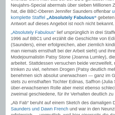
Neujahrs-Special abermals über sieben Millionen 
hat, die BBC-Oberen Jennifer Saunders offenbar
u
komplette Staffel
„Absolutely Fabulous“
gebeten.
Antwort auf dieses Angebot ist noch nicht bekannt.
„Absolutely Fabulous“
lief ursprünglich in drei Sta
1996 auf BBC1 und erzählt die Geschichte von E
(Saunders), einer erfolgreichen, aber ziemlich kin
man niemals ernsthaft bei der Arbeit sieht) und ihr
Modejournalistin Patsy Stone (Joanna Lumley), die 
arbeitet. Stattdessen versuchen beide verzweifelt, 
trinken zu viel, nehmen Drogen (Patsy deutlich me
benehmen sich absolut unerwachsen — ganz im Ge
stets zu ernsthaften Tochter Edinas, Saffron (Julia 
über-erwachsenen Rolle aber meist ebenso schlec
zweimal geschiedene, für ihr Verhalten deutlich zu 
„Ab Fab“ beruht auf einem Sketch des damaligen 
Saunders und Dawn French
und war in den Neunzi