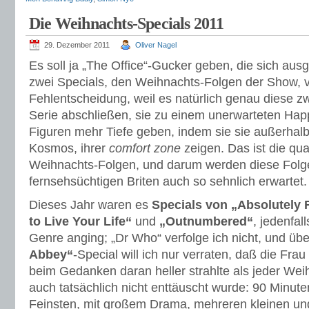
Die Weihnachts-Specials 2011
29. Dezember 2011
Oliver Nagel
Es soll ja „The Office“-Gucker geben, die sich aus
zwei Specials, den Weihnachts-Folgen der Show, v
Fehlentscheidung, weil es natürlich genau diese zw
Serie abschließen, sie zu einem unerwarteten Ha
Figuren mehr Tiefe geben, indem sie sie außerhal
Kosmos, ihrer
comfort zone
zeigen. Das ist die qu
Weihnachts-Folgen, und darum werden diese Folg
fernsehsüchtigen Briten auch so sehnlich erwartet.
Dieses Jahr waren es
Specials von „Absolutely
to Live Your Life“
und
„Outnumbered“
, jedenfa
Genre anging; „Dr Who“ verfolge ich nicht, und üb
Abbey“
-Special will ich nur verraten, daß die Fr
beim Gedanken daran heller strahlte als jeder W
auch tatsächlich nicht enttäuscht wurde: 90 Minut
Feinsten, mit großem Drama, mehreren kleinen u