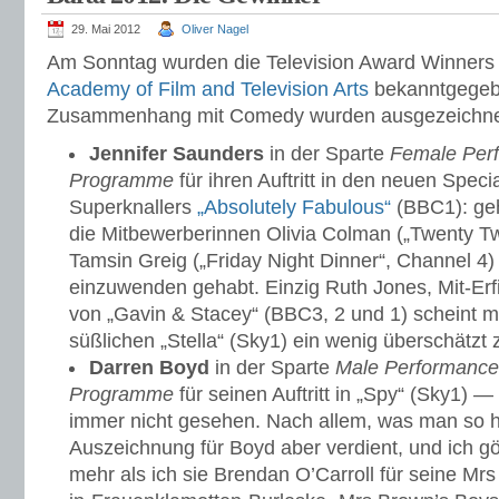
29. Mai 2012
Oliver Nagel
Am Sonntag wurden die Television Award Winners
Academy of Film and Television Arts
bekanntgegeb
Zusammenhang mit Comedy wurden ausgezeichne
Jennifer Saunders
in der Sparte
Female Per
Programme
für ihren Auftritt in den neuen Spec
Superknallers
„Absolutely Fabulous“
(BBC1): geh
die Mitbewerberinnen Olivia Colman („Twenty T
Tamsin Greig („Friday Night Dinner“, Channel 4)
einzuwenden gehabt. Einzig Ruth Jones, Mit-Erfi
von „Gavin & Stacey“ (BBC3, 2 und 1) scheint m
süßlichen „Stella“ (Sky1) ein wenig überschätzt 
Darren Boyd
in der Sparte
Male Performance
Programme
für seinen Auftritt in „Spy“ (Sky1) —
immer nicht gesehen. Nach allem, was man so h
Auszeichnung für Boyd aber verdient, und ich gö
mehr als ich sie Brendan O’Carroll für seine Mr