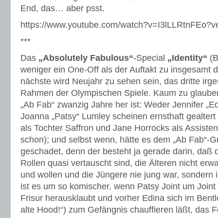
End, das… aber psst.
https://www.youtube.com/watch?v=I3lLLRtnFEo?
***
Das
„Absolutely Fabulous“
-Special
„Identity“
(B
weniger ein One-Off als der Auftakt zu insgesamt d
nächste wird Neujahr zu sehen sein, das dritte irg
Rahmen der Olympischen Spiele. Kaum zu glauben,
„Ab Fab“ zwanzig Jahre her ist: Weder Jennifer „
Joanna „Patsy“ Lumley scheinen ernsthaft gealtert 
als Tochter Saffron und Jane Horrocks als Assiste
schon); und selbst wenn, hätte es dem „Ab Fab“-
geschadet, denn der besteht ja gerade darin, daß d
Rollen quasi vertauscht sind, die Älteren nicht e
und wollen und die Jüngere nie jung war, sondern
ist es um so komischer, wenn Patsy Joint um Joint 
Frisur herausklaubt und vorher Edina sich im Bentl
alte Hood!“) zum Gefängnis chauffieren läßt, das F