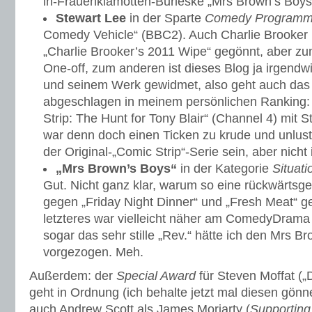
in-Frauenklamotten-Burleske „Mrs Brown’s Boys
Stewart Lee
in der Sparte
Comedy Program
Comedy Vehicle“ (BBC2). Auch Charlie Brooker h
„Charlie Brooker’s 2011 Wipe“ gegönnt, aber zu
One-off, zum anderen ist dieses Blog ja irgend
und seinem Werk gewidmet, also geht auch das 
abgeschlagen in meinem persönlichen Ranking:
Strip: The Hunt for Tony Blair“ (Channel 4) mit
war denn doch einen Ticken zu krude und unlust
der Original-„Comic Strip“-Serie sein, aber nicht
„Mrs Brown’s Boys“
in der Kategorie
Situat
Gut. Nicht ganz klar, warum so eine rückwärts
gegen „Friday Night Dinner“ und „Fresh Meat“ g
letzteres war vielleicht näher am ComedyDrama 
sogar das sehr stille „Rev.“ hätte ich den Mrs 
vorgezogen. Meh.
Außerdem: der
Special Award
für Steven Moffat („
geht in Ordnung (ich behalte jetzt mal diesen gönne
auch Andrew Scott als James Moriarty (
Supporting