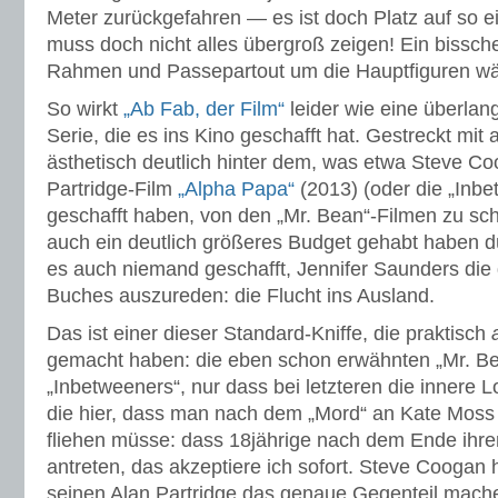
Meter zurückgefahren — es ist doch Platz auf so 
muss doch nicht alles übergroß zeigen! Ein bissche
Rahmen und Passepartout um die Hauptfiguren w
So wirkt
„Ab Fab, der Film“
leider wie eine überla
Serie, die es ins Kino geschafft hat. Gestreckt mit 
ästhetisch deutlich hinter dem, was etwa Steve C
Partridge-Film
„Alpha Papa“
(2013) (oder die „Inb
geschafft haben, von den „Mr. Bean“-Filmen zu sch
auch ein deutlich größeres Budget gehabt haben dü
es auch niemand geschafft, Jennifer Saunders di
Buches auszureden: die Flucht ins Ausland.
Das ist einer dieser Standard-Kniffe, die praktisch
gemacht haben: die eben schon erwähnten „Mr. Be
„Inbetweeners“, nur dass bei letzteren die innere 
die hier, dass man nach dem „Mord“ an Kate Moss
fliehen müsse: dass 18jährige nach dem Ende ihrer
antreten, das akzeptiere ich sofort. Steve Coogan 
seinen Alan Partridge das genaue Gegenteil mache