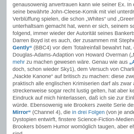
genausowenig anvertrauen kann wie seiner Ex. In 
seine bewährte John-Cleese-Komik mit viel unterd
Verblüffung spielen, die schon „Whites“ und „Gree
unterhaltsam gemacht hat, wenn er sich, seinem 
folgend, immer wieder der Autorität seines Banker
Darren Boyd ist es auch, der zusammen mit Ste
Gently“
(BBC4) vor dem Totalreinfall bewahrt hat,
Douglas-Adams-Adaption von Howard Overman („Mi
mehr
zu machen gewesen wäre. Genau wie aus
„
doch, schon wieder Sky1), dem Versuch von Charlie
„Nackte Kanone“ auf britisch zu machen: diese zwei
praktisch alle englischen Krimiserien darf als zwar
streckenweise sogar recht lustig gelten, hat aber 
Eindruck auf mich hinterlassen, daß ich sie zur Eink
würde. Ebensowenig wie Brookers zweite Serie de
Mirror“
(Channel 4), die
in
drei
Folgen
(von je and
Dystopien entwirft, finstere Science-Fiction-Medienk
Brookers bösem Humor womöglich taugen, aber ehe
sind.