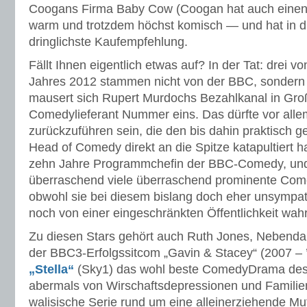
Coogans Firma Baby Cow (Coogan hat auch einen Gas
warm und trotzdem höchst komisch — und hat in d
dringlichste Kaufempfehlung.
Fällt Ihnen eigentlich etwas auf? In der Tat: drei v
Jahres 2012 stammen nicht von der BBC, sondern 
mausert sich Rupert Murdochs Bezahlkanal in Gro
Comedylieferant Nummer eins. Das dürfte vor all
zurückzuführen sein, die den bis dahin praktisch g
Head of Comedy direkt an die Spitze katapultiert 
zehn Jahre Programmchefin der BBC-Comedy, und s
überraschend viele überraschend prominente Co
obwohl sie bei diesem bislang doch eher unsympa
noch von einer eingeschränkten Öffentlichkeit w
Zu diesen Stars gehört auch Ruth Jones, Nebendar
der BBC3-Erfolgssitcom „Gavin & Stacey“ (2007 – ’
„Stella“
(Sky1) das wohl beste ComedyDrama des J
abermals von Wirschaftsdepressionen und Familie
walisische Serie rund um eine alleinerziehende Mu