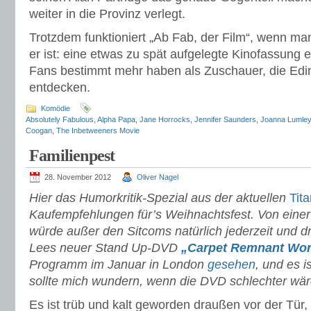
weiter in die Provinz verlegt.
Trotzdem funktioniert „Ab Fab, der Film“, wenn ma
er ist: eine etwas zu spät aufgelegte Kinofassung 
Fans bestimmt mehr haben als Zuschauer, die Edi
entdecken.
Komödie
Absolutely Fabulous
,
Alpha Papa
,
Jane Horrocks
,
Jennifer Saunders
,
Joanna Lumley
Coogan
,
The Inbetweeners Movie
Familienpest
28. November 2012
Oliver Nagel
Hier das Humorkritik-Spezial aus der aktuellen
Tita
Kaufempfehlungen für’s Weihnachtsfest. Von eine
würde außer den Sitcoms natürlich jederzeit und dr
Lees neuer Stand Up-DVD
„Carpet Remnant Wor
Programm im Januar in London
gesehen
, und es i
sollte mich wundern, wenn die DVD schlechter wär
Es ist trüb und kalt geworden draußen vor der Tür, 