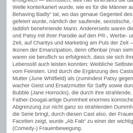
erfolgreich — vermutlich, weil hier einerseits die da
Welle konterkariert wurde, wie es für die Männer
Behaving Badly“ tat, wo das genaue Gegenteil de
gefeiert wurde, nämlich der saufende, sexistische,
laddish
benehmende Mann. Andererseits waren die
und Patsy mit ihrer Parodie auf den PR-, Werbe- 
Zeit, auf Charitys und Marketing am Puls der Zeit
Ikonen der Emanzipation, denn offenbar (man sieht e
waren sie beruflich so erfolgreich, dass sie sich ih
Lebensstil auch leisten konnten: Weibliche Selbst
vom Feinsten. Und durch die Ergänzung des Casts
Mutter (June Whitfield) als (zumindest Patsy gegen
wacher Geist und Ersatzmutter für Saffy sowie dur
Bubble (Jane Horrocks), die durch ihre strahlend
Father-Dougal-artige Dummheit enormes komische
Abgrenzung zur nicht ganz so strahlenden Dummhe
die Serie bringt, durch diesen Cast also, der Frau
Facetten zeigt, wurde „Ab Fab“ zu einer der wichti
(Comedy-) Frauenbewegung.