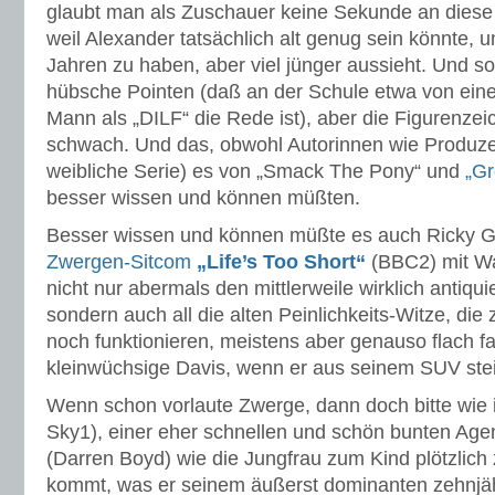
glaubt man als Zuschauer keine Sekunde an diese 
weil Alexander tatsächlich alt genug sein könnte,
Jahren zu haben, aber viel jünger aussieht. Und so
hübsche Pointen (daß an der Schule etwa von ein
Mann als „DILF“ die Rede ist), aber die Figurenzei
schwach. Und das, obwohl Autorinnen wie Produzen
weibliche Serie) es von „Smack The Pony“ und
„Gr
besser wissen und können müßten.
Besser wissen und können müßte es auch Ricky G
Zwergen-Sitcom
„Life’s Too Short“
(BBC2) mit W
nicht nur abermals den mittlerweile wirklich antiqu
sondern auch all die alten Peinlichkeits-Witze, die
noch funktionieren, meistens aber genauso flach fa
kleinwüchsige Davis, wenn er aus seinem SUV stei
Wenn schon vorlaute Zwerge, dann doch bitte wie
Sky1), einer eher schnellen und schön bunten Agen
(Darren Boyd) wie die Jungfrau zum Kind plötzlich
kommt, was er seinem äußerst dominanten zehnjä