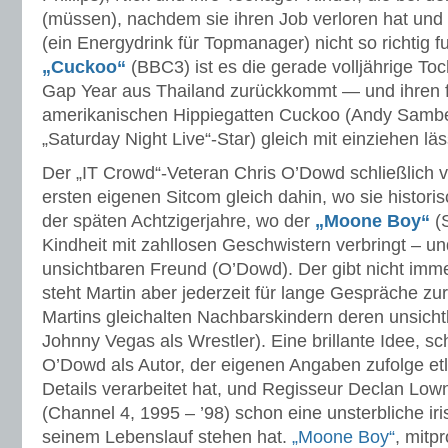
(müssen), nachdem sie ihren Job verloren hat und
(ein Energydrink für Topmanager) nicht so richtig fu
„Cuckoo“
(BBC3) ist es die gerade volljährige Toc
Gap Year aus Thailand zurückkommt — und ihren f
amerikanischen Hippiegatten Cuckoo (Andy Sambe
„Saturday Night Live“-Star) gleich mit einziehen läs
Der „IT Crowd“-Veteran Chris O’Dowd schließlich ve
ersten eigenen Sitcom gleich dahin, wo sie historisch
der späten Achtzigerjahre, wo der
„Moone Boy“
(S
Kindheit mit zahllosen Geschwistern verbringt – u
unsichtbaren Freund (O’Dowd). Der gibt nicht imm
steht Martin aber jederzeit für lange Gespräche zu
Martins gleichalten Nachbarskindern deren unsicht
Johnny Vegas als Wrestler). Eine brillante Idee, 
O’Dowd als Autor, der eigenen Angaben zufolge et
Details verarbeitet hat, und Regisseur Declan Lown
(Channel 4, 1995 – ’98) schon eine unsterbliche iri
seinem Lebenslauf stehen hat.
„Moone Boy“
, mitp