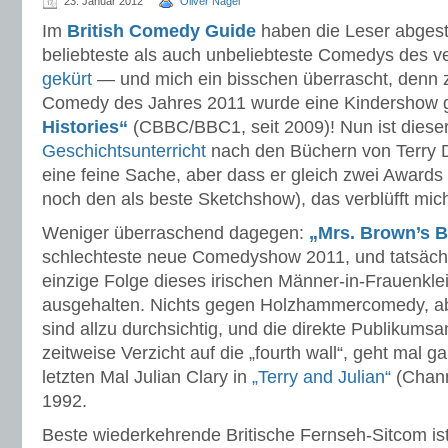
23. Januar 2012
Oliver Nagel
Im
British Comedy Guide
haben die Leser abges
beliebteste als auch unbeliebteste Comedys des 
gekürt
— und mich ein bisschen überrascht, denn z
Comedy des Jahres 2011 wurde eine Kindershow 
Histories“
(CBBC/BBC1, seit 2009)! Nun ist diese
Geschichtsunterricht
nach den Büchern von Terry D
eine feine Sache, aber dass er gleich zwei Awards
noch den als beste Sketchshow), das verblüfft mic
Weniger überraschend dagegen:
„Mrs. Brown’s 
schlechteste neue Comedyshow 2011, und tatsächl
einzige Folge dieses irischen Männer-in-Frauenkl
ausgehalten. Nichts gegen Holzhammercomedy, a
sind allzu durchsichtig, und die direkte Publikums
zeitweise Verzicht auf die „fourth wall“, geht mal g
letzten Mal Julian Clary in
„Terry and Julian“
(Chann
1992.
Beste wiederkehrende Britische Fernseh-Sitcom is