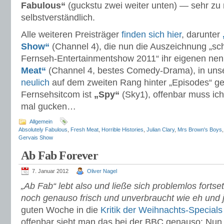
Fabulous“
(guckstu zwei weiter unten) — sehr zu 
selbstverständlich.
Alle weiteren Preisträger
finden sich hier
, darunter
Show“
(Channel 4), die nun die Auszeichnung „sch
Fernseh-Entertainmentshow 2011“ ihr eigenen nen
Meat“
(Channel 4, bestes Comedy-Drama), in uns
neulich
auf dem zweiten Rang hinter „Episodes“ ge
Fernsehsitcom ist
„Spy“
(Sky1), offenbar muss ich
mal gucken…
Allgemein
Absolutely Fabulous
,
Fresh Meat
,
Horrible Histories
,
Julian Clary
,
Mrs Brown's Boys
Gervais Show
Ab Fab Forever
7. Januar 2012
Oliver Nagel
„Ab Fab“ lebt also und ließe sich problemlos fortse
noch genauso frisch und unverbraucht wie eh und 
guten Woche in die
Kritik der Weihnachts-Specials
offenbar sieht man das bei der BBC genauso: Nu