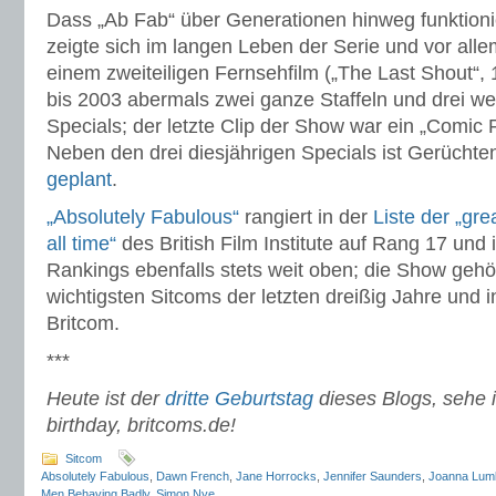
Dass „Ab Fab“ über Generationen hinweg funktionie
zeigte sich im langen Leben der Serie und vor all
einem zweiteiligen Fernsehfilm („The Last Shout“, 
bis 2003 abermals zwei ganze Staffeln und drei we
Specials; der letzte Clip der Show war ein „Comic 
Neben den drei diesjährigen Specials ist Gerüchte
geplant
.
„Absolutely Fabulous“
rangiert in der
Liste der „gre
all time“
des British Film Institute auf Rang 17 und 
Rankings ebenfalls stets weit oben; die Show gehör
wichtigsten Sitcoms der letzten dreißig Jahre und 
Britcom.
***
Heute ist der
dritte Geburtstag
dieses Blogs, sehe i
birthday, britcoms.de!
Sitcom
Absolutely Fabulous
,
Dawn French
,
Jane Horrocks
,
Jennifer Saunders
,
Joanna Lum
Men Behaving Badly
,
Simon Nye