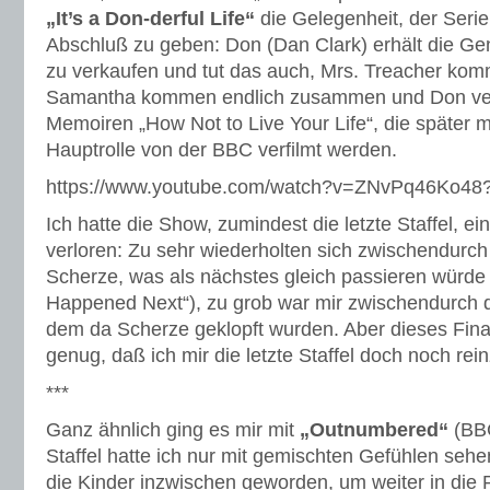
„It’s a Don-derful Life“
die Gelegenheit, der Serie
Abschluß zu geben: Don (Dan Clark) erhält die G
zu verkaufen und tut das auch, Mrs. Treacher kom
Samantha kommen endlich zusammen und Don verö
Memoiren „How Not to Live Your Life“, die später 
Hauptrolle von der BBC verfilmt werden.
https://www.youtube.com/watch?v=ZNvPq46Ko48
Ich hatte die Show, zumindest die letzte Staffel, 
verloren: Zu sehr wiederholten sich zwischendurch 
Scherze, was als nächstes gleich passieren würde 
Happened Next“), zu grob war mir zwischendurch 
dem da Scherze geklopft wurden. Aber dieses Fin
genug, daß ich mir die letzte Staffel doch noch rei
***
Ganz ähnlich ging es mir mit
„Outnumbered“
(BBC
Staffel hatte ich nur mit gemischten Gefühlen seh
die Kinder inzwischen geworden, um weiter in die 