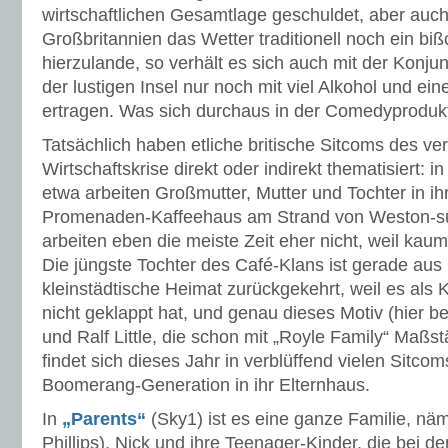
wirtschaftlichen Gesamtlage geschuldet, aber auch
Großbritannien das Wetter traditionell noch ein biß
hierzulande, so verhält es sich auch mit der Konjun
der lustigen Insel nur noch mit viel Alkohol und ein
ertragen. Was sich durchaus in der Comedyprodukt
Tatsächlich haben etliche britische Sitcoms des v
Wirtschaftskrise direkt oder indirekt thematisiert: i
etwa arbeiten Großmutter, Mutter und Tochter in ih
Promenaden-Kaffeehaus am Strand von Weston-s
arbeiten eben die meiste Zeit eher nicht, weil k
Die jüngste Tochter des Café-Klans ist gerade aus 
kleinstädtische Heimat zurückgekehrt, weil es als
nicht geklappt hat, und genau dieses Motiv (hier b
und Ralf Little, die schon mit „Royle Family“ Maßs
findet sich dieses Jahr in verblüffend vielen Sitco
Boomerang-Generation in ihr Elternhaus.
In
„Parents“
(Sky1) ist es eine ganze Familie, näm
Phillips), Nick und ihre Teenager-Kinder, die bei d