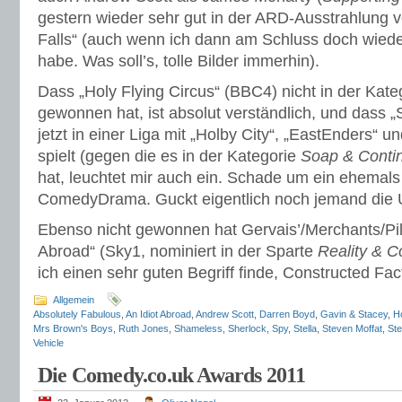
gestern wieder sehr gut in der ARD-Ausstrahlung
Falls“ (auch wenn ich dann am Schluss doch wied
habe. Was soll’s, tolle Bilder immerhin).
Dass „Holy Flying Circus“ (BBC4) nicht in der Kat
gewonnen hat, ist absolut verständlich, und dass 
jetzt in einer Liga mit „Holby City“, „EastEnders“ u
spielt (gegen die es in der Kategorie
Soap & Conti
hat, leuchtet mir auch ein. Schade um ein ehemal
ComedyDrama. Guckt eigentlich noch jemand die 
Ebenso nicht gewonnen hat Gervais’/Merchants/Pilk
Abroad“ (Sky1, nominiert in der Sparte
Reality & C
ich einen sehr guten Begriff finde, Constructed Fact
Allgemein
Absolutely Fabulous
,
An Idiot Abroad
,
Andrew Scott
,
Darren Boyd
,
Gavin & Stacey
,
Ho
Mrs Brown's Boys
,
Ruth Jones
,
Shameless
,
Sherlock
,
Spy
,
Stella
,
Steven Moffat
,
Ste
Vehicle
Die Comedy.co.uk Awards 2011