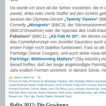
Da würde ich doch all die Serien vorziehen, die in
zweite, dritte oder vierte Staffel auf den Schirm ge
Season der Olympia-Sitcom
„Twenty Twelve“
(BB
Comedy
„Mongrels“
(BBC3), der Sitcomautorens
(BBC2/Showtime) oder die Specials des Uralt-Klas
Fabulous“
(BBC1),
„Ab Fab At 20“
, die dieses J
das Comedykonzept von Jennifer Saunders auch z
ersten Folge noch tadellos funktioniert. Fast so alt 
Partridge (Steve Coogan), und auch seine neue Mi
Partridge: Midmorning Matters“
(Sky Atlantic) m
darauf hoffen, daß der lange angekündigte Partrid
Jahr endlich Formen annimmt. In diesem Sinne: H
Sitcom
,
Stand Up
A Touch of Cloth
,
Ab Fab At 20
,
Absolutely Fabulous
,
Alan Partridge: Midmorning Matt
Carpet Remnant World
,
Charlie Brooker
,
Chris O'Dowd
,
Craig Cash
,
Cuckoo
,
Darren
Howard Overman
,
Johnny Vegas
,
Life's Too Short
,
Lucy Lumsden
,
Me And Mrs Jon
Ralf Little
,
Ricky Gervais
,
Robert Sheehan
,
Ruth Jones
,
Sarah Alexander
,
Spy
,
Stella
Stewart Lee
,
The Cafe
,
Twenty Twelve
,
Warwick Davis
Bafta 2012: Die Gewinner