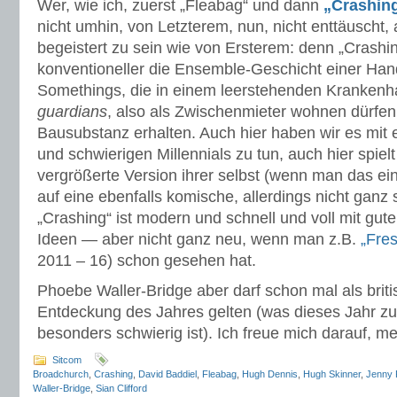
Wer, wie ich, zuerst „Fleabag“ und dann
„Crashin
nicht umhin, von Letzterem, nun, nicht enttäuscht, 
begeistert zu sein wie von Ersterem: denn „Crashin
konventioneller die Ensemble-Geschicht einer Hand
Somethings, die in einem leerstehenden Krankenh
guardians
, also als Zwischenmieter wohnen dürfen,
Bausubstanz erhalten. Auch hier haben wir es mit e
und schwierigen Millennials zu tun, auch hier spiel
vergrößerte Version ihrer selbst (wenn man das ein
auf eine ebenfalls komische, allerdings nicht ganz 
„Crashing“ ist modern und schnell und voll mit gu
Ideen — aber nicht ganz neu, wenn man z.B.
„Fre
2011 – 16) schon gesehen hat.
Phoebe Waller-Bridge aber darf schon mal als bri
Entdeckung des Jahres gelten (was dieses Jahr z
besonders schwierig ist). Ich freue mich darauf, me
Sitcom
Broadchurch
,
Crashing
,
David Baddiel
,
Fleabag
,
Hugh Dennis
,
Hugh Skinner
,
Jenny 
Waller-Bridge
,
Sian Clifford