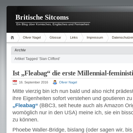
Britische Sitcoms
Ein Blog über Komisches, Englisches und Fernsehen
Oliver Nagel
Glossar
Links
Impressum
Datenschutzer
Archiv
Artikel Tagged ‘Sian Clifford’
Ist „Fleabag“ die erste Millennial-feminis
16. September 2016
Oliver Nagel
Mitte vierzig bin ich nun bald und also nicht prädest
ihre Eigenheiten sofort verstehen und goutieren zu
„Fleabag“
(BBC3, seit heute auch als Amazon Origi
womöglich nur in den USA) meine ich, sie ein bis
zu können.
Phoebe Waller-Bridge, bislang (oder sagen wir, bis