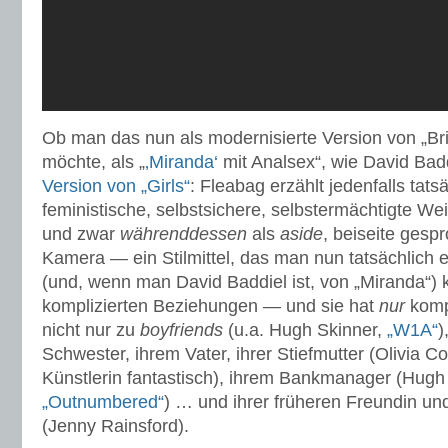
Ob man das nun als modernisierte Version von „Br
möchte, als „
‚Miranda‘
mit Analsex“, wie David Bad
Version von „Girls“
: Fleabag erzählt jedenfalls tats
feministische, selbstsichere, selbstermächtigte Wei
und zwar
währenddessen
als
aside
, beiseite gespr
Kamera — ein Stilmittel, das man nun tatsächlich
(und, wenn man David Baddiel ist, von „Miranda“) 
komplizierten Beziehungen — und sie hat
nur
komp
nicht nur zu
boyfriends
(u.a. Hugh Skinner,
„W1A“
)
Schwester, ihrem Vater, ihrer Stiefmutter (Olivia C
Künstlerin fantastisch), ihrem Bankmanager (Hugh
„Outnumbered“
) … und ihrer früheren Freundin un
(Jenny Rainsford).