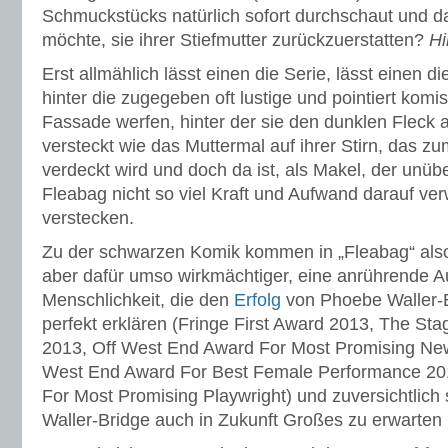
Schmuckstücks natürlich sofort durchschaut und d
möchte, sie ihrer Stiefmutter zurückzuerstatten?
Hi
Erst allmählich lässt einen die Serie, lässt einen di
hinter die zugegeben oft lustige und pointiert komi
Fassade werfen, hinter der sie den dunklen Fleck a
versteckt wie das Muttermal auf ihrer Stirn, das zu
verdeckt wird und doch da ist, als Makel, der unü
Fleabag nicht so viel Kraft und Aufwand darauf ve
verstecken.
Zu der schwarzen Komik kommen in „Fleabag“ also,
aber dafür umso wirkmächtiger, eine anrührende Au
Menschlichkeit, die den
Erfolg
von Phoebe Waller-B
perfekt erklären (Fringe First Award 2013, The St
2013, Off West End Award For Most Promising New
West End Award For Best Female Performance 2013
For Most Promising Playwright) und zuversichtlich
Waller-Bridge auch in Zukunft Großes zu erwarten i