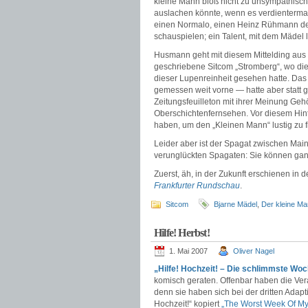
kleine Mann bloß nicht zu unsympathisch
auslachen könnte, wenn es verdientermaßen
einen Normalo, einen Heinz Rühmann de
schauspielen; ein Talent, mit dem Mädel l
Husmann geht mit diesem Mittelding aus 
geschriebene Sitcom „Stromberg“, wo die 
dieser Lupenreinheit gesehen hatte. Da
gemessen weit vorne — hatte aber statt g
Zeitungsfeuilleton mit ihrer Meinung Geh
Oberschichtenfernsehen. Vor diesem Hint
haben, um den „Kleinen Mann“ lustig zu fi
Leider aber ist der Spagat zwischen Mai
verunglückten Spagaten: Sie können ga
Zuerst, äh, in der Zukunft erschienen in 
Frankfurter Rundschau
.
Sitcom
Bjarne Mädel
,
Der kleine M
Hilfe! Herbst!
1. Mai 2007
Oliver Nagel
„Hilfe! Hochzeit! – Die schlimmste W
komisch geraten. Offenbar haben die Ver
denn sie haben sich bei der dritten Adap
Hochzeit!“ kopiert
„The Worst Week Of My 