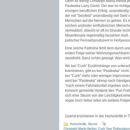
Denn
so wenig Christoph Maria Herbst je
Pastewka Larry David. Der war im richti
einzigen beruflichen Erfolg, unanständig 
der mit “Seinfeld” unanständig viel Geld 
Menschen auf die Nerven zu gehen. Es m
reichen und/oder einflußreichen Menschen
verheddert, obwohl er oft im Grunde recht 
Misanthropie regelmäßig bezahlen muß, es
jüdischer Fernsehproduzent in Hollywood,
Eine solche Fallhöhe fehlt dem durch und 
ersten Folge seiner Wohnungsnachbarin d
rausdreht. Ganz schön gewagt. Was wird
Wo bei “Curb” Erzählstränge von untersc
kulminieren, gibt es bei “Pastewka” nich
bei “Curb” mehr oder weniger improvisie
wird bei “Pastewka” streng nach handge
“nach einem Fahrradunfall ergeben sich c
komisch gemeinte Hysterie des “Fun Freita
sich eine Sitcom von der Leichtigkeit ei
sogar noch lieber wäre als weitere Folge
(zuerst erschienen in der Humorkritik in
Humorkritik
,
Sitcom
Christoph Maria Herbst
,
Curb Your Enthusiasm