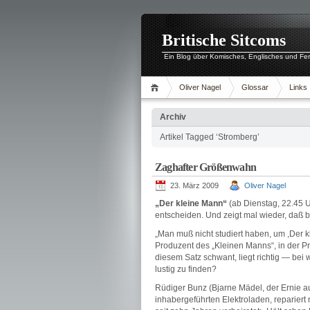
Britische Sitcoms
Ein Blog über Komisches, Englisches und Fe
Oliver Nagel
Glossar
Links
Archiv
Artikel Tagged ‘Stromberg’
Zaghafter Größenwahn
23. März 2009
Oliver Nagel
„Der kleine Mann“
(ab Dienstag, 22.45 U
entscheiden. Und zeigt mal wieder, daß b
„Man muß nicht studiert haben, um ,Der kl
Produzent des „Kleinen Manns“, in der Pr
diesem Satz schwant, liegt richtig — be
lustig zu finden?
Rüdiger Bunz (Bjarne Mädel, der Ernie aus
inhabergeführten Elektroladen, repariert 