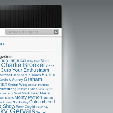
RSS
gwörter
ndo Iannucci
Black
Baby Cow
Charlie Brooker
s
Chris
Curb Your Enthusiasm
Father
Mitchell
Episodes
Dead Set
Graham
Gavin & Stacey
han
Green Wing
I'm Alan Partridge
 Armstrong
Jessica Hynes
John Cleese
Mark Heap
Martin
arratt
Larry David
Monty Python
man
Misfits
Nathan
Outnumbered
Nick Frost
Noel Fielding
p Show
Peter Capaldi
Peter Kay
cky Gervais
Seinfeld