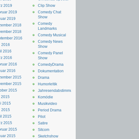
rz 2019
Clip Show
ruar 2019
Comedy Chat
Show
uar 2019
Comedy
zember 2018
Landmarks
vember 2018
Comedy Musical
ptember 2016
Comedy News
i 2016
Show
il 2016
Comedy Panel
rz 2016
Show
ruar 2016
ComedyDrama
uar 2016
Dokumentation
zember 2015
Drama
vember 2015
Humorkritik
ober 2015
Jahresendabstimmung
i 2015
Komödie
i 2015
Musikvideo
i 2015
Period Drama
il 2015
Pilot
rz 2015
Satire
ruar 2015
Sitcom
uar 2015
Sketchshow