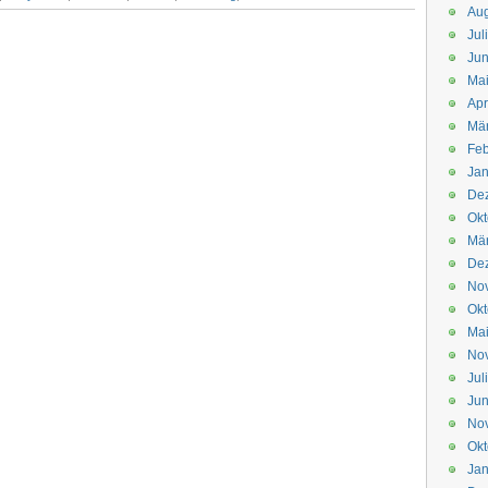
Aug
Jul
Jun
Ma
Apr
Mä
Feb
Jan
De
Okt
Mä
De
No
Okt
Ma
No
Jul
Jun
No
Okt
Jan