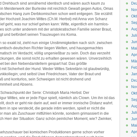
k und Drehbuch sind annähernd identisch und wären auch kaum zu
De
in Meisterwerk der Burleske mit reichlich Gewalt gegen Autos, Omas
No
tschen Hang zum Derbkomischen schon weit entgegen. Sie erzählt
Okt
 der Hochzeit Joachim Wittes (Ch.M. Herbst) mit Anna von Schanz
Se
chief geht, was nur schief gehen kann: Witte, eigentlich ein harmlos-
Aug
 es sich unter anderem mit der aristokratischen Familie seiner Braut,
folgt und befördert seinen Trauzeugen ins Koma.
Jul
Jun
so exakt ist, zieht nun einige Unstimmigkeiten nach sich: zwischen
eamtisch-deutschen Richter liegen Welten, und hausgemachtes
Ma
atisch im Verdacht, völlig ungenießbar zu sein. Doch das verzeiht
Apr
ickungen, die sonst nicht zu erhalten gewesen wären. Unverzeihlich
Mä
t bei den Nebendarstellern gespart hat: Das größte
Feb
 mit Sicherheit der Hund. Weder Wittes Sekretärin ist glaubwürdig,
ankkollegin; und selbst Uwe Friedrichsen, Vater der Braut und
Jan
laß und konturlos, sein Schweigen ist nicht drohend und
De
ummheit und Absens.
No
n Schwachpunkt der Serie: Christoph Maria Herbst. Der
Okt
igur Wittes, wie er jede Figur spielt, nämlich als Clown. Um ihn ist das
Se
, doch er geht nie darin auf, weil er immer ironische Distanz wahrt.
Aug
rn in spe versteckt, die gerade intim werden, spielt er nicht die
Jul
er man als Zuschauer mitfühlen könnte, sondern grimassiert in die
h Herr der Situation: Ganz schön peinlicher Moment, wie? Zwinker,
Jun
Ma
Apr
rnsehzuschauer bei komischen Produktionen gerne schon vorher