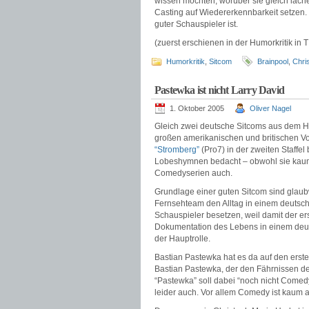
wissen möchten, worüber sie gleich lac
Casting auf Wiedererkennbarkeit setzen.
guter Schauspieler ist.
(zuerst erschienen in der Humorkritik in
Humorkritik
,
Sitcom
Brainpool
,
Chri
Pastewka ist nicht Larry David
1. Oktober 2005
Oliver Nagel
Gleich zwei deutsche Sitcoms aus dem H
großen amerikanischen und britischen Vo
“Stromberg”
(Pro7) in der zweiten Staffel
Lobeshymnen bedacht – obwohl sie kaum
Comedyserien auch.
Grundlage einer guten Sitcom sind glaubw
Fernsehteam den Alltag in einem deutsch
Schauspieler besetzen, weil damit der er
Dokumentation des Lebens in einem deuts
der Hauptrolle.
Bastian Pastewka hat es da auf den ersten
Bastian Pastewka, der den Fährnissen de
“Pastewka” soll dabei “noch nicht Comed
leider auch. Vor allem Comedy ist kaum