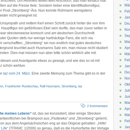
 erscheint. Um Himmels willen kein Arschloch, das man einfach mal
Mä
 auf die Fresse fiele. Sondern lieber eine Identifikationsfigur,
r Post-„Stromberg“-Ära. Nun konnte Rühmann wenigstens
Feb
eider nicht gesegnet ist.
Jan
Unsympath und nettem Kerl einen Schritt zurück hinter die von ihm
De
Hauptfigur ein gefühlloses Ekel sein durfte, das man zuvor selten in
No
s war streckenweise komisch und am deutschen Durchschnitt
Se
uter Quoten stets nur wenige hartnäckige Fans, die sich via
Ma
ör verschafften, „Stromberg“ sei nun endlich mal gutes deutsches
ergrund leuchtet auch Husmanns Satz ein, man müsse nicht studiert
Apr
nden: Dies mal müssen nun aber bitte schön wirklich alle mit.
Mä
Feb
nstream und Avantgarde etwas zu gewagt, und wie das so ist mit
nz schön wehtun.
Jan
De
der
taz
vom 24. März
. Eine zweite Meinung zum Thema gibt es in der
No
Okt
ann
,
Frankfurter Rundschau
,
Ralf Husmann
,
Stromberg
,
taz
Jul
Jun
Ma
2 Kommentare
Apr
oche meines Lebens“
ist, das sei konzediert, über einige Strecken
Mä
antwortlichen bei Brainpool aus „Pastewka“ und „Stromberg“ gelernt,
Feb
tion aus dem Angelsächsischen eng an das Original gehalten: „Hilfe!
Jan
Life“
(TITANIC 1/2006) so genau, daß es die Humorfarbe der Vorlage