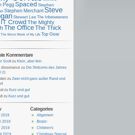
Spaced
n Pegg
Stephen
Steve
Stephen Merchant
an
gan
Stewart Lee
The Inbetweeners
 IT Crowd
The Mighty
The Office
The Thick
h
Top Gear
The Worst Week of My Life
ste Kommentare
er Scott
zu
Klein, aber fein
 dissonance
zu
Die Shitcoms des Jahres
l 2)
sten
zu
Zwei nicht ganz außer Rand und
nd
st
zu
Kurz und gut
tl
zu
Kurz und gut
v
Categories
i 2019
Allgemein
i 2019
Biopic
i 2019
Children's
il 2019
Christmas Special