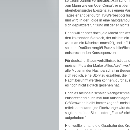
seit zehn Jahren verheiratet: „Hält schon 
„ein Mann wie ein Opel Corsa“, er ist der
überlebensgroße Existenz aus einem Para
Tages erlangt er durch TV-Werbespots f
und wird in der Folge in eine halbglamo
sich deplatziert fühlt und mit der er nicht
Dann will er aber doch, die Macht der Verf
den koksenden Starkoch, der mit ihm ei
wie man ein Käsebrot macht?“), und triff
spielen. Darüber vergißt Bunz schließlic
entsprechenden Konsequenzen.
Für deutsche Sitcomverhältnisse ist das 
meisten Plots der Marke „Alles Atze“, wo 
alle Mütter in der Nachbarschaft in Beg
sich redlich, eine Story zu erzählen, di
Nacht berühmt werden können, durchaus g
es noch nicht zigfach gesehen hat.
Doch es bleibt ein schaler Nachgeschmac
entsprechend auch mal hart aufschlagen 
Größenwahn bleibt immer zaghaft, meist is
reflektieren kann: „ne Flachzange wird du
sagt er an einer Stelle, oder: „Es muß ni
aufgehoben.“
Hier wollte jemand die Quadratur des Kr