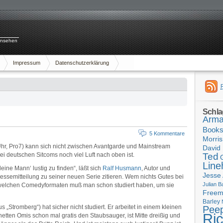
rnsehen
Impressum
Datenschutzerklärung
Schla
Arma
Book
5 Kommentare
Morris
hr, Pro7) kann sich nicht zwischen Avantgarde und Mainstream
David 
ei deutschen Sitcoms noch viel Luft nach oben ist.
Ted
Line
eine Mann‘ lustig zu finden“, läßt sich
Ralf Husmann
, Autor und
Jesse
essemitteilung zu seiner neuen Serie zitieren. Wem nichts Gutes bei
Julian B
i welchen Comedyformaten muß man schon studiert haben, um sie
Free
Barley
 „Stromberg“) hat sicher nicht studiert. Er arbeitet in einem kleinen
Pee
Ri
netten Omis schon mal gratis den Staubsauger, ist Mitte dreißig und