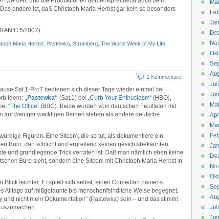
hen werden, und die Produktionen dementsprechend auch beim
Mä
 Das andere ist, daß Christoph Maria Herbst gar kein so besonders
Feb
Jan
 TITANIC 5/2007)
De
No
stoph Maria Herbst
,
Pastewka
,
Stromberg
,
The Worst Week of My Life
Okt
Se
Aug
2 Kommentare
Jul
ause Sat.1-Pro7 bedienen sich dieser Tage wieder einmal bei
Jun
rbildern:
„Pastewka“
(Sat.1) bei
„Curb Your Enthusiasm“
(HBO),
Ma
 bei
“The Office”
(BBC). Beide wurden vom deutschen Feuilleton mit
 auf weniger wackligen Beinen stehen als andere deutsche
Apr
Mä
Feb
ürdige Figuren. Eine Sitcom, die so tut, als dokumentiere ein
en Büro, darf schlicht und ergreifend keinen gesichtsbekannten
Jan
ste und grundlegende Trick verraten ist: Daß man nämlich eben keine
De
chen Büro sieht, sondern eine Sitcom mit Christoph Maria Herbst in
No
Okt
 Blick leichter: Er spielt sich selbst, einen Comedian namens
Se
s Alltags auf mißgelaunte bis menschenfeindliche Weise begegnet.
Aug
y und nicht mehr Dokumentation” (Pastewka) sein – und das stimmt
 auszumachen.
Jul
Jun