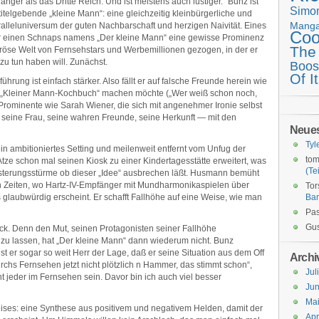
länger als das Dritte Reich. Und ist meistens auch lustiger.“ Bunz ist
Simo
 titelgebende „kleine Mann“: eine gleichzeitig kleinbürgerliche und
Mang
lleluniversum der guten Nachbarschaft und herzigen Naivität. Eines
Coo
ür einen Schnaps namens „Der kleine Mann“ eine gewisse Prominenz
The
uröse Welt von Fernsehstars und Werbemillionen gezogen, in der er
s zu tun haben will. Zunächst.
Boos
Of It
ührung ist einfach stärker. Also fällt er auf falsche Freunde herein wie
n „Kleiner Mann-Kochbuch“ machen möchte („Wer weiß schon noch,
t Prominente wie Sarah Wiener, die sich mit angenehmer Ironie selbst
h seine Frau, seine wahren Freunde, seine Herkunft — mit den
Neue
Tyl
ein ambitioniertes Setting und meilenweit entfernt vom Unfug der
tom
Atze schon mal seinen Kiosk zu einer Kindertagesstätte erweitert, was
(Tei
eisterungsstürme ob dieser „Idee“ ausbrechen läßt. Husmann bemüht
e in Zeiten, wo Hartz-IV-Empfänger mit Mundharmonikaspielen über
Tor
laubwürdig erscheint. Er schafft Fallhöhe auf eine Weise, wie man
Ba
Pas
Gus
k. Denn den Mut, seinen Protagonisten seiner Fallhöhe
zu lassen, hat „Der kleine Mann“ dann wiederum nicht. Bunz
t er sogar so weit Herr der Lage, daß er seine Situation aus dem Off
Archi
rchs Fernsehen jetzt nicht plötzlich n Hammer, das stimmt schon“,
Jul
cht jeder im Fernsehen sein. Davor bin ich auch viel besser
Jun
Ma
eises: eine Synthese aus positivem und negativem Helden, damit der
Apr