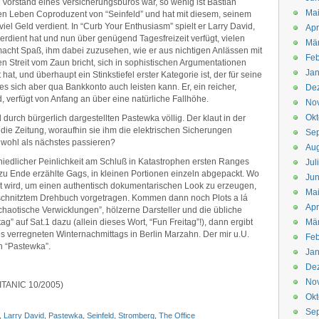
 Vorstand eines Versicherungsbüros war, so wenig ist Bastian
Mai
gen Leben Coproduzent von “Seinfeld” und hat mit diesem, seinem
viel Geld verdient. In “Curb Your Enthusiasm” spielt er Larry David,
Apr
verdient hat und nun über genügend Tagesfreizeit verfügt, vielen
Mär
acht Spaß, ihm dabei zuzusehen, wie er aus nichtigen Anlässen mit
Feb
 Streit vom Zaun bricht, sich in sophistischen Argumentationen
Jan
hat, und überhaupt ein Stinkstiefel erster Kategorie ist, der für seine
 sich aber qua Bankkonto auch leisten kann. Er, ein reicher,
De
 verfügt von Anfang an über eine natürliche Fallhöhe.
No
Okt
durch bürgerlich dargestellten Pastewka völlig. Der klaut in der
ie Zeitung, woraufhin sie ihm die elektrischen Sicherungen
Se
 wohl als nächstes passieren?
Aug
hiedlicher Peinlichkeit am Schluß in Katastrophen ersten Ranges
Jul
t zu Ende erzählte Gags, in kleinen Portionen einzeln abgepackt. Wo
Jun
rt wird, um einen authentisch dokumentarischen Look zu erzeugen,
Ma
schnitztem Drehbuch vorgetragen. Kommen dann noch Plots a lá
Apr
haotische Verwicklungen”, hölzerne Darsteller und die übliche
g” auf Sat.1 dazu (allein dieses Wort, “Fun Freitag”!), dann ergibt
Mä
nes verregneten Winternachmittags in Berlin Marzahn. Der mir u.U.
Feb
n “Pastewka”.
Jan
De
No
 TITANIC 10/2005)
Okt
Se
,
Larry David
,
Pastewka
,
Seinfeld
,
Stromberg
,
The Office