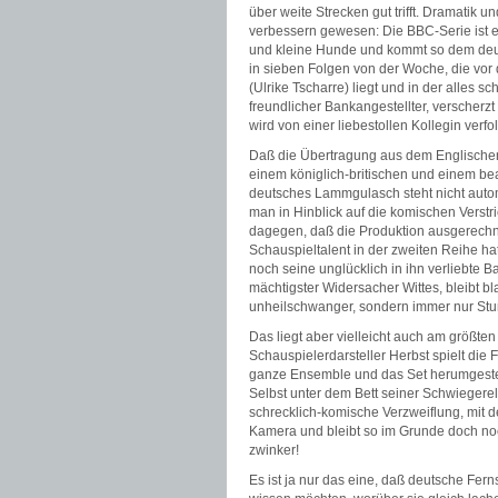
über weite Strecken gut trifft. Dramati
verbessern gewesen: Die BBC-Serie ist e
und kleine Hunde und kommt so dem deu
in sieben Folgen von der Woche, die vor
(Ulrike Tscharre) liegt und in der alles s
freundlicher Bankangestellter, verscherzt
wird von einer liebestollen Kollegin ver
Daß die Übertragung aus dem Englischen 
einem königlich-britischen und einem b
deutsches Lammgulasch steht nicht autom
man in Hinblick auf die komischen Verstr
dagegen, daß die Produktion ausgerechne
Schauspieltalent in der zweiten Reihe hat
noch seine unglücklich in ihn verliebte B
mächtigster Widersacher Wittes, bleibt b
unheilschwanger, sondern immer nur St
Das liegt aber vielleicht auch am größte
Schauspielerdarsteller Herbst spielt die F
ganze Ensemble und das Set herumgestellt
Selbst unter dem Bett seiner Schwiegerelte
schrecklich-komische Verzweiflung, mit d
Kamera und bleibt so im Grunde doch noc
zwinker!
Es ist ja nur das eine, daß deutsche Fe