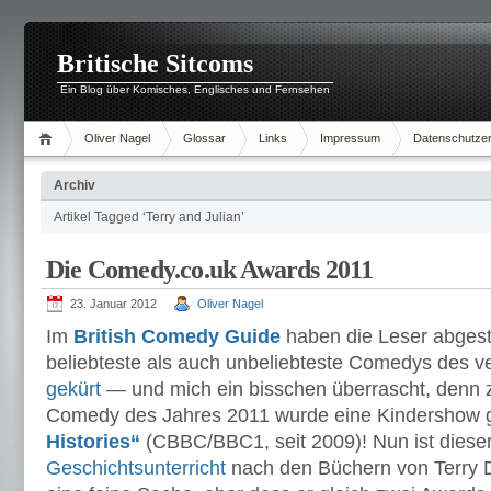
Britische Sitcoms
Ein Blog über Komisches, Englisches und Fernsehen
Oliver Nagel
Glossar
Links
Impressum
Datenschutzer
Archiv
Artikel Tagged ‘Terry and Julian’
Die Comedy.co.uk Awards 2011
23. Januar 2012
Oliver Nagel
Im
British Comedy Guide
haben die Leser abges
beliebteste als auch unbeliebteste Comedys des 
gekürt
— und mich ein bisschen überrascht, denn z
Comedy des Jahres 2011 wurde eine Kindershow 
Histories“
(CBBC/BBC1, seit 2009)! Nun ist diese
Geschichtsunterricht
nach den Büchern von Terry D