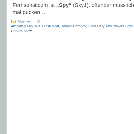
Fernsehsitcom ist
„Spy“
(Sky1), offenbar muss ich
mal gucken…
Allgemein
Absolutely Fabulous
,
Fresh Meat
,
Horrible Histories
,
Julian Clary
,
Mrs Brown's Boys
Gervais Show