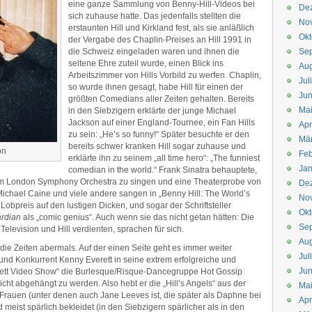
eine ganze Sammlung von Benny-Hill-Videos bei
De
sich zuhause hatte. Das jedenfalls stellten die
No
erstaunten Hill und Kirkland fest, als sie anläßlich
Okt
der Vergabe des Chaplin-Preises an Hill 1991 in
die Schweiz eingeladen waren und ihnen die
Se
seltene Ehre zuteil wurde, einen Blick ins
Aug
Arbeitszimmer von Hills Vorbild zu werfen. Chaplin,
Jul
so wurde ihnen gesagt, habe Hill für einen der
Jun
größten Comedians aller Zeiten gehalten. Bereits
Ma
in den Siebzigern erklärte der junge Michael
Jackson auf einer England-Tournee, ein Fan Hills
Apr
zu sein: „He’s so funny!“ Später besuchte er den
Mä
bereits schwer kranken Hill sogar zuhause und
on
Feb
erklärte ihn zu seinem „all time hero“: „The funniest
Jan
comedian in the world.“ Frank Sinatra behauptete,
 dem London Symphony Orchestra zu singen und eine Theaterprobe von
De
Michael Caine und viele andere sangen in „Benny Hill: The World’s
No
Lobpreis auf den lustigen Dicken, und sogar der Schriftsteller
Okt
rdian
als „comic genius“. Auch wenn sie das nicht getan hätten: Die
Se
elevision und Hill verdienten, sprachen für sich.
Aug
die Zeiten abermals. Auf der einen Seite geht es immer weiter
Jul
und Konkurrent Kenny Everett in seine extrem erfolgreiche und
Jun
rett Video Show“ die Burlesque/Risque-Dancegruppe Hot Gossip
icht abgehängt zu werden. Also hebt er die „Hill’s Angels“ aus der
Ma
Frauen (unter denen auch Jane Leeves ist, die später als Daphne bei
Apr
 meist spärlich bekleidet (in den Siebzigern spärlicher als in den