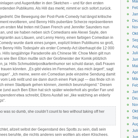
Mä
inlagen und Augenfutter in den Sketchen – und für den ersten
Feb
rdenden Publikums. Als Hill das merkt, nimmt er sich sofort zurück.
Jan
ich gedreht. Die Bewegung der Post-Punk-Comedy hat längst kritische
De
ment revoltieren, und Benny Hills pubertäre Scherze repräsentieren
um ersten Mal treten mit Dawn French und Jennifer Saunders nun
No
d an, und sie haben neben sich Comedians wie Alexei Sayle, den
Okt
igrantin aus Litauen, und Lenny Henry, einen farbigen Comedian in
Se
e Comedy wurde dank eines jungen, explizit linken Publikums so groß,
Aug
 Benny Hills Todesjahr als erster Comedy-Act überhaupt die 12 000
Jul
 Hills langjährige Paraderolle als Chinese Mr. Chow Mein gilt nun
s wie Ben Elton mußte sich der Großmeister der Komik plötzlich
Jun
nn, ja: Hills Schmuddelpostkartenhumor sei schuld daran, daß Frauen
Ma
 trauen könnten. „Es gibt vieles im Fernsehen, das mich ärgert“, sagt
Apr
Wogan“. „Ich meine, wenn ein Comedian jede einzelne Sendung damit
Mä
 vom Leib reißt und sie dann durch einen Park jagt — das finde ich in
urch einen Stadtpark gehen können, ziemlich beunruhigend.“ Diesen
Feb
le (und auch Ben Elton hat sich später wiederholt als großer Fan und
Jan
ependent
etwa schreibt, Eltons Ausfall sei „like watching an elderly
De
gs“.
No
Okt
o was so dumb, she couldn’t count to two without taking off her
Se
Aug
achtet, allzeit selbst der Gegenstand des Spotts zu sein, daß sein
Jul
ees beruhte, die nichts anderes sein wollten als eben Klischees.
Jun