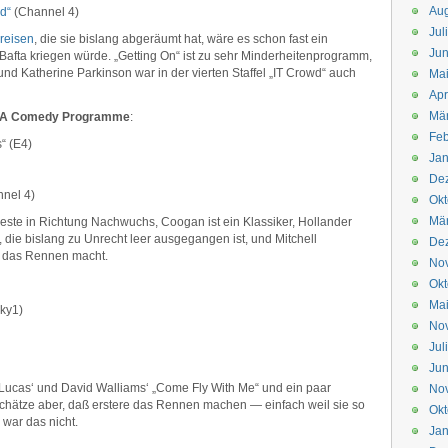
Aug
d“
(Channel 4)
Jul
reisen
, die sie bislang abgeräumt hat, wäre es schon fast ein
Jun
 Bafta kriegen würde. „Getting On“ ist zu sehr Minderheitenprogramm,
 und Katherine Parkinson war in der vierten Staffel „IT Crowd“ auch
Ma
Apr
Mä
n A Comedy Programme
:
Feb
“ (E4)
Jan
De
nel 4)
Okt
Mä
ste in Richtung Nachwuchs, Coogan ist ein Klassiker, Hollander
die bislang zu Unrecht leer ausgegangen ist, und Mitchell
De
a das Rennen macht.
No
Okt
Ma
Sky1)
No
Jul
Jun
 Lucas‘ und David Walliams‘ „Come Fly With Me“ und ein paar
No
chätze aber, daß erstere das Rennen machen — einfach weil sie so
Okt
 war das nicht.
Jan