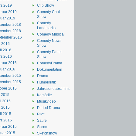
rz 2019
Clip Show
ruar 2019
Comedy Chat
Show
uar 2019
Comedy
zember 2018
Landmarks
vember 2018
Comedy Musical
ptember 2016
Comedy News
i 2016
Show
il 2016
Comedy Panel
rz 2016
Show
ruar 2016
ComedyDrama
uar 2016
Dokumentation
zember 2015
Drama
vember 2015
Humorkritik
ober 2015
Jahresendabstimmung
i 2015
Komödie
i 2015
Musikvideo
i 2015
Period Drama
il 2015
Pilot
rz 2015
Satire
ruar 2015
Sitcom
uar 2015
Sketchshow