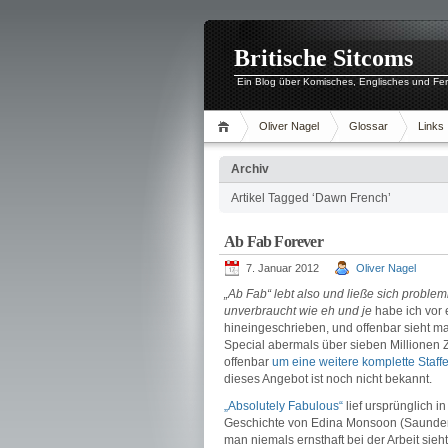
Britische Sitcoms
Ein Blog über Komisches, Englisches und Fe
Oliver Nagel
Glossar
Links
Archiv
Artikel Tagged ‘Dawn French’
Ab Fab Forever
7. Januar 2012
Oliver Nagel
„Ab Fab“ lebt also und ließe sich proble
unverbraucht wie eh und je
habe ich vor 
hineingeschrieben, und offenbar sieht 
Special abermals über sieben Millionen
offenbar
um eine weitere komplette Staff
dieses Angebot ist noch nicht bekannt.
„Absolutely Fabulous“
lief ursprünglich i
Geschichte von Edina Monsoon (Saunders)
man niemals ernsthaft bei der Arbeit sieh