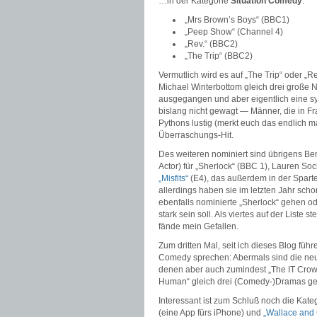
…in der Kategorie
Situation Comedy
:
„Mrs Brown’s Boys“ (BBC1)
„Peep Show“ (Channel 4)
„Rev.“ (BBC2)
„The Trip“ (BBC2)
Vermutlich wird es auf „The Trip“ oder „
Michael Winterbottom gleich drei große N
ausgegangen und aber eigentlich eine sy
bislang nicht gewagt — Männer, die in Fr
Pythons lustig (merkt euch das endlich mal
Überraschungs-Hit.
Des weiteren nominiert sind übrigens Be
Actor) für „Sherlock“ (BBC 1), Lauren So
„Misfits“
(E4), das außerdem in der Sparte
allerdings haben sie im letzten Jahr sc
ebenfalls nominierte „Sherlock“ gehen od
stark sein soll. Als viertes auf der Liste s
fände mein Gefallen.
Zum dritten Mal, seit ich dieses Blog füh
Comedy sprechen: Abermals sind die neue
denen aber auch zumindest „The IT Crowd“
Human“ gleich drei (Comedy-)Dramas geset
Interessant ist zum Schluß noch die Kat
(eine App fürs iPhone) und
„Wallace and 