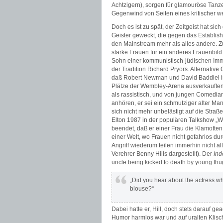
Achtzigern), sorgen für glamouröse Tanze
Gegenwind von Seiten eines kritischer we
Doch es ist zu spät, der Zeitgeist hat s
Geister geweckt, die gegen das Establish
den Mainstream mehr als alles andere. Z
starke Frauen für ein anderes Frauenbil
Sohn einer kommunistisch-jüdischen Imm
der Tradition Richard Pryors. Alternativ
daß Robert Newman und David Baddiel in
Plätze der Wembley-Arena ausverkauften.
als rassistisch, und von jungen Comedian
anhören, er sei ein schmutziger alter Ma
sich nicht mehr unbelästigt auf die Straße
Elton 1987 in der populären Talkshow „
beendet, daß er einer Frau die Klamotten
einer Welt, wo Frauen nicht gefahrlos d
Angriff wiederum teilen immerhin nicht al
Verehrer Benny Hills dargestellt). Der
Ind
uncle being kicked to death by young thu
„Did you hear about the actress wh
blouse?“
Dabei hatte er, Hill, doch stets darauf ge
Humor harmlos war und auf uralten Klisch