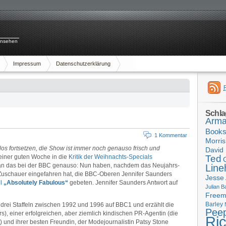
rnsehen
Impressum
Datenschutzerklärung
Schla
Arma
Book
1 Kommentar
Morris
mlos fortsetzen, die Show ist immer noch genauso frisch und
David 
einer guten Woche in die
Kritik der Weihnachts-Specials
Ted
man das bei der BBC genauso: Nun haben, nachdem das Neujahrs-
Line
 Zuschauer eingefahren hat, die BBC-Oberen Jennifer Saunders
Jesse
el
„Absolutely Fabulous“
gebeten. Jennifer Saunders Antwort auf
Julian B
Free
Barley
n drei Staffeln zwischen 1992 und 1996 auf BBC1 und erzählt die
Pee
, einer erfolgreichen, aber ziemlich kindischen PR-Agentin (die
Ri
t) und ihrer besten Freundin, der Modejournalistin Patsy Stone