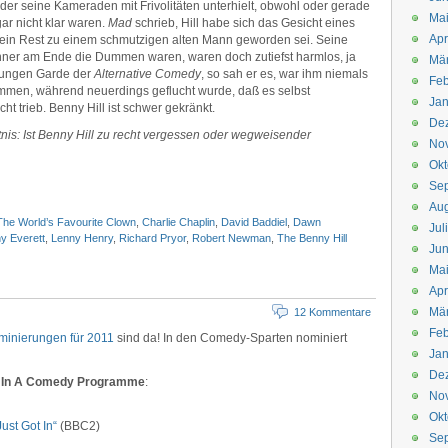
der seine Kameraden mit Frivolitäten unterhielt, obwohl oder gerade
Mai
r nicht klar waren.
Mad
schrieb, Hill habe sich das Gesicht eines
Apr
ein Rest zu einem schmutzigen alten Mann geworden sei. Seine
nner am Ende die Dummen waren, waren doch zutiefst harmlos, ja
Mär
jungen Garde der
Alternative Comedy
, so sah er es, war ihm niemals
Feb
ommen, während neuerdings geflucht wurde, daß es selbst
Jan
t trieb. Benny Hill ist schwer gekränkt.
De
s: Ist Benny Hill zu recht vergessen oder wegweisender
No
Okt
Se
Aug
 The World’s Favourite Clown
,
Charlie Chaplin
,
David Baddiel
,
Dawn
Jul
y Everett
,
Lenny Henry
,
Richard Pryor
,
Robert Newman
,
The Benny Hill
Jun
Ma
Apr
Mä
12 Kommentare
Feb
minierungen für 2011
sind da! In den Comedy-Sparten nominiert
Jan
De
 In A Comedy Programme
:
No
Okt
ust Got In“
(BBC2)
Se