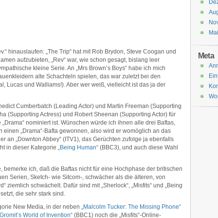
De
Aug
No
Ma
Rev.“ hinauslaufen: „The Trip“ hat mit Rob Brydon, Steve Coogan und
Meta
amen aufzubieten, „Rev“ war, wie schon gesagt, bislang leer
An
mpathische kleine Serie. An „Mrs Brown’s Boys“ habe ich mich
Ein
auenkleidern alte Schachteln spielen, das war zuletzt bei den
, Lucas und Walliams!). Aber wer weiß, vielleicht ist das ja der
Ko
Wor
nedict Cumberbatch (Leading Actor) und Martin Freeman (Supporting
cha (Supporting Actress) und Robert Sheenan (Supporting Actor) für
 „Drama“ nominiert ist. Wünschen würde ich ihnen alle drei Baftas,
hon einen „Drama“-Bafta gewonnen, also wird er womöglich an das
er an „Downton Abbey“ (ITV1), das Gerüchten zufolge ja ebenfalls
teht in dieser Kategorie
„Being Human“
(BBC3), und auch diese Wahl
re, bemerke ich, daß die Baftas nicht für eine Hochphase der britischen
n Serien, Sketch- wie Sitcom-, schwächer als die älteren, von
 ziemlich schwächelt. Dafür sind mit „Sherlock“, „Misfits“ und „Being
zt, die sehr stark sind.
egorie New Media, in der neben
„Malcolm Tucker: The Missing Phone“
Gromit’s World of Invention“
(BBC1) noch die „Misfits“-Online-