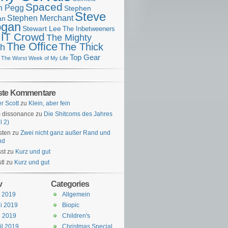
Spaced
n Pegg
Stephen
Steve
Stephen Merchant
an
gan
Stewart Lee
The Inbetweeners
 IT Crowd
The Mighty
The Office
The Thick
h
Top Gear
The Worst Week of My Life
ste Kommentare
er Scott
zu
Klein, aber fein
 dissonance
zu
Die Shitcoms des Jahres
l 2)
sten
zu
Zwei nicht ganz außer Rand und
nd
st
zu
Kurz und gut
tl
zu
Kurz und gut
v
Categories
i 2019
Allgemein
i 2019
Biopic
i 2019
Children's
il 2019
Christmas Special