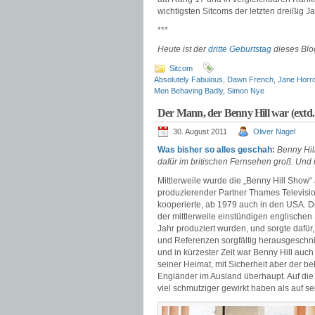
wichtigsten Sitcoms der letzten dreißig J
***
Heute ist der
dritte Geburtstag
dieses Blog
Sitcom
Absolutely Fabulous
,
Dawn French
,
Jane Horr
Men Behaving Badly
,
Simon Nye
Der Mann, der Benny Hill war (extd.
30. August 2011
Oliver Nagel
Was
bisher
so
alles
geschah
:
Benny Hil
dafür im britischen Fernsehen groß. Und i
Mittlerweile wurde die „Benny Hill Show“ 
produzierender Partner Thames Televisi
kooperierte, ab 1979 auch in den USA. Do
der mittlerweile einstündigen englische
Jahr produziert wurden, und sorgte dafür
und Referenzen sorgfältig herausgeschni
und in kürzester Zeit war Benny Hill auch
seiner Heimat, mit Sicherheit aber der b
Engländer im Ausland überhaupt. Auf die
viel schmutziger gewirkt haben als auf 