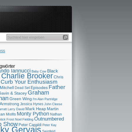
RSS
gwörter
ndo Iannucci
Black
Baby Cow
Charlie Brooker
s
Chris
Curb Your Enthusiasm
Father
Mitchell
Episodes
Dead Set
Graham
Gavin & Stacey
han
Green Wing
I'm Alan Partridge
 Armstrong
Jessica Hynes
John Cleese
Mark Heap
Martin
arratt
Larry David
Monty Python
man
Misfits
Nathan
Outnumbered
Nick Frost
Noel Fielding
p Show
Peter Capaldi
Peter Kay
cky Gervais
Seinfeld