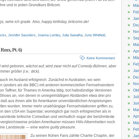
ahre und in jeden Grundkurs Britcom.
Mä
Feb
Jan
s, sehe ich grade. Also, happy birthday, britcoms.de!
De
No
ocks
,
Jennifer Saunders
,
Joanna Lumley
,
Julia Sawalha
,
June Whitfield
,
Se
Ma
 Rmx, Pt. 6)
Apr
Mä
Keine Kommentare
Feb
l wird geboren, wächst auf, wird zwar nicht auf Comedy-Bühnen, aber
Jan
mmer größer (i.e.: dick).
De
auch im Ausland erfolgreich. Zunächst in Australien, wo sein
No
on (anders als die BBC) mit anderen kommerziellen Fernsehsendern
n Taffner, für Thames in Amerika tätig, bot halbstündige Versionen
Okt
n Shows an, von denen in unregelmäßigen Abständen etwa drei pro
Jul
, daß aus ihnen alle für Amerikaner unverständlichen Anspielungen
Jun
tten wurden. Immer mehr unabhängige Fernsehstationen griffen zu,
Ma
 in den USA ein Superstar; womöglich gar noch erfolgreicher als in
Apr
ekannteste britische Comedian und vermutlich sogar der berühmteste
 vergleichsweise prüden Amerikaner müssen Hills Albernheiten noch
Mä
seine Landsleute — eine wahre
guilty pleasure
.
Feb
Zu seinen frühen Fans zählte Charlie Chaplin, der
Jan