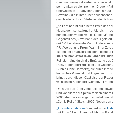
(Joanna Lumley), die ebenfalls nie wirkli
sein, trinken zu viel, nehmen Drogen (Pa
unerwachsen — ganz im Gegensatz zur spie
Sawalha), die in ihrer über-erwachsenen
geschiedene, für ihr Verhalten deutlich zu
„Ab Fab“ beruht auf einem Sketch des d
Neunzigern sensationell erfolgreich — ver
konterkariert wurde, wie es für die Män
Gegenteil des „New Man“-Ideals gefeiert 
laddish
benehmende Mann. Andererseits w
PR-, Werbe- und Promi-Wahn ihrer Zeit, 
Ikonen der Emanzipation, denn offenbar (m
sie sich ihren exzessiven Lebensstil auc
Feinsten. Und durch die Ergänzung des Ca
Patsy gegenüber) kritischer und wacher G
Bubble (Jane Horrocks), die durch ihre
komisches Potential und Abgrenzung zur 
bringt, durch diesen Cast also, der Fraue
wichtigsten Serien der (Comedy-) Frau
Dass „Ab Fab“ über Generationen hinweg f
und vor allem der Specials: Nach einem z
2003 abermals zwei ganze Staffeln und dr
„Comic Relief“-Sketch 2005. Neben den dr
„Absolutely Fabulous“
rangiert in der
List
auf Rang 17 und in vergleichbaren Rankin