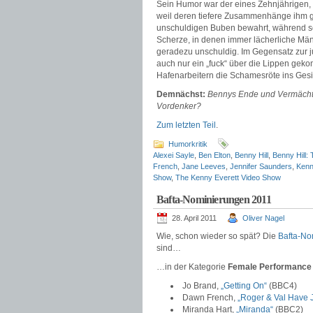
Sein Humor war der eines Zehnjährigen, 
weil deren tiefere Zusammenhänge ihm ga
unschuldigen Buben bewahrt, während s
Scherze, in denen immer lächerliche Mä
geradezu unschuldig. Im Gegensatz zur 
auch nur ein „fuck“ über die Lippen gek
Hafenarbeitern die Schamesröte ins Gesich
Demnächst:
Bennys Ende und Vermächtni
Vordenker?
Zum letzten Teil
.
Humorkritik
Alexei Sayle
,
Ben Elton
,
Benny Hill
,
Benny Hill:
French
,
Jane Leeves
,
Jennifer Saunders
,
Kenn
Show
,
The Kenny Everett Video Show
Bafta-Nominierungen 2011
28. April 2011
Oliver Nagel
Wie, schon wieder so spät? Die
Bafta-No
sind…
…in der Kategorie
Female Performance
Jo Brand,
„Getting On“
(BBC4)
Dawn French,
„Roger & Val Have J
Miranda Hart,
„Miranda“
(BBC2)