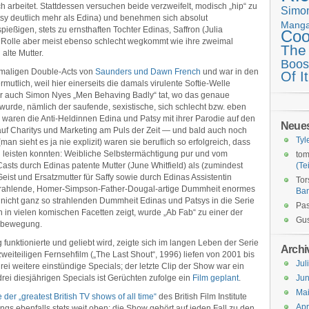
ch arbeitet. Stattdessen versuchen beide verzweifelt, modisch „hip“ zu
Simo
tsy deutlich mehr als Edina) und benehmen sich absolut
Mang
ßigen, stets zu ernsthaften Tochter Edinas, Saffron (Julia
Coo
 Rolle aber meist ebenso schlecht wegkommt wie ihre zweimal
The
 alte Mutter.
Boos
amaligen Double-Acts von
Saunders und Dawn French
und war in den
Of It
mutlich, weil hier einerseits die damals virulente Softie-Welle
ner auch Simon Nyes „Men Behaving Badly“ tat, wo das genaue
wurde, nämlich der saufende, sexistische, sich schlecht bzw. eben
aren die Anti-Heldinnen Edina und Patsy mit ihrer Parodie auf den
Neue
auf Charitys und Marketing am Puls der Zeit — und bald auch noch
Tyl
an sieht es ja nie explizit) waren sie beruflich so erfolgreich, dass
h leisten konnten: Weibliche Selbstermächtigung pur und vom
tom
sts durch Edinas patente Mutter (June Whitfield) als (zumindest
(Tei
eist und Ersatzmutter für Saffy sowie durch Edinas Assistentin
Tor
 strahlende, Homer-Simpson-Father-Dougal-artige Dummheit enormes
Ba
nicht ganz so strahlenden Dummheit Edinas und Patsys in die Serie
Pas
n in vielen komischen Facetten zeigt, wurde „Ab Fab“ zu einer der
Gus
enbewegung.
unktionierte und geliebt wird, zeigte sich im langen Leben der Serie
Archi
weiteiligen Fernsehfilm („The Last Shout“, 1996) liefen von 2001 bis
Jul
ei weitere einstündige Specials; der letzte Clip der Show war ein
ei diesjährigen Specials ist Gerüchten zufolge ein
Film geplant
.
Jun
Ma
e der „greatest British TV shows of all time“
des British Film Institute
Apr
gs ebenfalls stets weit oben; die Show gehört auf jeden Fall zu den