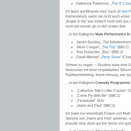
Katherine Parkinson,
„The IT Crow
Ich tippe auf Miranda Hart; nach
all den
P
Karriereknick, wenn sie nicht auch einen
„Roger & Val“ war einfach nicht sehr gut,
nicht viel besser als in den ersten drei.
…in der Kategorie
Male Performance I
James Buckley, „The Inbetweeners
Steve Coogan,
„The Trip“
(BBC2)
Tom Hollander, „Rev.“ (BBC2)
David Mitchell,
„Peep Show“
(Chan
Schwer zu sagen — Buckley wäre eine Ge
Newcomer mit einer respektablen Sitcom, 
Publikumsliebling. Keine Ahnung, wer d
…in der Kategorie
Comedy Programme
:
„Catherine Tate’s Little Cracker“ (
„Come Fly With Me“ (BBC1)
„Facejacker“ (E4)
„Harry and Paul“ (BBC2)
Ich habe nur eineinhalb Folgen von Matt
Sketche von „Harry and Paul“ gesehen, s
populär sind, denn gut (im Sinne von gut)