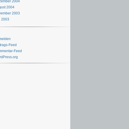
zember 2004
ust 2004
vember 2003
i 2003
melden
trags-Feed
mmentar-Feed
dPress.org