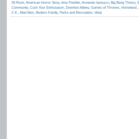
30 Rock
,
American Horror Story
,
Amy Poehler
,
Armando Iannucci
,
Big Bang Theory
,
Community
,
Curb Your Enthusiasm
,
Downton Abbey
,
Games of Thrones
,
Homeland
,
C.K.
,
Mad Men
,
Modern Family
,
Parks and Recreation
,
Veep