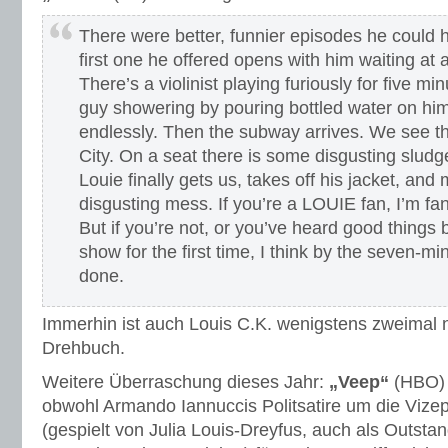
There were better, funnier episodes he could 
first one he offered opens with him waiting at
There’s a violinist playing furiously for five 
guy showering by pouring bottled water on him
endlessly. Then the subway arrives. We see t
City. On a seat there is some disgusting sludge
Louie finally gets us, takes off his jacket, an
disgusting mess. If you’re a LOUIE fan, I’m fan 
But if you’re not, or you’ve heard good things
show for the first time, I think by the seven-
done.
Immerhin ist auch Louis C.K. wenigstens zweimal n
Drehbuch.
Weitere Überraschung dieses Jahr:
„Veep“
(HBO) i
obwohl Armando Iannuccis Politsatire um die Vize
(gespielt von Julia Louis-Dreyfus, auch als Outsta