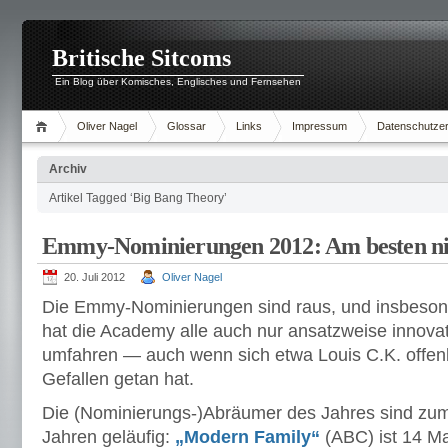
Britische Sitcoms
Ein Blog über Komisches, Englisches und Fernsehen
Oliver Nagel
Glossar
Links
Impressum
Datenschutzer
Archiv
Artikel Tagged ‘Big Bang Theory’
Emmy-Nominierungen 2012: Am besten ni
20. Juli 2012
Oliver Nagel
Die Emmy-Nominierungen sind raus, und insbeso
hat die Academy alle auch nur ansatzweise innova
umfahren — auch wenn sich etwa Louis C.K. offenb
Gefallen getan hat.
Die (Nominierungs-)Abräumer des Jahres sind zum 
Jahren geläufig:
„Modern Family“
(ABC) ist 14 Mal