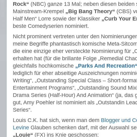
Rock“
(NBC) ganze 13 Mal; neben diesen beiden 
Mainstream-Krempel
„Big Bang Theory“
(CBS) v
Half Men“ Lorre sowie der Klassiker
„Curb Your E
beste Comedyserien nominiert.
Nicht prominent vertreten unter den Nominierungen
meine Begriffe phantastisch komische Meta-Sitco
die eine einzige eher versteckte Nominierung für „
erhalten hat (für die brillante Folge „Remedial Cha
gleichfalls hochkomische
„Parks And Recreation
lediglich für eher abseitige Auszeichnungen nomini
Writing“, „Outstanding Special Class – Short-forma
Entertainment Programs“, „Outstanding Sound Mi
Drama Series (Half-Hour) And Animation“ (ja, das gi
gut, Amy Poehler ist nominiert als „Outstandin Le
Series“.
Louis C.K. hat sich, wenn man dem
Blogger und 
Levine
Glauben schenken darf, mit der Auswahl sei
„Louie“
(FX) ins Knie geschossen: