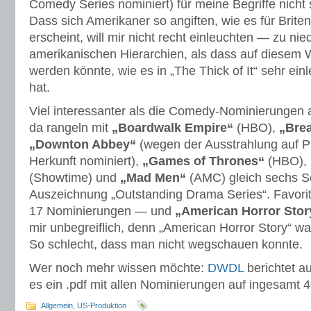
Comedy Series nominiert) für meine Begriffe nicht s
Dass sich Amerikaner so angiften, wie es für Briten
erscheint, will mir nicht recht einleuchten — zu nie
amerikanischen Hierarchien, als dass auf diesem
werden könnte, wie es in „The Thick of It“ sehr einl
hat.
Viel interessanter als die Comedy-Nominierungen a
da rangeln mit
„Boardwalk Empire“
(HBO),
„Bre
„Downton Abbey“
(wegen der Ausstrahlung auf PB
Herkunft nominiert),
„Games of Thrones“
(HBO),
(Showtime) und
„Mad Men“
(AMC) gleich sechs S
Auszeichnung „Outstanding Drama Series“. Favorit
17 Nominierungen — und
„American Horror Stor
mir unbegreiflich, denn „American Horror Story“ wa
So schlecht, dass man nicht wegschauen konnte.
Wer noch mehr wissen möchte:
DWDL
berichtet a
es ein .pdf mit allen Nominierungen auf ingesamt 4
Allgemein
,
US-Produktion