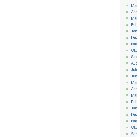
Mai
Apr
Mär
Feb
Jan
De
No
Okt
Se
Aug
Jul
Jun
Ma
Apr
Mä
Feb
Jan
De
No
Okt
Se