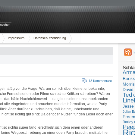
rnsehen
Impressum
Datenschutzerklärung
Schla
Arma
Book
13 Kommentare
Morris
egelmäßig vor die Frage: Warum soll ich über kleine, unbekannte,
David 
ische Fernsehserien oder Filme schlechte Kritiken schreiben? Wären
Ted
right, das hätte Nachrichtenwert — da gibt es einen uns unbekannten
Line
d alle eingeladen und brauchen nur die Information, wo die Party
Jesse
m Glück. Aber darüber zu schreiben, daß kleine, unbekannte und
Julian B
 nicht so richtig gut sind: Da geht der Nutzen für den Leser doch eher
Free
Barley
Pee
t so richtig super fand, erschließt sich dem einen oder anderen
Ri
r keine Wegbeschreibung zu einer öden Party braucht, muß ab hier