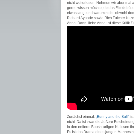
nicht weiterlesen. Nehmen wir aber mal a
gerne wissen möchte, ob das Filmdebüt
etwas taugt und warum nicht, obwohl doch
Richard Ayoade sowie Rich Fulcher klitze
Anna. Dann, liebe Anna: Ist diese Kritik fü
Zunächst einmal:
„Bunny and the Bull“
ist
nicht. Da ist zwar die äußere Erscheinun
in den entfernt Boosh-artigen Kulissen f
Es ist das Drama eines jungen Mannes 