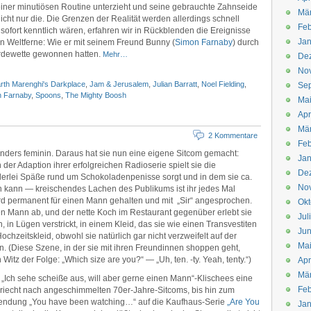
 einer minutiösen Routine unterzieht und seine gebrauchte Zahnseide
Mä
icht nur die. Die Grenzen der Realität werden allerdings schnell
Feb
 sofort kenntlich wären, erfahren wir in Rückblenden die Ereignisse
Jan
n Weltferne: Wie er mit seinem Freund Bunny (
Simon Farnaby
) durch
erdewette gewonnen hatten.
Mehr…
De
No
rth Marenghi's Darkplace
,
Jam & Jerusalem
,
Julian Barratt
,
Noel Fielding
,
Se
n Farnaby
,
Spoons
,
The Mighty Boosh
Ma
Apr
Mä
2 Kommentare
Feb
onders feminin. Daraus hat sie nun eine eigene Sitcom gemacht:
Jan
der Adaption ihrer erfolgreichen Radioserie spielt sie die
De
allerlei Späße rund um Schokoladenpenisse sorgt und in dem sie ca.
No
en kann — kreischendes Lachen des Publikums ist ihr jedes Mal
ird permanent für einen Mann gehalten und mit „Sir“ angesprochen.
Okt
nen Mann ab, und der nette Koch im Restaurant gegenüber erlebt sie
Jul
, in Lügen verstrickt, in einem Kleid, das sie wie einen Transvestiten
Jun
chzeitskleid, obwohl sie natürlich gar nicht verzweifelt auf der
Ma
. (Diese Szene, in der sie mit ihren Freundinnen shoppen geht,
 Witz der Folge: „Which size are you?“ — „Uh, ten. -ty. Yeah, tenty.“)
Apr
Mä
„Ich sehe scheiße aus, will aber gerne einen Mann“-Klischees eine
Feb
riecht nach angeschimmelten 70er-Jahre-Sitcoms, bis hin zum
blendung „You have been watching…“ auf die Kaufhaus-Serie
„Are You
Jan