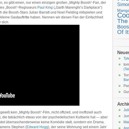
n, es gibt einen, nur einen einzigen großen „Mighty Boosh“-Fan, der
Simo
 des „Boosh“-Regisseurs
Paul King
(„Garth Marenghi’s Darkplace“)
Mang
 die Boosh-Stars Julian Barratt und Noel Fielding mitspielen und
Coo
kleine Gastauftritte haben. Nennen wir diesen Fan der Einfachheit
The
r dich.
Boos
Of It
Neue
Tyl
tom
(Tei
Tor
Ba
Pas
Gus
Archi
Jul
 gewiß kein „Mighty Boosh“-Film, nicht offiziell, und inoffiziell auch
Jun
g, die tatsächlich etwas von der psychedelischen Kultserie hat — aber
indet überraschenderweise keine Komödie statt, sondern ein Drama.
Ma
namens Stephen (
Edward Hogg
), der seine Wohnung seit einem Jahr
Apr