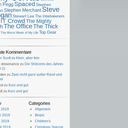
Spaced
n Pegg
Stephen
Steve
Stephen Merchant
an
gan
Stewart Lee
The Inbetweeners
 IT Crowd
The Mighty
The Office
The Thick
h
Top Gear
The Worst Week of My Life
ste Kommentare
er Scott
zu
Klein, aber fein
 dissonance
zu
Die Shitcoms des Jahres
l 2)
sten
zu
Zwei nicht ganz außer Rand und
nd
st
zu
Kurz und gut
tl
zu
Kurz und gut
v
Categories
i 2019
Allgemein
i 2019
Biopic
i 2019
Children's
il 2019
Christmas Special