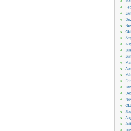
Mä
Feb
Jan
De
No
Okt
Se
Aug
Jul
Jun
Ma
Apr
Mä
Feb
Jan
De
No
Okt
Se
Aug
Jul
Jun