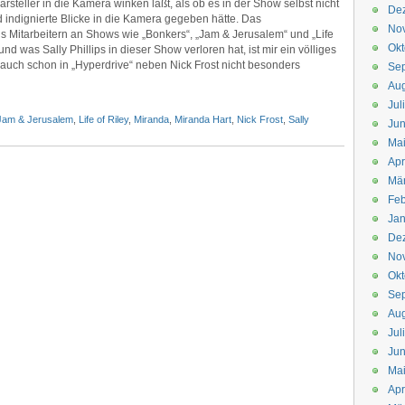
arsteller in die Kamera winken läßt, als ob es in der Show selbst nicht
De
 indignierte Blicke in die Kamera gegeben hätte. Das
No
 Mitarbeitern an Shows wie „Bonkers“, „Jam & Jerusalem“ und „Life
Okt
nd was Sally Phillips in dieser Show verloren hat, ist mir ein völliges
h auch schon in „Hyperdrive“ neben Nick Frost nicht besonders
Se
Aug
Jul
Jam & Jerusalem
,
Life of Riley
,
Miranda
,
Miranda Hart
,
Nick Frost
,
Sally
Jun
Ma
Apr
Mä
Feb
Jan
De
No
Okt
Se
Aug
Jul
Jun
Ma
Apr