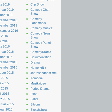
rz 2019
Clip Show
ruar 2019
Comedy Chat
Show
uar 2019
Comedy
zember 2018
Landmarks
vember 2018
Comedy Musical
ptember 2016
Comedy News
i 2016
Show
il 2016
Comedy Panel
rz 2016
Show
ruar 2016
ComedyDrama
uar 2016
Dokumentation
zember 2015
Drama
vember 2015
Humorkritik
ober 2015
Jahresendabstimmung
i 2015
Komödie
i 2015
Musikvideo
i 2015
Period Drama
il 2015
Pilot
rz 2015
Satire
ruar 2015
Sitcom
uar 2015
Sketchshow