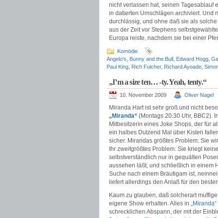
nicht verlassen hat, seinen Tagesablauf
in datierten Umschlägen archiviert. Und n
durchlässig, und ohne daß sie als solche
aus der Zeit vor Stephens selbstgewählte
Europa reiste, nachdem sie bei einer Pf
Komödie
Angelo's
,
Bunny and the Bull
,
Edward Hogg
,
Ga
Paul King
,
Rich Fulcher
,
Richard Ayoade
,
Simo
„I’m a size ten… -ty. Yeah, tenty.“
10. November 2009
Oliver Nagel
Miranda Hart ist sehr groß und nicht bes
„Miranda“
(Montags 20.30 Uhr, BBC2). In 
Mitbesitzerin eines Joke Shops, der für 
ein halbes Dutzend Mal über Kisten fall
sicher. Mirandas größtes Problem: Sie w
Ihr zweitgrößtes Problem: Sie kriegt kei
selbstverständlich nur in gequälten Posen
aussehen läßt, und schließlich in einem Ho
Suche nach einem Bräutigam ist, neinnein
liefert allerdings den Anlaß für den besten
Kaum zu glauben, daß solcherart muffige 
eigene Show erhalten. Alles in
„Miranda“
schrecklichen Abspann, der mit der Ein