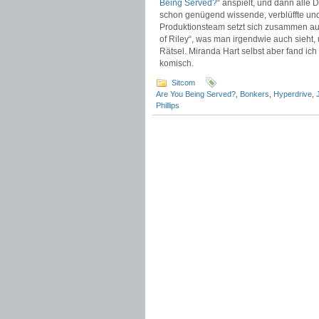
Being Served?“
anspielt, und dann alle D
schon genügend wissende, verblüffte und
Produktionsteam setzt sich zusammen aus
of Riley“, was man irgendwie auch sieht, u
Rätsel. Miranda Hart selbst aber fand ic
komisch.
Sitcom
Are You Being Served?
,
Bonkers
,
Hyperdrive
,
Phillips