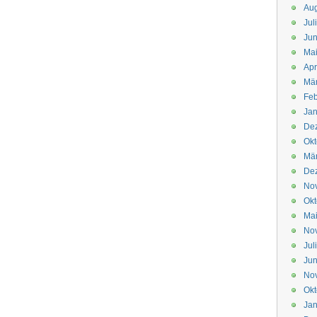
Aug
Jul
Jun
Ma
Apr
Mä
Feb
Jan
De
Okt
Mä
De
No
Okt
Ma
No
Jul
Jun
No
Okt
Jan