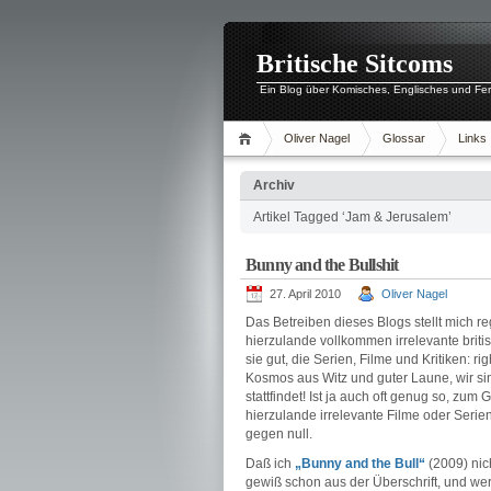
Britische Sitcoms
Ein Blog über Komisches, Englisches und Fe
Oliver Nagel
Glossar
Links
Archiv
Artikel Tagged ‘Jam & Jerusalem’
Bunny and the Bullshit
27. April 2010
Oliver Nagel
Das Betreiben dieses Blogs stellt mich r
hierzulande vollkommen irrelevante brit
sie gut, die Serien, Filme und Kritiken: 
Kosmos aus Witz und guter Laune, wir sin
stattfindet! Ist ja auch oft genug so, zu
hierzulande irrelevante Filme oder Serien
gegen null.
Daß ich
„Bunny and the Bull“
(2009) nich
gewiß schon aus der Überschrift, und we