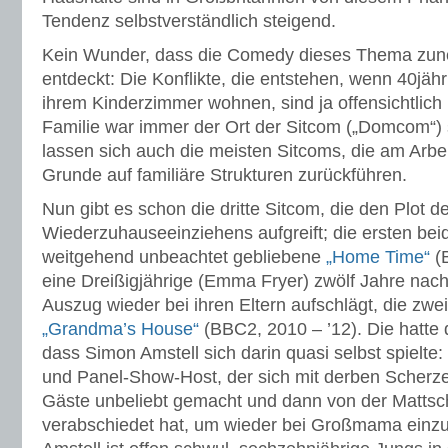
Tendenz selbstverständlich steigend.
Kein Wunder, dass die Comedy dieses Thema zun
entdeckt: Die Konflikte, die entstehen, wenn 40jähri
ihrem Kinderzimmer wohnen, sind ja offensichtlich 
Familie war immer der Ort der Sitcom („Domcom“) s
lassen sich auch die meisten Sitcoms, die am Arbei
Grunde auf familiäre Strukturen zurückführen.
Nun gibt es schon die dritte Sitcom, die den Plot d
Wiederzuhauseeinziehens aufgreift; die ersten be
weitgehend unbeachtet gebliebene
„Home Time“
(B
eine Dreißigjährige (Emma Fryer) zwölf Jahre nach
Auszug wieder bei ihren Eltern aufschlägt, die zwe
„Grandma’s House“
(BBC2, 2010 – ’12). Die hatte 
dass Simon Amstell sich darin quasi selbst spielt
und Panel-Show-Host, der sich mit derben Scherze
Gäste unbeliebt gemacht und dann von der Matts
verabschiedet hat, um wieder bei Großmama einzu