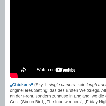
„Chickens“
(Sky 1,
single camera
, kein
laugh trac
originelleres Setting: das des Ersten Weltkriegs. All
an der Front, sondern zuhause in England, wo die
Cecil (Simon Bird, „The Inbetweeners“, „Friday Nig