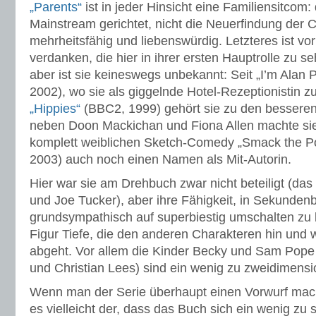
„Parents“
ist in jeder Hinsicht eine Familiensitcom
Mainstream gerichtet, nicht die Neuerfindung der 
mehrheitsfähig und liebenswürdig. Letzteres ist vo
verdanken, die hier in ihrer ersten Hauptrolle zu s
aber ist sie keineswegs unbekannt: Seit „I’m Alan 
2002), wo sie als giggelnde Hotel-Rezeptionistin z
„Hippies“
(BBC2, 1999) gehört sie zu den besseren
neben Doon Mackichan und Fiona Allen machte sie 
komplett weiblichen Sketch-Comedy „Smack the Po
2003) auch noch einen Namen als Mit-Autorin.
Hier war sie am Drehbuch zwar nicht beteiligt (da
und Joe Tucker), aber ihre Fähigkeit, in Sekunden
grundsympathisch auf superbiestig umschalten zu k
Figur Tiefe, die den anderen Charakteren hin und 
abgeht. Vor allem die Kinder Becky und Sam Pop
und Christian Lees) sind ein wenig zu zweidimensi
Wenn man der Serie überhaupt einen Vorwurf mac
es vielleicht der, dass das Buch sich ein wenig zu 