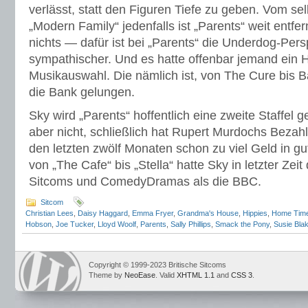
verlässt, statt den Figuren Tiefe zu geben. Vom sel
„Modern Family“ jedenfalls ist „Parents“ weit entfe
nichts — dafür ist bei „Parents“ die Underdog-Persp
sympathischer. Und es hatte offenbar jemand ein 
Musikauswahl. Die nämlich ist, von The Cure bis 
die Bank gelungen.
Sky wird „Parents“ hoffentlich eine zweite Staffel g
aber nicht, schließlich hat Rupert Murdochs Bezah
den letzten zwölf Monaten schon zu viel Geld in g
von „The Cafe“ bis „Stella“ hatte Sky in letzter Zei
Sitcoms und ComedyDramas als die BBC.
Sitcom
Christian Lees
,
Daisy Haggard
,
Emma Fryer
,
Grandma's House
,
Hippies
,
Home Tim
Hobson
,
Joe Tucker
,
Lloyd Woolf
,
Parents
,
Sally Phillips
,
Smack the Pony
,
Susie Bla
Copyright © 1999-2023 Britische Sitcoms
Theme by
NeoEase
. Valid
XHTML 1.1
and
CSS 3
.