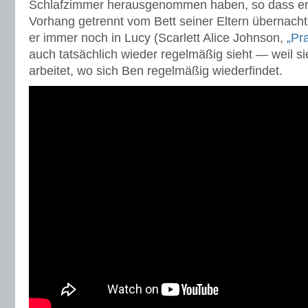
Schlafzimmer herausgenommen haben, so dass er 
Vorhang getrennt vom Bett seiner Eltern übernach
er immer noch in Lucy (Scarlett Alice Johnson,
„Pr
auch tatsächlich wieder regelmäßig sieht — weil s
arbeitet, wo sich Ben regelmäßig wiederfindet.