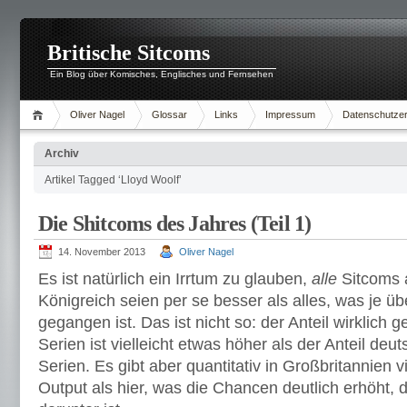
Britische Sitcoms
Ein Blog über Komisches, Englisches und Fernsehen
Oliver Nagel
Glossar
Links
Impressum
Datenschutzer
Archiv
Artikel Tagged ‘Lloyd Woolf’
Die Shitcoms des Jahres (Teil 1)
14. November 2013
Oliver Nagel
Es ist natürlich ein Irrtum zu glauben,
alle
Sitcoms 
Königreich seien per se besser als alles, was je ü
gegangen ist. Das ist nicht so: der Anteil wirklich 
Serien ist vielleicht etwas höher als der Anteil de
Serien. Es gibt aber quantitativ in Großbritannien
Output als hier, was die Chancen deutlich erhöht,