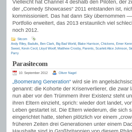
Vielleicht hat Channel 4 deshalb den Piloten, der
der „Comedy Showcases“ 2011 entstanden ist, nich
kommissioniert. Das hat dann Sky übernommen —
Portfolio erweitert, das 2013 erstaunlich viel schl
noch 2012.
Sitcom
Andy Riley
,
Badults
,
Ben Clark
,
Big Bad World
,
Blake Harrison
,
Chickens
,
Emer Kenn
Sweet
,
Kevin Cecil
,
Lloyd Woolf
,
Matthew Crosby
,
Parents
,
Scarlett Alice Johnson
,
Si
Parry
Parasitecom
10. September 2012
Oliver Nagel
„Boomerang Generation“
wird sie im angelsächsis
genannt: die Kohorte der Krisenverlierer, die zwar 
nun aber vor den Trümmern ihrer Existenz steht un
ihren Eltern einzieht, sprich: wieder dort landet, vo
Leben gestartet ist. Die Eltern wiederum, die sich 
eingerichtet hatte, stehen plötzlich vor einem „cro
früheren Zeiten drei Generationen unter einem Da
Haushalte sind in Großbritannien von diesem Phä