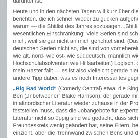
darunter ist.
Heute und in den nächsten Tagen will kurz über di
berichten, die ich schnell wieder zu gucken aufgeh
warum — die Shitlist des Jahres sozusagen. „Shitlis
wesentlichen Einschränkung: Viele Serien sind sch
mich, weil sie gar nicht an mich gerichtet sind. (D
deutschen Serien nicht so, die sind von vorneherein
wie alt, nord- wie ost- wie süddeutsch, männlich wi
Hochschulabsolventen wie Hilfsarbeiter.) Logisch, 
mein Raster fällt — es ist also vielleicht gerade hi
andere Tipp dabei, was es noch Interessantes geg
„Big Bad World“
(Comedy Central) etwa, die Sin
Ben („Inbetweener“ Blake Harrison), der gerade m
in altnordischer Literatur wieder zuhause in der 
feststellen muss, dass die Jobangebote für Experte
Literatur nicht so üppig sind wie gedacht, dass sic
Freundeskreis wenig geändert hat, seine Eltern, b
einzieht, aber die Trennwand zwischen Bens und d