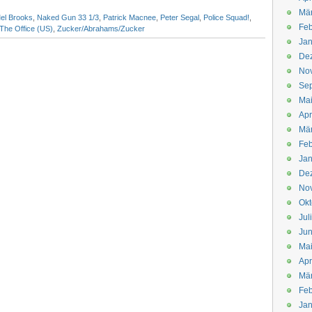
Mä
el Brooks
,
Naked Gun 33 1/3
,
Patrick Macnee
,
Peter Segal
,
Police Squad!
,
Feb
The Office (US)
,
Zucker/Abrahams/Zucker
Jan
De
No
Se
Ma
Apr
Mä
Feb
Jan
De
No
Okt
Jul
Jun
Ma
Apr
Mä
Feb
Jan