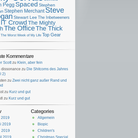
Spaced
n Pegg
Stephen
Steve
Stephen Merchant
an
gan
Stewart Lee
The Inbetweeners
 IT Crowd
The Mighty
The Office
The Thick
h
Top Gear
The Worst Week of My Life
ste Kommentare
er Scott
zu
Klein, aber fein
 dissonance
zu
Die Shitcoms des Jahres
l 2)
sten
zu
Zwei nicht ganz außer Rand und
nd
st
zu
Kurz und gut
tl
zu
Kurz und gut
v
Categories
i 2019
Allgemein
i 2019
Biopic
i 2019
Children's
il 2019
Christmas Special