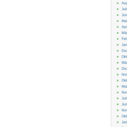
Aug
Jul
Jun
Ma
Apr
Mä
Feb
Jan
De
Okt
Mä
De
No
Okt
Ma
No
Jul
Jun
No
Okt
Jan