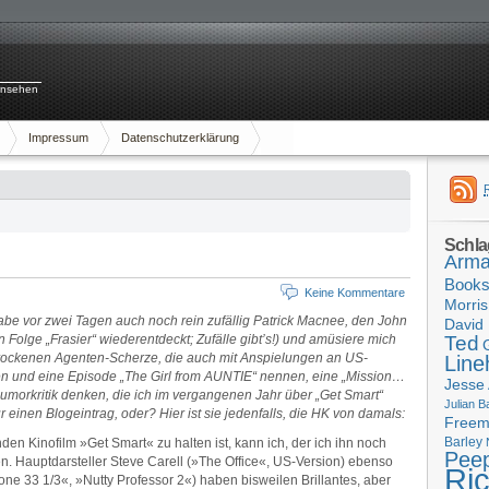
rnsehen
Impressum
Datenschutzerklärung
Schla
Arma
Book
Keine Kommentare
Morris
be vor zwei Tagen auch noch rein zufällig Patrick Macnee, den John
David 
 Folge „Frasier“ wiederentdeckt; Zufälle gibt’s!) und amüsiere mich
Ted
-trockenen Agenten-Scherze, die auch mit Anspielungen an US-
Line
n und eine Episode „The Girl from AUNTIE“ nennen, eine „Mission…
Jesse
umorkritik denken, die ich im vergangenen Jahr über „Get Smart“
Julian B
 einen Blogeintrag, oder? Hier ist sie jedenfalls, die HK von damals:
Free
Barley
en Kinofilm »Get Smart« zu halten ist, kann ich, der ich ihn noch
Pee
n. Hauptdarsteller Steve Carell (»The Office«, US-Version) ebenso
Ri
e 33 1/3«, »Nutty Professor 2«) haben bisweilen Brillantes, aber