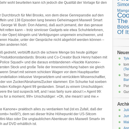
Sehr wohl beurteilen kann ich jedoch die Qualität der Vorlage für den
Simo
Mang
Coo
 Durchbruch für Mel Brooks, von dem diese Genreparodie auf den
The
taffeln und 138 Episoden lang bewies Geheimagent Maxwell Smart
en George W. Bush: Don Adams), daß auch jemand, der das genaue
Boos
elt retten kann – trotz sinnloser Gadgets wie etwa Schuhtelefonen,
Of It
n der Oper) klingeln und Verfolgungen un­gemein erschweren, und
cheren Haube, unter der Gespräche nicht abgehört werden können –
r den anderen hört.
Neue
iß gedreht, verblüfft durch die schiere Menge bis heute gültiger
 Produktionsstandards: Brooks und Co-Creator Buck Henry haben mit
Tyl
»Police Squad!« und die daraus entstandenen »Nackte Kanone«-
tom
rsten Stock und große Teile der Inneneinrichtung haben sie gleich
(Tei
, wenn Smart mit seinem schicken Wagen vor dem Hauptquartier
Tor
konstellation inklusive Vorgesetztem und verrücktem Wissenschaftler,
Ba
eder von Zucker/Abrahams/Zucker stammen: Ein Schurke hat soeben
Pas
nden Kollegin Agent 99 gestanden. Smart zu einem Unschuldigen:
re the last suspects left, and I was fairly sure about I.« Agent 99:
Gus
ou for a moment, 99!« ­Unschuldiger: »Oh, she meant I and me.«
Archi
Kanone« praktisch alles zu verdanken hat (ist es Zufall, daß der
Jul
mb« heißt?), dem sei dieser frühe Höhepunkt der US-Sitcom
Jun
»Mini-Max oder Die unglaublichen Abenteuer des ­Maxwell Smart« im
Ma
 auf DVD erhältlich ist.
Apr