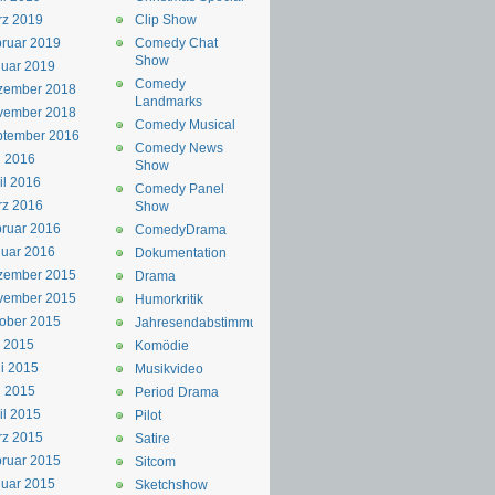
rz 2019
Clip Show
ruar 2019
Comedy Chat
Show
uar 2019
Comedy
zember 2018
Landmarks
vember 2018
Comedy Musical
ptember 2016
Comedy News
i 2016
Show
il 2016
Comedy Panel
rz 2016
Show
ruar 2016
ComedyDrama
uar 2016
Dokumentation
zember 2015
Drama
vember 2015
Humorkritik
ober 2015
Jahresendabstimmung
i 2015
Komödie
i 2015
Musikvideo
i 2015
Period Drama
il 2015
Pilot
rz 2015
Satire
ruar 2015
Sitcom
uar 2015
Sketchshow