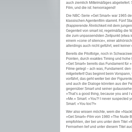
auch ziemlich Mittelmäßiges abgeliefert. 
Film, und die ist: hervorragend!
Die NBC-Serie »Get Smart« war 1965 der
klassischen Agentenfilm stammt. Fünf S
(frappierende Ähnlichkeit mit dem jung
Gegenteil von smart ist, regelmäßig die W
die zum unpassendsten Zeitpunkt (etwa i
einem »cone of ­silence«, einer abhörsi
allerdings auch nicht geführt, weil ­keine
Bereits die Pilotfolge, noch in Schwarzwe
Pointen, durch exaktes Timing und hohe
»Get Smart« bereits das Fundament für 
Filme gelegt – ach was, Fundament: den e
mitgeliefert! Das beginnt beim Vorspann
vorfährt, das geht weiter bei der Figuren
und auch die Dialoge könnten aus der F
gegenüber Smart und seiner gutaussehe
»That’s a good thing, because you and I we
»Me.« Smart: »You?! I ­never suspected y
Smart: »You too?!«
Wer also wissen möchte, wem die »Nackte 
»Get Smart«-Film von 1980 »The Nude Bo
empfohlen, der bei uns unter dem Titel 
Fernsehen lief und unter diesem Titel auch