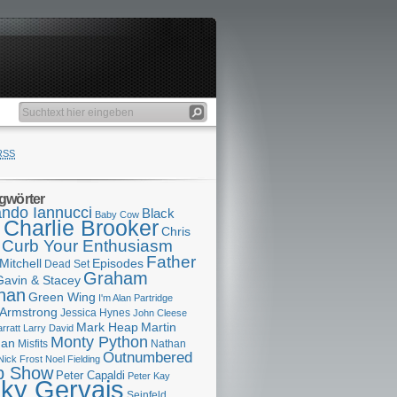
RSS
gwörter
ndo Iannucci
Black
Baby Cow
Charlie Brooker
s
Chris
Curb Your Enthusiasm
Father
Mitchell
Episodes
Dead Set
Graham
Gavin & Stacey
han
Green Wing
I'm Alan Partridge
 Armstrong
Jessica Hynes
John Cleese
Mark Heap
Martin
arratt
Larry David
Monty Python
man
Misfits
Nathan
Outnumbered
Nick Frost
Noel Fielding
p Show
Peter Capaldi
Peter Kay
cky Gervais
Seinfeld