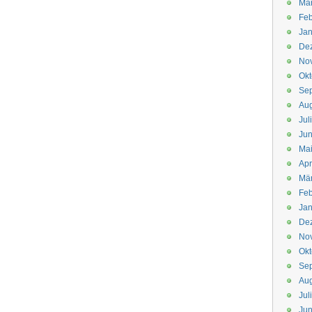
Mä
Feb
Jan
De
No
Okt
Se
Aug
Jul
Jun
Ma
Apr
Mä
Feb
Jan
De
No
Okt
Se
Aug
Jul
Jun