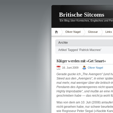
Britische Sitcoms
Ein Blog über Komisches, Englisches und Fe
Oliver Nagel
Glossar
Links
Archiv
Artikel Tagged ‘Patrick Macnee’
Klüger werden mit »Get Smart«
16. Juni 2009
Oliver Nagel
Gerade gucke ich „The Avengers“ (und ha
Steed aus den „Avengers“, in einer späten
mal mehr, mal weniger über die britisch
Pendants des Agentengenres nicht spare
Highly Improbable“, und mußte an eine H
geschrieben habe — das reicht ja wohl für
Was von dem am 10. Juli (2008) anlaufend
nicht gesehen habe, nur schwer beurteile
wie Regisseur Peter Segal (»Nackte Kanon