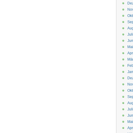
De
No
Okt
Se
Aug
Jul
Jun
Ma
Apr
Mä
Feb
Jan
De
No
Okt
Se
Aug
Jul
Jun
Ma
Apr