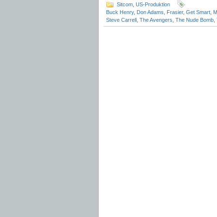
Sitcom
,
US-Produktion
Buck Henry
,
Don Adams
,
Frasier
,
Get Smart
,
M
Steve Carrell
,
The Avengers
,
The Nude Bomb
,