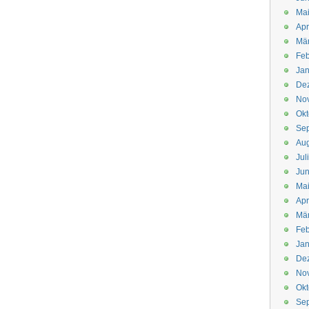
Mai
Apr
Mär
Feb
Jan
De
No
Okt
Se
Aug
Jul
Jun
Ma
Apr
Mä
Feb
Jan
De
No
Okt
Se