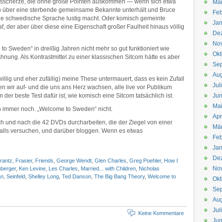
eitsscherze, die ohne große Pointen auskommen — wenn sich etwa
Mä
h über eine sterbende gemeinsame Bekannte unterhält und Bruce
Feb
die schwedische Sprache lustig macht. Oder komisch gemeinte
Jan
 der aber über diese eine Eigenschaft großer Faulheit hinaus völlig
De
No
o Sweden“ in dreißig Jahren nicht mehr so gut funktioniert wie
Okt
Ahnung. Als Kontrastmittel zu einer klassischen Sitcom hätte es aber
Se
Aug
llig und eher zufällig) meine These untermauert, dass es kein Zufall
Jul
nen wir auf- und die uns ans Herz wachsen, alle live vor Publikum
der beste Test dafür ist, wie komisch eine Sitcom tatsächlich ist.
Jun
Ma
en immer noch. „Welcome to Sweden“ nicht.
Apr
 und nach die 42 DVDs durcharbeiten, die der Ziegel von einer
Mä
falls versuchen, und darüber bloggen. Wenn es etwas
Feb
Jan
De
rantz
,
Frasier
,
Friends
,
George Wendt
,
Glen Charles
,
Greg Poehler
,
How I
No
berger
,
Ken Levine
,
Les Charles
,
Married... with Children
,
Nicholas
an
,
Seinfeld
,
Shelley Long
,
Ted Danson
,
The Big Bang Theory
,
Welcome to
Okt
Se
Aug
Jul
Keine Kommentare
Jun