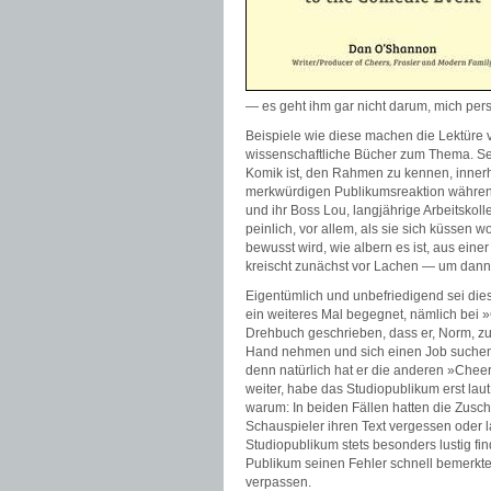
— es geht ihm gar nicht darum, mich pers
Beispiele wie diese machen die Lektüre 
wissenschaftliche Bücher zum Thema. Sehr
Komik ist, den Rahmen zu kennen, inner
merkwürdigen Publikumsreaktion währen
und ihr Boss Lou, langjährige Arbeitskol
peinlich, vor allem, als sie sich küssen
bewusst wird, wie albern es ist, aus eine
kreischt zunächst vor Lachen — um dann
Eigentümlich und unbefriedigend sei die
ein weiteres Mal begegnet, nämlich bei 
Drehbuch geschrieben, dass er, Norm, zun
Hand nehmen und sich einen Job suchen 
denn natürlich hat er die anderen »Chee
weiter, habe das Studiopublikum erst lau
warum: In beiden Fällen hatten die Zusc
Schauspieler ihren Text vergessen oder l
Studiopublikum stets besonders lustig fi
Publikum seinen Fehler schnell bemerkte
verpassen.