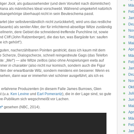
liger
Jock
, als gutaussehender (und dem Vorurteil nach dümmlicher)
Mä
 Diana als männliches Ideal vorschwebt. Während umgekehrt natürlich
Feb
chtsangehörige überhaupt nicht in sein Beuteschema passt.
Jan
tet (der selbstverständlich nicht zurückkehrt), wird uns das restliche
De
santo) als seniler Alter, der für irrlichternd-abseitige Witze zuständig
No
Kellnerin, dere Gebiet die schneidend-treffende Punchline ist, sowie
Se
Cliff (John Ratzenberger), die das tun, was Bargäste tun: saufen
 ich gehört“).
Ma
Apr
 guten, nacherzählbaren Pointen gestrickt, dass ich kaum mit dem
 Scherze, Dialogscherze, schnell reingestreute Gags (das Telefon
Mä
äste: „Me!“) — alle Witze zeitlos (also ohne Anspielungen ewta auf
Feb
immer
in charakter
(also nicht nur komisch, sondern auch die Figur
Jan
elten der erwartbarste Witz, sondern meistens ein besserer. Wenn es
De
ehen, dann war er immerhin viel schöner ausgeführt, als ich es
No
Okt
an erfahrene Produzenten (in diesem Falle James Burrows, Glen
Jul
t (u.a.
Ken Levine
und
Earl Pomerantz
), die in der Lage sind, so gute
Live-Publikum sich wegschmeißt vor Lachen.
Jun
Ma
n“
gesehen (NBC, 2014).
Apr
Mä
Feb
Jan