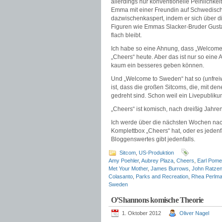
allerdings nur konventionelle Peinlichk
Emma mit einer Freundin auf Schwedisc
dazwischenkaspert, indem er sich über 
Figuren wie Emmas Slacker-Bruder Gustaf,
flach bleibt.
Ich habe so eine Ahnung, dass „Welcome t
„Cheers“ heute. Aber das ist nur so eine 
kaum ein besseres geben können.
Und „Welcome to Sweden“ hat so (unfreiwi
ist, dass die großen Sitcoms, die, mit de
gedreht sind. Schon weil ein Livepublikum 
„Cheers“ ist komisch, nach dreißig Jahr
Ich werde über die nächsten Wochen nach
Komplettbox „Cheers“ hat, oder es jeden
Bloggenswertes gibt jedenfalls.
Sitcom
,
US-Produktion
Amy Poehler
,
Aubrey Plaza
,
Cheers
,
Earl Pome
Met Your Mother
,
James Burrows
,
John Ratzen
Colasanto
,
Parks and Recreation
,
Rhea Perlm
Sweden
O’Shannons komische Theorie
1. Oktober 2012
Oliver Nagel