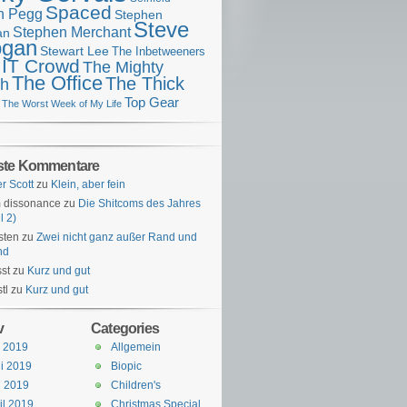
Spaced
n Pegg
Stephen
Steve
Stephen Merchant
an
gan
Stewart Lee
The Inbetweeners
 IT Crowd
The Mighty
The Office
The Thick
h
Top Gear
The Worst Week of My Life
ste Kommentare
er Scott
zu
Klein, aber fein
 dissonance
zu
Die Shitcoms des Jahres
l 2)
sten
zu
Zwei nicht ganz außer Rand und
nd
st
zu
Kurz und gut
tl
zu
Kurz und gut
v
Categories
i 2019
Allgemein
i 2019
Biopic
i 2019
Children's
il 2019
Christmas Special