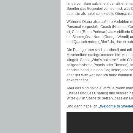
lange von Sam aufziehen, der als ehema
Sportler das Gegenteil von dem ist, was
auch sie als halbintellektuelle Oberschi
Während Diana also auf ihre Verlobten war
Personal vorgestellt: Coach (Nicholas Cola
ist, Carla (Rhea Perlman) als verbitterte 
die Stammgäste Norm (George Wendt) und 
und Quatsch reden („Bier? Ja, davon habe
Die Dialoge aber sind so schnell und mit
Mitschreiben nachgekommen bin: visuelle
klingelt. Carla: „Who’s not here?“ alle G
zeitgenössische Promis oder Themen), 
beschreibend, die den Gag liefert) und s
aber der Witz war, den ich habe kommen s
erwartet hätte.
Aber das sind halt die Vorteile, wenn m
Charles und Les Charles) und Autoren ha
Witze gut in Szene zu setzen, dass ein 
Und dann habe ich
„Welcome to Swede