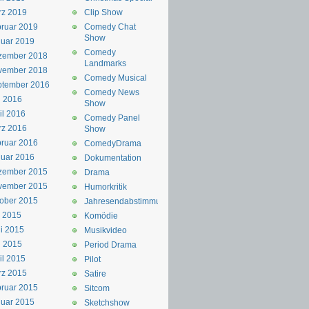
rz 2019
Clip Show
ruar 2019
Comedy Chat
Show
uar 2019
Comedy
zember 2018
Landmarks
vember 2018
Comedy Musical
ptember 2016
Comedy News
i 2016
Show
il 2016
Comedy Panel
rz 2016
Show
ruar 2016
ComedyDrama
uar 2016
Dokumentation
zember 2015
Drama
vember 2015
Humorkritik
ober 2015
Jahresendabstimmung
i 2015
Komödie
i 2015
Musikvideo
i 2015
Period Drama
il 2015
Pilot
rz 2015
Satire
ruar 2015
Sitcom
uar 2015
Sketchshow