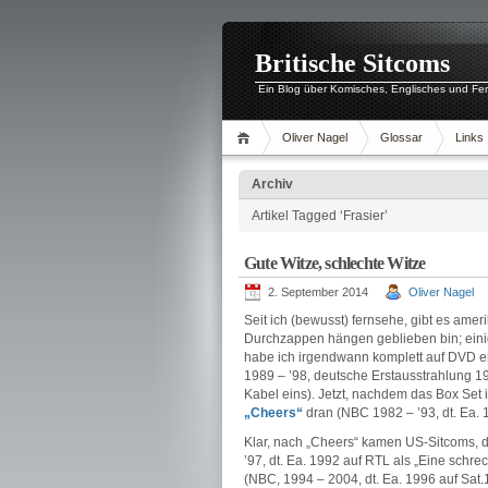
Britische Sitcoms
Ein Blog über Komisches, Englisches und Fe
Oliver Nagel
Glossar
Links
Archiv
Artikel Tagged ‘Frasier’
Gute Witze, schlechte Witze
2. September 2014
Oliver Nagel
Seit ich (bewusst) fernsehe, gibt es ame
Durchzappen hängen geblieben bin; eini
habe ich irgendwann komplett auf DVD e
1989 – ’98, deutsche Erstausstrahlung 
Kabel eins). Jetzt, nachdem das Box Set i
„Cheers“
dran (NBC 1982 – ’93, dt. Ea. 
Klar, nach „Cheers“ kamen US-Sitcoms, 
’97, dt. Ea. 1992 auf RTL als „Eine schre
(NBC, 1994 – 2004, dt. Ea. 1996 auf Sat.