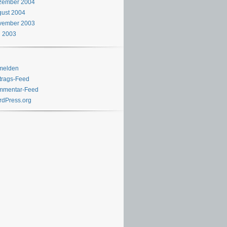
zember 2004
ust 2004
vember 2003
i 2003
melden
trags-Feed
mmentar-Feed
dPress.org