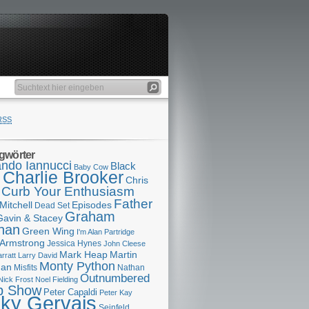
RSS
gwörter
ndo Iannucci
Black
Baby Cow
Charlie Brooker
s
Chris
Curb Your Enthusiasm
Father
Mitchell
Episodes
Dead Set
Graham
Gavin & Stacey
han
Green Wing
I'm Alan Partridge
 Armstrong
Jessica Hynes
John Cleese
Mark Heap
Martin
arratt
Larry David
Monty Python
man
Misfits
Nathan
Outnumbered
Nick Frost
Noel Fielding
p Show
Peter Capaldi
Peter Kay
cky Gervais
Seinfeld