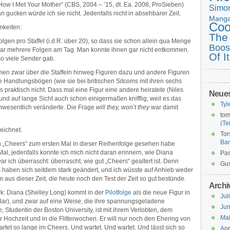
„How I Met Your Mother“ (CBS, 2004 – ’15, dt. Ea. 2008, ProSieben)
Simo
gucken würde ich sie nicht. Jedenfalls nicht in absehbarer Zeit.
Mang
Coo
mkeiten:
The
olgen pro Staffel (i.d.R. über 20), so dass sie schon allein qua Menge
Boos
 sogar mehrere Folgen am Tag. Man konnte ihnen gar nicht entkommen.
Of It
 so viele Sender gab.
kamen zwar über die Staffeln hinweg Figuren dazu und andere Figuren
 Handlungsbögen (wie sie bei britischen Sitcoms mit ihren sechs
 praktisch nicht. Dass mal eine Figur eine andere heiratete (Niles
Neue
d auf lange Sicht auch schon einigermaßen knifflig, weil es das
Tyl
nwesentlich veränderte. Die Frage
will they, won’t they
war damit
tom
(Tei
eichnet.
Tor
Ba
en „Cheers“ zum ersten Mal in dieser Reihenfolge gesehen habe
al, jedenfalls konnte ich mich nicht daran erinnern, wie Diana
Pas
 ich überrascht: überrascht, wie gut „Cheers“ gealtert ist. Denn
Gus
 haben sich seitdem stark geändert, und ich wüsste auf Anhieb weder
 aus dieser Zeit, die heute noch den Test der Zeit so gut bestünde.
Archi
rk: Diana (Shelley Long) kommt in der
Pilotfolge
als die neue Figur in
Jul
Bar), und zwar auf eine Weise, die ihre spannungsgeladene
Jun
 Studentin der Boston University, ist mit ihrem Verlobten, dem
Ma
Hochzeit und in die Flitterwochen. Er will nur noch den Ehering von
rtet so lange im Cheers. Und wartet. Und wartet. Und lässt sich so
Apr