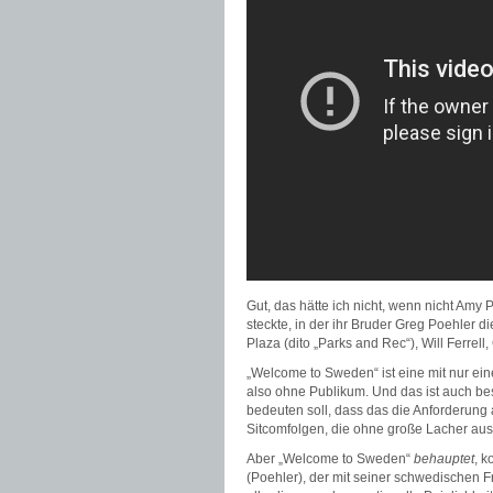
Gut, das hätte ich nicht, wenn nicht Amy
steckte, in der ihr Bruder Greg Poehler d
Plaza (dito „Parks and Rec“), Will Ferre
„Welcome to Sweden“ ist eine mit nur ei
also ohne Publikum. Und das ist auch bes
bedeuten soll, dass das die Anforderung a
Sitcomfolgen, die ohne große Lacher a
Aber „Welcome to Sweden“
behauptet
, k
(Poehler), der mit seiner schwedischen 