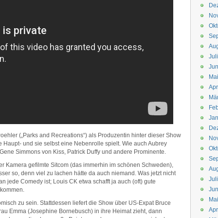
De
No
Okt
Se
Aug
Jul
Jun
Ma
Apr
Mä
Feb
Jan
De
 Poehler („Parks and Recreations“) als Produzentin hinter dieser Show
No
ie Haupt- und sie selbst eine Nebenrolle spielt. Wie auch Aubrey
Okt
ll, Gene Simmons von Kiss, Patrick Duffy und andere Prominente.
Se
ner Kamera gefilmte Sitcom (das immerhin im schönen Schweden),
Aug
ser so, denn viel zu lachen hätte da auch niemand. Was jetzt nicht
Jul
n jede Comedy ist; Louis CK etwa schafft ja auch (oft) gute
Jun
uskommen.
Ma
omisch zu sein. Stattdessen liefert die Show über US-Expat Bruce
Apr
Frau Emma (Josephine Bornebusch) in ihre Heimat zieht, dann