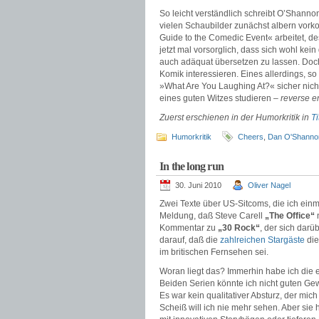
So leicht verständlich schreibt O’Shann
vielen Schaubilder zunächst albern vor
Guide to the Comedic Event« arbeitet, d
jetzt mal vorsorglich, dass sich wohl kei
auch adäquat übersetzen zu lassen. Doch l
Komik interessieren. Eines allerdings, 
»What Are You Laughing At?« sicher nic
eines guten Witzes studieren –
reverse e
Zuerst erschienen in der Humorkritik in
T
Humorkritik
Cheers
,
Dan O'Shanno
In the long run
30. Juni 2010
Oliver Nagel
Zwei Texte über US-Sitcoms, die ich ein
Meldung, daß Steve Carell
„The Office“
n
Kommentar zu
„30 Rock“
, der sich darü
darauf, daß die
zahlreichen Stargäste
die
im britischen Fernsehen sei.
Woran liegt das? Immerhin habe ich die er
Beiden Serien könnte ich nicht guten Ge
Es war kein qualitativer Absturz, der mi
Scheiß will ich nie mehr sehen. Aber sie