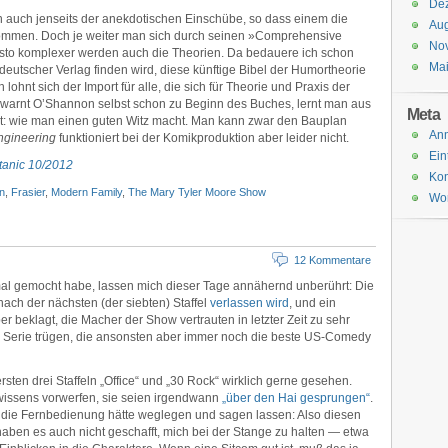
De
on auch jenseits der anekdotischen Einschübe, so dass einem die
Aug
kommen. Doch je weiter man sich durch seinen »Comprehensive
No
esto komplexer werden auch die Theorien. Da bedauere ich schon
Ma
n deutscher Verlag finden wird, diese künftige Bibel der Humortheorie
ohnt sich der Import für alle, die sich für Theorie und Praxis der
so warnt O’Shannon selbst schon zu Beginn des Buches, lernt man aus
Meta
ht: wie man einen guten Witz macht. Man kann zwar den Bauplan
An
ngineering
funktioniert bei der Komikproduktion aber leider nicht.
Ein
itanic 10/2012
Ko
n
,
Frasier
,
Modern Family
,
The Mary Tyler Moore Show
Wor
12 Kommentare
mal gemocht habe, lassen mich dieser Tage annähernd unberührt: Die
ach der nächsten (der siebten) Staffel
verlassen wird
, und ein
ber beklagt, die Macher der Show vertrauten in letzter Zeit zu sehr
 Serie trügen, die ansonsten aber immer noch die beste US-Comedy
sten drei Staffeln „Office“ und „30 Rock“ wirklich gerne gesehen.
wissens vorwerfen, sie seien irgendwann
„über den Hai gesprungen“
.
ch die Fernbedienung hätte weglegen und sagen lassen: Also diesen
 haben es auch nicht geschafft, mich bei der Stange zu halten — etwa