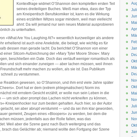
Aug
Kontextfrage widmet O’Shannon den kompletten ersten Teil
seines dreiteiligen Buches. Weiß man etwa, dass der Typ
Jul
am Kneipentisch Berufskomiker ist, kann es die Wirkung
Jun
eines erzählten Witzes sogar mindern, weil man vielleicht
Ma
ahnt: Da will jemand nur sein neues Material ausprobieren
Apr
önlich zu unterhalten.
Mä
von »What Are You Laughing At?« wesentlich kurzweiliger als andere
Feb
 erhellend ist auch eine Anekdote, die belegt, wie wichtig es für
halb dessen man gerade lacht. Da berichtet O’Shannon von einer
Jan
d einer Sitcom-Aufzeichnung der »Mary Tyler Moore Show«: Mary
De
legen, beschließen ein Date. Doch das verläuft weniger romantisch als
Okt
 wollen und sich einander zuneigen — aber lachen müssen, weil ihnen
Mä
r Freundschaft mehr machen zu wollen, als sie ist. Das Publikum
De
 schnell zu verstummen.
No
se Reaktion gewesen, so O’Shannon, und ihm erst viele Jahre später
Okt
»Cheers«. Dort hat er dem (extrem phlegmatischen) Norm ins
ächst mit ernstem Gesicht erzählt, er wolle nun sein Leben in die
Ma
— um sich aber prompt das Lachen nicht verkneifen zu können,
No
rs«-Kneipenhocker nur zum besten gehalten. Auch hier, so der Autor
Jul
t gelacht, sei aber abrupt verstummt — und da sei ihm klar geworden,
Jun
hauer gemeint, Zeugen eines »Bloopers« zu werden, bei dem die
achen müssen, jedenfalls aus der Rolle fallen, was das
No
ndet. Weil aber die Szene ganz nach Buch weiterging und das
Okt
, brach das Gelächter ab; niemand wollte den Fortgang der Szene
Jan