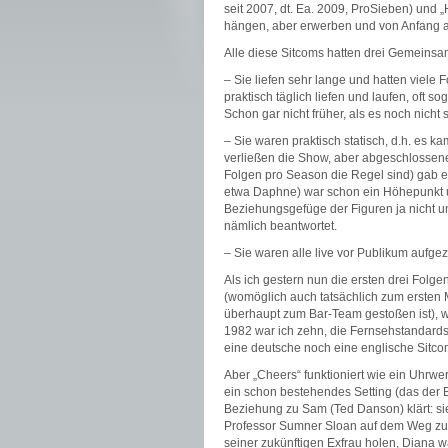
seit 2007, dt. Ea. 2009, ProSieben) und 
hängen, aber erwerben und von Anfang an 
Alle diese Sitcoms hatten drei Gemeinsa
– Sie liefen sehr lange und hatten viele F
praktisch täglich liefen und laufen, oft
Schon gar nicht früher, als es noch nicht
– Sie waren praktisch statisch, d.h. es 
verließen die Show, aber abgeschlossene
Folgen pro Season die Regel sind) gab es
etwa Daphne) war schon ein Höhepunkt un
Beziehungsgefüge der Figuren ja nicht u
nämlich beantwortet.
– Sie waren alle live vor Publikum aufgez
Als ich gestern nun die ersten drei Folg
(womöglich auch tatsächlich zum ersten M
überhaupt zum Bar-Team gestoßen ist), war
1982 war ich zehn, die Fernsehstandards
eine deutsche noch eine englische Sitcom
Aber „Cheers“ funktioniert wie ein Uhrwe
ein schon bestehendes Setting (das der 
Beziehung zu Sam (Ted Danson) klärt: sie,
Professor Sumner Sloan auf dem Weg zur 
seiner zukünftigen Exfrau holen, Diana wa