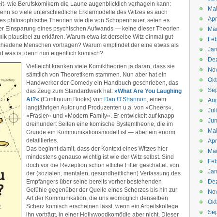
eit- wie Berufskomikern die Laune augenblicklich verhageln kann:
Mai
enn so viele unterschiedliche Erklärmodelle des Witzes es auch
Apr
es philosophische Theorien wie die von Schopenhauer, seien es
er Einsparung eines psychischen Aufwands — keine dieser Theorien
Mär
k plausibel zu erklären. Warum etwa ist derselbe Witz einmal gut
Feb
schiedene Menschen vortragen? Warum empfindet der eine etwas als
Jan
 was ist denn nun eigentlich komisch?
De
Vielleicht kranken viele Komiktheorien ja daran, dass sie
No
sämtlich von Theoretikern stammen. Nun aber hat ein
Okt
Handwerker der Comedy ein Handbuch geschrieben, das
Se
das Zeug zum Standardwerk hat:
»What Are You Laughing
At?«
(Continuum Books) von
Dan O’Shannon
, einem
Aug
langjährigen Autor und Produzenten u.a. von »Cheers«,
Jul
»Frasier« und »Modern Family«. Er entwickelt auf knapp
Jun
dreihundert Seiten eine komische Systemtheorie, die im
Ma
Grunde ein Kommunikationsmodell ist — aber ein enorm
detailliertes.
Apr
Das beginnt damit, dass der Kontext eines Witzes hier
Mä
mindestens genauso wichtig ist wie der Witz selbst. Sind
Feb
doch vor die Rezeption schon etliche Filter geschaltet: von
Jan
der (sozialen, mentalen, gesundheitlichen) Verfassung des
Empfängers über seine bereits vorher bestehenden
De
Gefühle gegenüber der Quelle eines Scherzes bis hin zur
No
Art der Kommunikation, die uns womöglich denselben
Okt
Scherz komisch erscheinen lässt, wenn ein Arbeitskollege
Se
ihn vorträgt, in einer Hollywoodkomödie aber nicht. Dieser