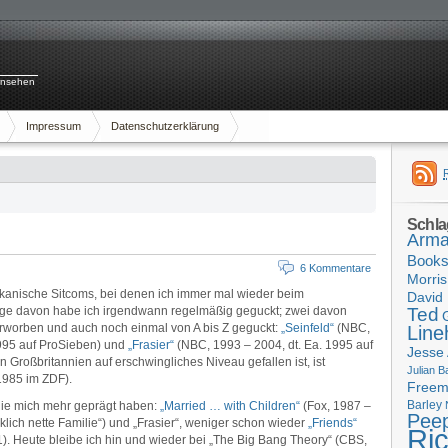
rnsehen
Impressum
Datenschutzerklärung
Schla
Arma
Book
6 Kommentare
Morris
rikanische Sitcoms, bei denen ich immer mal wieder beim
David 
ge davon habe ich irgendwann regelmäßig geguckt; zwei davon
Ted
rworben und auch noch einmal von A bis Z geguckt:
„Seinfeld“
(NBC,
Line
1995 auf ProSieben) und
„Frasier“
(NBC, 1993 – 2004, dt. Ea. 1995 auf
Jesse
n Großbritannien auf erschwingliches Niveau gefallen ist, ist
Julian B
1985 im ZDF).
Free
Barley
die mich mehr geprägt haben:
„Married … with Children“
(Fox, 1987 –
Pee
cklich nette Familie“) und „Frasier“, weniger schon wieder
„Friends“
Ri
1). Heute bleibe ich hin und wieder bei „The Big Bang Theory“ (CBS,