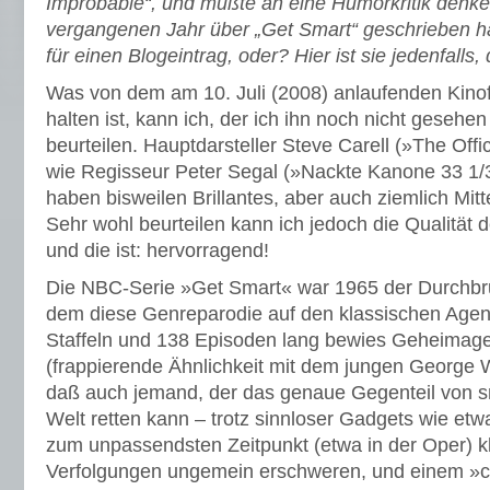
Improbable“, und mußte an eine Humorkritik denken
vergangenen Jahr über „Get Smart“ geschrieben ha
für einen Blogeintrag, oder? Hier ist sie jedenfalls
Was von dem am 10. Juli (2008) anlaufenden Kino
halten ist, kann ich, der ich ihn noch nicht gesehe
beurteilen. Hauptdarsteller Steve Carell (»The Off
wie Regisseur Peter Segal (»Nackte Kanone 33 1/3
haben bisweilen Brillantes, aber auch ziemlich Mitt
Sehr wohl beurteilen kann ich jedoch die Qualität d
und die ist: hervorragend!
Die NBC-Serie »Get Smart« war 1965 der Durchbru
dem diese Genreparodie auf den klassischen Agen
Staffeln und 138 Episoden lang bewies Geheimag
(frappierende Ähnlichkeit mit dem jungen George
daß auch jemand, der das genaue Gegenteil von sm
Welt retten kann – trotz sinnloser Gadgets wie etw
zum unpassendsten Zeitpunkt (etwa in der Oper) k
Verfolgungen un­gemein erschweren, und einem »con