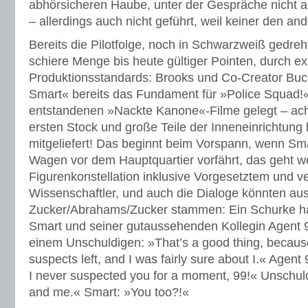
abhörsicheren Haube, unter der Gespräche nicht 
– allerdings auch nicht geführt, weil ­keiner den and
Bereits die Pilotfolge, noch in Schwarzweiß gedreht
schiere Menge bis heute gültiger Pointen, durch e
Produktionsstandards: Brooks und Co-Creator Buc
Smart« bereits das Fundament für »Police Squad!
entstandenen »Nackte Kanone«-Filme gelegt – ac
ersten Stock und große Teile der Inneneinrichtung 
mitgeliefert! Das beginnt beim Vorspann, wenn Sm
Wagen vor dem Hauptquartier vorfährt, das geht we
Figurenkonstellation inklusive Vorgesetztem und v
Wissenschaftler, und auch die Dialoge könnten au
Zucker/Abrahams/Zucker stammen: Ein Schurke h
Smart und seiner gutaussehenden Kollegin Agent 
einem Unschuldigen: »That’s a good thing, because
suspects left, and I was fairly sure about I.« Agen
I ­never suspected you for a moment, 99!« ­Unschul
and me.« Smart: »You too?!«