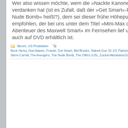
Wer also wissen möchte, wem die »Nackte Kanone«
verdanken hat (ist es Zufall, daß der »Get Smart«
Nude Bomb« heißt?), dem sei dieser frühe Höhep
empfohlen, der bei uns unter dem Titel »Mini-Max 
Abenteuer des ­Maxwell Smart« im Fernsehen lief u
auch auf DVD erhältlich ist.
Sitcom
,
US-Produktion
Buck Henry
,
Don Adams
,
Frasier
,
Get Smart
,
Mel Brooks
,
Naked Gun 33 1/3
,
Patric
Steve Carrell
,
The Avengers
,
The Nude Bomb
,
The Office (US)
,
Zucker/Abrahams/Z