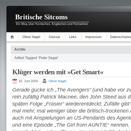
Britische Sitcoms
Ein Blog über Komisches, Englisches und Fernsehen
Oliver Nagel
Glossar
Links
Impressum
Datenschutzer
Archiv
Artikel Tagged ‘Peter Segal’
Klüger werden mit »Get Smart«
16. Juni 2009
Oliver Nagel
Gerade gucke ich „The Avengers“ (und habe vor z
rein zufällig Patrick Macnee, den John Steed aus d
späten Folge „Frasier“ wiederentdeckt; Zufälle gib
mal mehr, mal weniger über die britisch-trockenen
auch mit Anspielungen an US-Pendants des Agent
und eine Episode „The Girl from AUNTIE“ nennen,