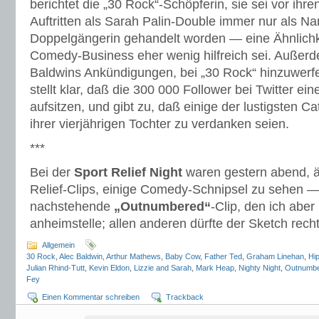
berichtet die „30 Rock“-Schöpferin, sie sei vor ihr
Auftritten als Sarah Palin-Double immer nur als N
Doppelgängerin gehandelt worden — eine Ähnlichke
Comedy-Business eher wenig hilfreich sei. Außerd
Baldwins Ankündigungen, bei „30 Rock“ hinzuwerf
stellt klar, daß die 300 000 Follower bei Twitter ei
aufsitzen, und gibt zu, daß einige der lustigsten 
ihrer vierjährigen Tochter zu verdanken seien.
***
Bei der
Sport Relief Night
waren gestern abend, 
Relief-Clips, einige Comedy-Schnipsel zu sehen —
nachstehende
„Outnumbered“
-Clip, den ich abe
anheimstelle; allen anderen dürfte der Sketch re
Allgemein
30 Rock
,
Alec Baldwin
,
Arthur Mathews
,
Baby Cow
,
Father Ted
,
Graham Linehan
,
Hi
Julian Rhind-Tutt
,
Kevin Eldon
,
Lizzie and Sarah
,
Mark Heap
,
Nighty Night
,
Outnumb
Fey
Einen Kommentar schreiben
Trackback