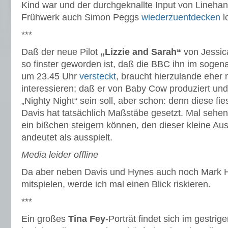
Kind war und der durchgeknallte Input von Linehan
Frühwerk auch Simon Peggs
wiederzuentdecken
l
***
Daß der neue Pilot
„Lizzie and Sarah“
von Jessic
so finster geworden ist, daß die BBC ihn im soge
um 23.45 Uhr
versteckt
, braucht hierzulande eher
interessieren; daß er von Baby Cow produziert und
„Nighty Night“ sein soll, aber schon: denn diese fi
Davis hat tatsächlich Maßstäbe gesetzt. Mal sehen
ein bißchen steigern können, den dieser kleine Auss
andeutet als ausspielt.
Media leider offline
Da aber neben Davis und Hynes auch noch Mark 
mitspielen, werde ich mal einen Blick riskieren.
***
Ein großes
Tina Fey
-Porträt findet sich im gestrig