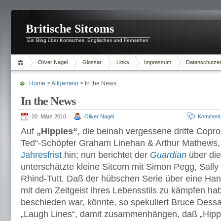
Britische Sitcoms
Ein Blog über Komisches, Englisches und Fernsehen
Oliver Nagel
Glossar
Links
Impressum
Datenschutzer
Home
>
Allgemein
> In the News
In the News
20. März 2010
Oliver Nagel
Komment
Auf
„Hippies“
, die beinah vergessene dritte Copro
Ted“-Schöpfer Graham Linehan & Arthur Mathews, 
Jahresfrist
hin; nun berichtet der
Guardian
über die
unterschätzte kleine Sitcom mit Simon Pegg, Sally 
Rhind-Tutt. Daß der hübschen Serie über eine Han
mit dem Zeitgeist ihres Lebensstils zu kämpfen hab
beschieden war, könnte, so spekuliert Bruce Dess
„Laugh Lines“, damit zusammenhängen, daß „Hipp