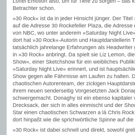
Löffel Emotion also, um für Tiefe zu sorgen – das
Betrachter schon.
»30 Rock« ist da in jeder Hinsicht jünger. Der Tite
auf die Adresse 30 Rockefeller Plaza, die Adresse
von NBC, wo unter anderem »Saturday Night Live«
dort hat »30 Rock«-Autorin und Hauptdarstellerin 
tatsächlich jahrelange Erfahrungen als Headwriter
in »30 Rock« anbringt. Da spielt sie Liz Lemon, die
Show«, einer Sketchshow für ein weibliches Publik
»Saturday Night Live« erinnert, und ist hauptsächli
Show gegen alle Fährnisse am Laufen zu halten. D
chaotischen Autorenteam, der zickigen Hauptdarste
ihrem neuen senderseitig Vorgesetzten Jack Dona
schwergemacht. Donaghy ist ein ebenso kapitaler wi
Drecksack, der sich in alles einmischt und der Sho
Star einen chaotischen Schwarzen a lá Chris Rock 
dort hinpaßt wie die sprichwörtliche Spinne auf die
»30 Rock« ist dabei schnell und direkt, sowohl gre