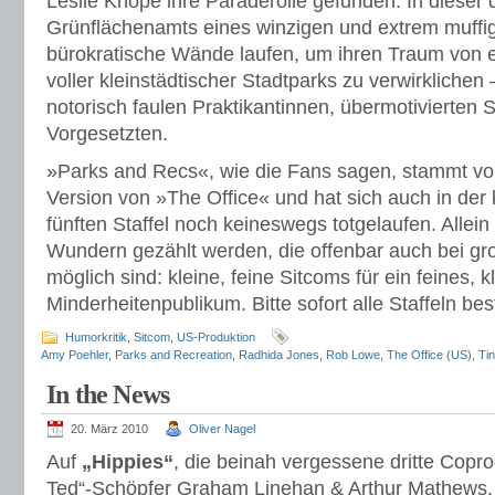
Leslie Knope ihre Paraderolle gefunden. In dieser da
Grünflächenamts eines winzigen und extrem muffi
bürokratische Wände laufen, um ihren Traum von ei
voller kleinstädtischer Stadtparks zu verwirklichen
notorisch faulen Praktikantinnen, übermotivierten 
Vorgesetzten.
»Parks and Recs«, wie die Fans sagen, stammt v
Version von »The Office« und hat sich auch in der 
fünften Staffel noch keineswegs totgelaufen. Allein
Wundern gezählt werden, die offenbar auch bei g
möglich sind: kleine, feine Sitcoms für ein feines, k
Minderheitenpublikum. Bitte sofort alle Staffeln bes
Humorkritik
,
Sitcom
,
US-Produktion
Amy Poehler
,
Parks and Recreation
,
Radhida Jones
,
Rob Lowe
,
The Office (US)
,
Ti
In the News
20. März 2010
Oliver Nagel
Auf
„Hippies“
, die beinah vergessene dritte Copro
Ted“-Schöpfer Graham Linehan & Arthur Mathews, 