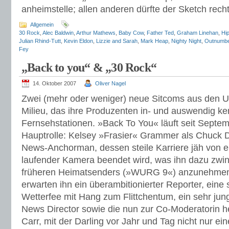
anheimstelle; allen anderen dürfte der Sketch re
Allgemein
30 Rock
,
Alec Baldwin
,
Arthur Mathews
,
Baby Cow
,
Father Ted
,
Graham Linehan
,
Hi
Julian Rhind-Tutt
,
Kevin Eldon
,
Lizzie and Sarah
,
Mark Heap
,
Nighty Night
,
Outnumb
Fey
„Back to you“ & „30 Rock“
14. Oktober 2007
Oliver Nagel
Zwei (mehr oder weniger) neue Sitcoms aus den U
Milieu, das ihre Produzenten in- und auswendig k
Fernsehstationen. »Back To You« läuft seit Septem
Hauptrolle: Kelsey »Frasier« Grammer als Chuck Dar
News-Anchorman, dessen steile Karriere jäh von 
laufender Kamera beendet wird, was ihn dazu zwin
früheren Heimatsenders (»WURG 9«) anzunehmen. 
erwarten ihn ein überambitionierter Reporter, ein
Wetterfee mit Hang zum Flittchentum, ein sehr jun
News Director sowie die nun zur Co-Moderatorin he
Carr, mit der Darling vor Jahr und Tag nicht nur ein