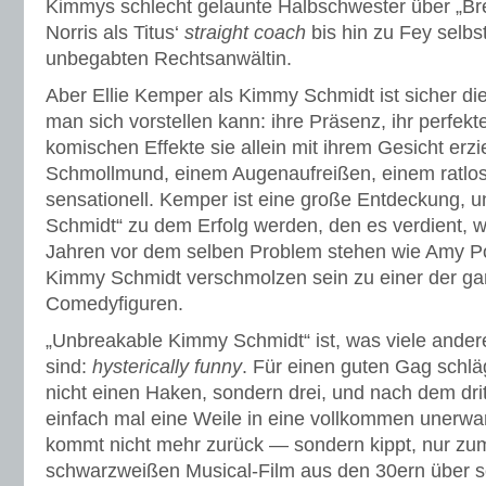
Kimmys schlecht gelaunte Halbschwester über „B
Norris als Titus‘
straight coach
bis hin zu Fey selbs
unbegabten Rechtsanwältin.
Aber Ellie Kemper als Kimmy Schmidt ist sicher di
man sich vorstellen kann: ihre Präsenz, ihr perfek
komischen Effekte sie allein mit ihrem Gesicht erz
Schmollmund, einem Augenaufreißen, einem ratlose
sensationell. Kemper ist eine große Entdeckung, u
Schmidt“ zu dem Erfolg werden, den es verdient, wi
Jahren vor dem selben Problem stehen wie Amy Poe
Kimmy Schmidt verschmolzen sein zu einer der ga
Comedyfiguren.
„Unbreakable Kimmy Schmidt“ ist, was viele ander
sind:
hysterically funny
. Für einen guten Gag schl
nicht einen Haken, sondern drei, und nach dem drit
einfach mal eine Weile in eine vollkommen unerwa
kommt nicht mehr zurück — sondern kippt, nur zum 
schwarzweißen Musical-Film aus den 30ern über 