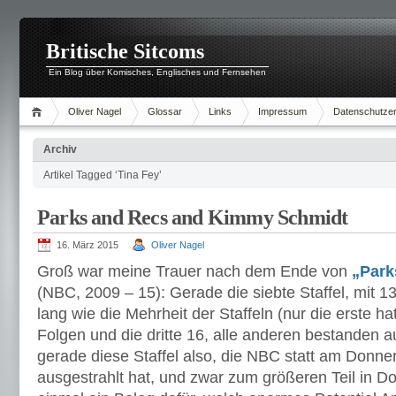
Britische Sitcoms
Ein Blog über Komisches, Englisches und Fernsehen
Oliver Nagel
Glossar
Links
Impressum
Datenschutzer
Archiv
Artikel Tagged ‘Tina Fey’
Parks and Recs and Kimmy Schmidt
16. März 2015
Oliver Nagel
Groß war meine Trauer nach dem Ende von
„Park
(NBC, 2009 – 15): Gerade die siebte Staffel, mit 1
lang wie die Mehrheit der Staffeln (nur die erste ha
Folgen und die dritte 16, alle anderen bestanden a
gerade diese Staffel also, die NBC statt am Donne
ausgestrahlt hat, und zwar zum größeren Teil in D