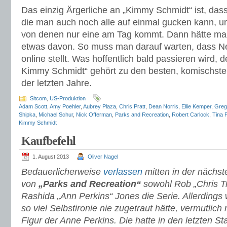
Das einzig Ärgerliche an „Kimmy Schmidt“ ist, dass
die man auch noch alle auf einmal gucken kann, un
von denen nur eine am Tag kommt. Dann hätte man
etwas davon. So muss man darauf warten, dass Netf
online stellt. Was hoffentlich bald passieren wird,
Kimmy Schmidt“ gehört zu den besten, komischste
der letzten Jahre.
Sitcom
,
US-Produktion
Adam Scott
,
Amy Poehler
,
Aubrey Plaza
,
Chris Pratt
,
Dean Norris
,
Ellie Kemper
,
Greg
Shipka
,
Michael Schur
,
Nick Offerman
,
Parks and Recreation
,
Robert Carlock
,
Tina 
Kimmy Schmidt
Kaufbefehl
1. August 2013
Oliver Nagel
Bedauerlicherweise
verlassen
mitten in der nächst
von
„Parks and Recreation“
sowohl Rob „Chris T
Rashida „Ann Perkins“ Jones die Serie. Allerdings
so viel Selbstironie nie zugetraut hätte, vermutlic
Figur der Anne Perkins. Die hatte in den letzten Staf