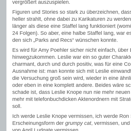
vergrößert auszuspielen.
Figuren und Stories so stark zu überzeichnen, das
heller strahlt, ohne dabei zu Karikaturen zu werden
länger als diese eine Staffel lang funktioniert (wom
24 Folgen). So aber, eine halbe Staffel lang, war e
den sich „Parks and Recs“ wünschen konnte.
Es wird für Amy Poehler sicher nicht einfach, über
hinwegzukommen. Leslie war ein so guter Charakt
charmant, durch und durch positiv, was für eine C
Ausnahme ist: man konnte sich mit Leslie einwandfr
die Versuchung groß sein wird, wieder in eine ähnl
oder eben in eine komplett andere. Beides wäre s
schade ist, dass Leslie Knope nun nie mehr neue
mehr mit telefonbuchdicken Aktenordnern mit Str
soll.
Ich werde Leslie Knope vermissen, ich werde Ro
Erscheinungsform der
grumpy cat
, vermissen, und
von April Ludgate vermissen.