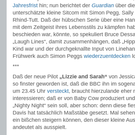
Jahresfrist
hin; nun berichtet der
Guardian
über die
unterschätzte kleine Sitcom mit Simon Pegg, Sally 
Rhind-Tutt. Daß der hübschen Serie über eine Han
mit dem Zeitgeist ihres Lebensstils zu kämpfen hab
beschieden war, könnte, so spekuliert Bruce Dess
„Laugh Lines“, damit zusammenhängen, daß „Hipp
Kind war und der durchgeknallte Input von Linehan
Frühwerk auch Simon Peggs
wiederzuentdecken
l
***
Daß der neue Pilot
„Lizzie and Sarah“
von Jessic
so finster geworden ist, daß die BBC ihn im soge
um 23.45 Uhr
versteckt
, braucht hierzulande eher
interessieren; daß er von Baby Cow produziert und
„Nighty Night“ sein soll, aber schon: denn diese fi
Davis hat tatsächlich Maßstäbe gesetzt. Mal sehen
ein bißchen steigern können, den dieser kleine Auss
andeutet als ausspielt.