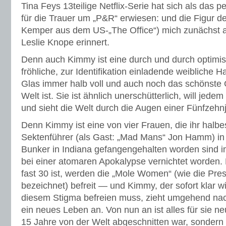
Tina Feys 13teilige Netflix-Serie hat sich als das 
für die Trauer um „P&R“ erwiesen: und die Figur d
Kemper aus dem US-„The Office“) mich zunächst a
Leslie Knope erinnert.
Denn auch Kimmy ist eine durch und durch optimist
fröhliche, zur Identifikation einladende weibliche Ha
Glas immer halb voll und auch noch das schönste 
Welt ist. Sie ist ähnlich unerschütterlich, will je
und sieht die Welt durch die Augen einer Fünfzehn
Denn Kimmy ist eine von vier Frauen, die ihr halb
Sektenführer (als Gast: „Mad Mans“ Jon Hamm) in 
Bunker in Indiana gefangengehalten worden sind i
bei einer atomaren Apokalypse vernichtet worden.
fast 30 ist, werden die „Mole Women“ (wie die Pres
bezeichnet) befreit — und Kimmy, der sofort klar wi
diesem Stigma befreien muss, zieht umgehend na
ein neues Leben an. Von nun an ist alles für sie ne
15 Jahre von der Welt abgeschnitten war, sondern a