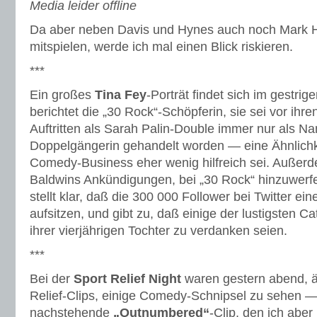
Media leider offline
Da aber neben Davis und Hynes auch noch Mark 
mitspielen, werde ich mal einen Blick riskieren.
***
Ein großes
Tina Fey
-Porträt findet sich im gestrig
berichtet die „30 Rock“-Schöpferin, sie sei vor ihr
Auftritten als Sarah Palin-Double immer nur als N
Doppelgängerin gehandelt worden — eine Ähnlichke
Comedy-Business eher wenig hilfreich sei. Außerd
Baldwins Ankündigungen, bei „30 Rock“ hinzuwerf
stellt klar, daß die 300 000 Follower bei Twitter ei
aufsitzen, und gibt zu, daß einige der lustigsten 
ihrer vierjährigen Tochter zu verdanken seien.
***
Bei der
Sport Relief Night
waren gestern abend, 
Relief-Clips, einige Comedy-Schnipsel zu sehen —
nachstehende
„Outnumbered“
-Clip, den ich abe