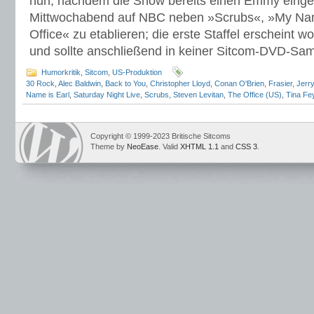
nun, nachdem die Show bereits einen Emmy einge
Mittwochabend auf NBC neben »Scrubs«, »My Nam
Office« zu etablieren; die erste Staffel erscheint
und sollte anschließend in keiner Sitcom-DVD-Sa
Humorkritik
,
Sitcom
,
US-Produktion
30 Rock
,
Alec Baldwin
,
Back to You
,
Christopher Lloyd
,
Conan O'Brien
,
Frasier
,
Jerry
Name is Earl
,
Saturday Night Live
,
Scrubs
,
Steven Levitan
,
The Office (US)
,
Tina Fe
Copyright © 1999-2023 Britische Sitcoms
Theme by
NeoEase
. Valid
XHTML 1.1
and
CSS 3
.