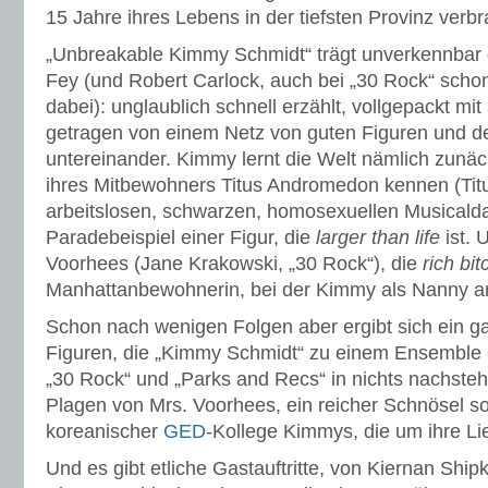
15 Jahre ihres Lebens in der tiefsten Provinz verbr
„Unbreakable Kimmy Schmidt“ trägt unverkennbar d
Fey (und Robert Carlock, auch bei „30 Rock“ scho
dabei): unglaublich schnell erzählt, vollgepackt mi
getragen von einem Netz von guten Figuren und 
untereinander. Kimmy lernt die Welt nämlich zunä
ihres Mitbewohners Titus Andromedon kennen (Titu
arbeitslosen, schwarzen, homosexuellen Musicalda
Paradebeispiel einer Figur, die
larger than life
ist. 
Voorhees (Jane Krakowski, „30 Rock“), die
rich bit
Manhattanbewohnerin, bei der Kimmy als Nanny ar
Schon nach wenigen Folgen aber ergibt sich ein g
Figuren, die „Kimmy Schmidt“ zu einem Ensemble 
„30 Rock“ und „Parks and Recs“ in nichts nachsteh
Plagen von Mrs. Voorhees, ein reicher Schnösel s
koreanischer
GED
-Kollege Kimmys, die um ihre Li
Und es gibt etliche Gastauftritte, von Kiernan Ship