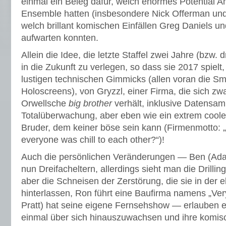
einmal ein Beleg dafür, welch enormes Potential 
Ensemble hatten (insbesondere Nick Offerman und
welch brillant komischen Einfällen Greg Daniels u
aufwarten konnten.
Allein die Idee, die letzte Staffel zwei Jahre (bzw. d
in die Zukunft zu verlegen, so dass sie 2017 spielt,
lustigen technischen Gimmicks (allen voran die S
Holoscreens), von Gryzzl, einer Firma, die sich zw
Orwellsche
big brother
verhält, inklusive Datensa
Totalüberwachung, aber eben wie ein extrem coole
Bruder, dem keiner böse sein kann (Firmenmotto: „Wo
everyone was chill to each other?“)!
Auch die persönlichen Veränderungen — Ben (Adam
nun Dreifacheltern, allerdings sieht man die Drilli
aber die Schneisen der Zerstörung, die sie in der 
hinterlassen, Ron führt eine Baufirma namens „Ver
Pratt) hat seine eigene Fernsehshow — erlauben e
einmal über sich hinauszuwachsen und ihre komisc