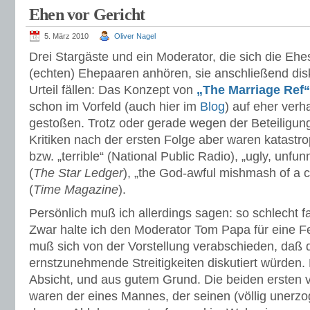
Ehen vor Gericht
5. März 2010
Oliver Nagel
Drei Stargäste und ein Moderator, die sich die Ehes
(echten) Ehepaaren anhören, sie anschließend dis
Urteil fällen: Das Konzept von
„The Marriage Ref“
schon im Vorfeld (auch hier im
Blog
) auf eher ver
gestoßen. Trotz oder gerade wegen der Beteiligung
Kritiken nach der ersten Folge aber waren katastrop
bzw. „terrible“ (National Public Radio), „ugly, unfu
(
The Star Ledger
), „the God-awful mishmash of a 
(
Time Magazine
).
Persönlich muß ich allerdings sagen: so schlecht fa
Zwar halte ich den Moderator Tom Papa für eine 
muß sich von der Vorstellung verabschieden, daß
ernstzunehmende Streitigkeiten diskutiert würden. 
Absicht, und aus gutem Grund. Die beiden ersten 
waren der eines Mannes, der seinen (völlig unerz