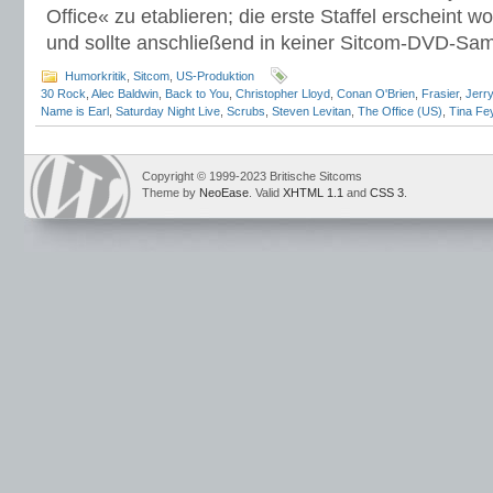
Office« zu etablieren; die erste Staffel erscheint
und sollte anschließend in keiner Sitcom-DVD-Sa
Humorkritik
,
Sitcom
,
US-Produktion
30 Rock
,
Alec Baldwin
,
Back to You
,
Christopher Lloyd
,
Conan O'Brien
,
Frasier
,
Jerry
Name is Earl
,
Saturday Night Live
,
Scrubs
,
Steven Levitan
,
The Office (US)
,
Tina Fe
Copyright © 1999-2023 Britische Sitcoms
Theme by
NeoEase
. Valid
XHTML 1.1
and
CSS 3
.