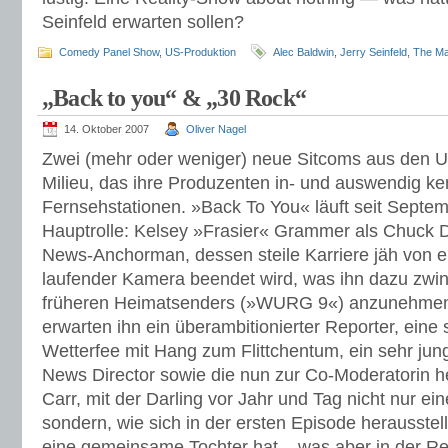
Seinfeld erwarten sollen?
Comedy Panel Show
,
US-Produktion
Alec Baldwin
,
Jerry Seinfeld
,
The Ma
„Back to you“ & „30 Rock“
14. Oktober 2007
Oliver Nagel
Zwei (mehr oder weniger) neue Sitcoms aus den U
Milieu, das ihre Produzenten in- und auswendig k
Fernsehstationen. »Back To You« läuft seit Septem
Hauptrolle: Kelsey »Frasier« Grammer als Chuck Dar
News-Anchorman, dessen steile Karriere jäh von 
laufender Kamera beendet wird, was ihn dazu zwin
früheren Heimatsenders (»WURG 9«) anzunehmen. 
erwarten ihn ein überambitionierter Reporter, ein
Wetterfee mit Hang zum Flittchentum, ein sehr jun
News Director sowie die nun zur Co-Moderatorin he
Carr, mit der Darling vor Jahr und Tag nicht nur ein
sondern, wie sich in der ersten Episode herausstel
eine gemeinsame Tochter hat – was aber in der Re