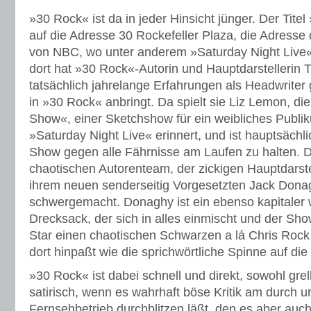
»30 Rock« ist da in jeder Hinsicht jünger. Der Tite
auf die Adresse 30 Rockefeller Plaza, die Adresse
von NBC, wo unter anderem »Saturday Night Live«
dort hat »30 Rock«-Autorin und Hauptdarstellerin 
tatsächlich jahrelange Erfahrungen als Headwriter
in »30 Rock« anbringt. Da spielt sie Liz Lemon, die
Show«, einer Sketchshow für ein weibliches Publik
»Saturday Night Live« erinnert, und ist hauptsächli
Show gegen alle Fährnisse am Laufen zu halten. D
chaotischen Autorenteam, der zickigen Hauptdarste
ihrem neuen senderseitig Vorgesetzten Jack Dona
schwergemacht. Donaghy ist ein ebenso kapitaler wi
Drecksack, der sich in alles einmischt und der Sho
Star einen chaotischen Schwarzen a lá Chris Rock 
dort hinpaßt wie die sprichwörtliche Spinne auf die
»30 Rock« ist dabei schnell und direkt, sowohl gre
satirisch, wenn es wahrhaft böse Kritik am durch u
Fernsehbetrieb durchblitzen läßt, den es aber auch