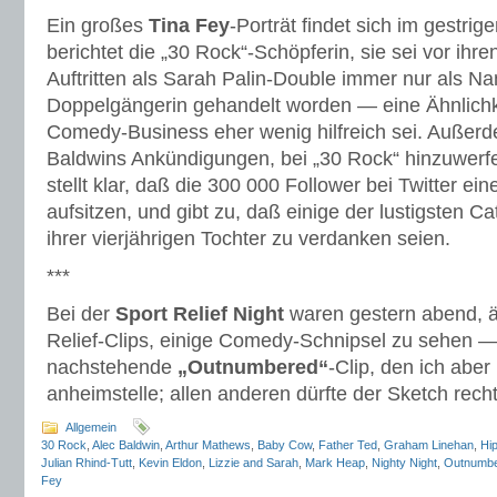
Ein großes
Tina Fey
-Porträt findet sich im gestrig
berichtet die „30 Rock“-Schöpferin, sie sei vor ihr
Auftritten als Sarah Palin-Double immer nur als N
Doppelgängerin gehandelt worden — eine Ähnlichke
Comedy-Business eher wenig hilfreich sei. Außerd
Baldwins Ankündigungen, bei „30 Rock“ hinzuwerf
stellt klar, daß die 300 000 Follower bei Twitter ei
aufsitzen, und gibt zu, daß einige der lustigsten 
ihrer vierjährigen Tochter zu verdanken seien.
***
Bei der
Sport Relief Night
waren gestern abend, 
Relief-Clips, einige Comedy-Schnipsel zu sehen —
nachstehende
„Outnumbered“
-Clip, den ich abe
anheimstelle; allen anderen dürfte der Sketch re
Allgemein
30 Rock
,
Alec Baldwin
,
Arthur Mathews
,
Baby Cow
,
Father Ted
,
Graham Linehan
,
Hi
Julian Rhind-Tutt
,
Kevin Eldon
,
Lizzie and Sarah
,
Mark Heap
,
Nighty Night
,
Outnumb
Fey