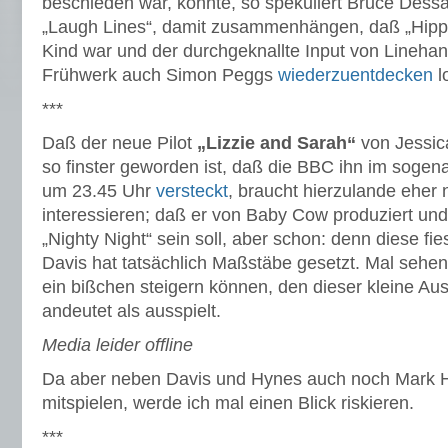
beschieden war, könnte, so spekuliert Bruce Dess
„Laugh Lines“, damit zusammenhängen, daß „Hipp
Kind war und der durchgeknallte Input von Linehan
Frühwerk auch Simon Peggs
wiederzuentdecken
l
***
Daß der neue Pilot
„Lizzie and Sarah“
von Jessic
so finster geworden ist, daß die BBC ihn im soge
um 23.45 Uhr
versteckt
, braucht hierzulande eher
interessieren; daß er von Baby Cow produziert und
„Nighty Night“ sein soll, aber schon: denn diese fi
Davis hat tatsächlich Maßstäbe gesetzt. Mal sehen
ein bißchen steigern können, den dieser kleine Auss
andeutet als ausspielt.
Media leider offline
Da aber neben Davis und Hynes auch noch Mark 
mitspielen, werde ich mal einen Blick riskieren.
***