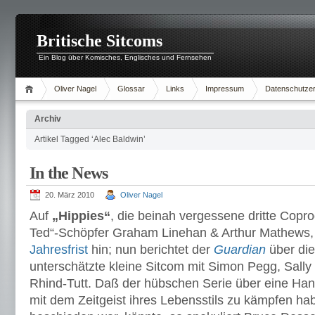
Britische Sitcoms
Ein Blog über Komisches, Englisches und Fernsehen
Oliver Nagel
Glossar
Links
Impressum
Datenschutzer
Archiv
Artikel Tagged ‘Alec Baldwin’
In the News
20. März 2010
Oliver Nagel
Auf
„Hippies“
, die beinah vergessene dritte Copro
Ted“-Schöpfer Graham Linehan & Arthur Mathews, 
Jahresfrist
hin; nun berichtet der
Guardian
über die
unterschätzte kleine Sitcom mit Simon Pegg, Sally 
Rhind-Tutt. Daß der hübschen Serie über eine Han
mit dem Zeitgeist ihres Lebensstils zu kämpfen hab