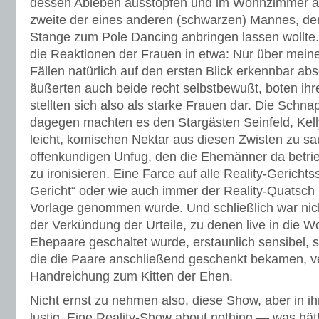
dessen Ableben ausstopfen und im Wohnzimmer aus
zweite der eines anderen (schwarzen) Mannes, de
Stange zum Pole Dancing anbringen lassen wollte.
die Reaktionen der Frauen in etwa: Nur über meine
Fällen natürlich auf den ersten Blick erkennbar ab
äußerten auch beide recht selbstbewußt, boten ih
stellten sich also als starke Frauen dar. Die Schn
dagegen machten es den Stargästen Seinfeld, Kell
leicht, komischen Nektar aus diesen Zwisten zu s
offenkundigen Unfug, den die Ehemänner da betrie
zu ironisieren. Eine Farce auf alle Reality-Gerich
Gericht“ oder wie auch immer der Reality-Quatsch 
Vorlage genommen wurde. Und schließlich war nich
der Verkündung der Urteile, zu denen live in die 
Ehepaare geschaltet wurde, erstaunlich sensibel, s
die die Paare anschließend geschenkt bekamen, ve
Handreichung zum Kitten der Ehen.
Nicht ernst zu nehmen also, diese Show, aber in 
lustig. Eine Reality-Show about nothing — was hä