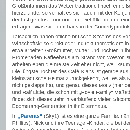
Großbritannien das Wetter traditionell noch ein biß
hierzulande, so verhält es sich auch mit der Konjun
der lustigen Insel nur noch mit viel Alkohol und ein
ertragen. Was sich durchaus in der Comedyprodukt
Tatsächlich haben etliche britische Sitcoms des v
Wirtschaftskrise direkt oder indirekt thematisiert: i
etwa arbeiten Großmutter, Mutter und Tochter in ih
Promenaden-Kaffeehaus am Strand von Weston-s
arbeiten eben die meiste Zeit eher nicht, weil k
Die jüngste Tochter des Café-Klans ist gerade aus 
kleinstädtische Heimat zurückgekehrt, weil es als
nicht geklappt hat, und genau dieses Motiv (hier b
und Ralf Little, die schon mit „Royle Family“ Maßs
findet sich dieses Jahr in verblüffend vielen Sitco
Boomerang-Generation in ihr Elternhaus.
In
„Parents“
(Sky1) ist es eine ganze Familie, näm
Phillips), Nick und ihre Teenager-Kinder, die bei d