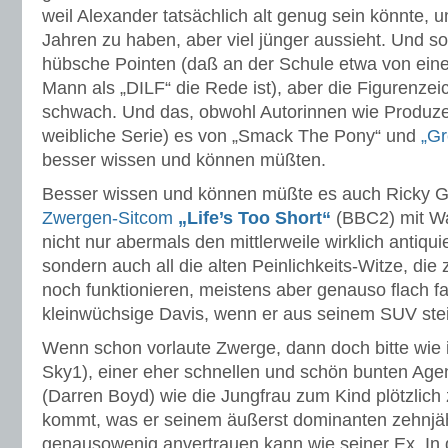
weil Alexander tatsächlich alt genug sein könnte,
Jahren zu haben, aber viel jünger aussieht. Und so
hübsche Pointen (daß an der Schule etwa von ein
Mann als „DILF“ die Rede ist), aber die Figurenzei
schwach. Und das, obwohl Autorinnen wie Produzen
weibliche Serie) es von „Smack The Pony“ und
„Gr
besser wissen und können müßten.
Besser wissen und können müßte es auch Ricky G
Zwergen-Sitcom
„Life’s Too Short“
(BBC2) mit W
nicht nur abermals den mittlerweile wirklich antiqu
sondern auch all die alten Peinlichkeits-Witze, die
noch funktionieren, meistens aber genauso flach fa
kleinwüchsige Davis, wenn er aus seinem SUV stei
Wenn schon vorlaute Zwerge, dann doch bitte wie
Sky1), einer eher schnellen und schön bunten Agen
(Darren Boyd) wie die Jungfrau zum Kind plötzlich
kommt, was er seinem äußerst dominanten zehnjä
genausowenig anvertrauen kann wie seiner Ex. In 