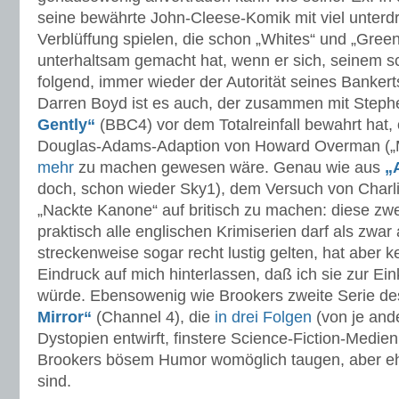
seine bewährte John-Cleese-Komik mit viel unterd
Verblüffung spielen, die schon „Whites“ und „Gree
unterhaltsam gemacht hat, wenn er sich, seinem 
folgend, immer wieder der Autorität seines Banker
Darren Boyd ist es auch, der zusammen mit Ste
Gently“
(BBC4) vor dem Totalreinfall bewahrt hat,
Douglas-Adams-Adaption von Howard Overman („Mi
mehr
zu machen gewesen wäre. Genau wie aus
„
doch, schon wieder Sky1), dem Versuch von Charlie
„Nackte Kanone“ auf britisch zu machen: diese zwei
praktisch alle englischen Krimiserien darf als zwar
streckenweise sogar recht lustig gelten, hat aber 
Eindruck auf mich hinterlassen, daß ich sie zur Eink
würde. Ebensowenig wie Brookers zweite Serie de
Mirror“
(Channel 4), die
in
drei
Folgen
(von je and
Dystopien entwirft, finstere Science-Fiction-Medienk
Brookers bösem Humor womöglich taugen, aber ehe
sind.