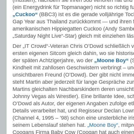
(müssen), nachdem sie ihren Job verloren hat und
(ein Energydrink für Topmanager) nicht so richtig fu
„Cuckoo“
(BBC3) ist es die gerade volljährige Toc
Gap Year aus Thailand zurückkommt — und ihren f
amerikanischen Hippiegatten Cuckoo (Andy Sambe
„Saturday Night Live“-Star) gleich mit einziehen läs
Der „IT Crowd“-Veteran Chris O’Dowd schließlich ve
ersten eigenen Sitcom gleich dahin, wo sie historisch
der späten Achtzigerjahre, wo der
„Moone Boy“
(S
Kindheit mit zahllosen Geschwistern verbringt – u
unsichtbaren Freund (O’Dowd). Der gibt nicht imm
steht Martin aber jederzeit für lange Gespräche zu
Martins gleichalten Nachbarskindern deren unsicht
Johnny Vegas als Wrestler). Eine brillante Idee, 
O’Dowd als Autor, der eigenen Angaben zufolge et
Details verarbeitet hat, und Regisseur Declan Lown
(Channel 4, 1995 – ’98) schon eine unsterbliche iri
seinem Lebenslauf stehen hat.
„Moone Boy“
, mitp
Coogans Firma Baby Cow (Coogan hat auch einen Gas