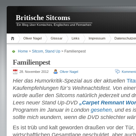
Britische Sitcoms
Ein Blog über Komisches, Englisches und Fernsehen
Oliver Nagel
Glossar
Links
Impressum
Datenschutzer
Home
>
Sitcom
,
Stand Up
> Familienpest
Familienpest
28. November 2012
Oliver Nagel
Komment
Hier das Humorkritik-Spezial aus der aktuellen
Tita
Kaufempfehlungen für’s Weihnachtsfest. Von eine
würde außer den Sitcoms natürlich jederzeit und dr
Lees neuer Stand Up-DVD
„Carpet Remnant Wor
Programm im Januar in London
gesehen
, und es i
sollte mich wundern, wenn die DVD schlechter wär
Es ist trüb und kalt geworden draußen vor der Tür, 
wirtschaftlichen Gesamtlage geschuldet, aber auch