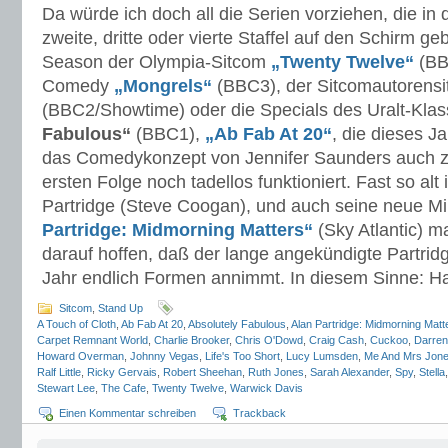
Da würde ich doch all die Serien vorziehen, die in
zweite, dritte oder vierte Staffel auf den Schirm ge
Season der Olympia-Sitcom
„Twenty Twelve“
(BB
Comedy
„Mongrels“
(BBC3), der Sitcomautorens
(BBC2/Showtime) oder die Specials des Uralt-Klas
Fabulous“
(BBC1),
„Ab Fab At 20“
, die dieses J
das Comedykonzept von Jennifer Saunders auch z
ersten Folge noch tadellos funktioniert. Fast so alt 
Partridge (Steve Coogan), und auch seine neue Mi
Partridge: Midmorning Matters“
(Sky Atlantic) m
darauf hoffen, daß der lange angekündigte Partrid
Jahr endlich Formen annimmt. In diesem Sinne: H
Sitcom
,
Stand Up
A Touch of Cloth
,
Ab Fab At 20
,
Absolutely Fabulous
,
Alan Partridge: Midmorning Matt
Carpet Remnant World
,
Charlie Brooker
,
Chris O'Dowd
,
Craig Cash
,
Cuckoo
,
Darren
Howard Overman
,
Johnny Vegas
,
Life's Too Short
,
Lucy Lumsden
,
Me And Mrs Jon
Ralf Little
,
Ricky Gervais
,
Robert Sheehan
,
Ruth Jones
,
Sarah Alexander
,
Spy
,
Stella
Stewart Lee
,
The Cafe
,
Twenty Twelve
,
Warwick Davis
Einen Kommentar schreiben
Trackback