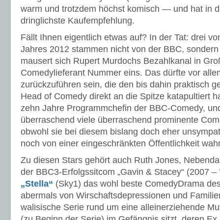
warm und trotzdem höchst komisch — und hat in d
dringlichste Kaufempfehlung.
Fällt Ihnen eigentlich etwas auf? In der Tat: drei v
Jahres 2012 stammen nicht von der BBC, sondern 
mausert sich Rupert Murdochs Bezahlkanal in Gro
Comedylieferant Nummer eins. Das dürfte vor all
zurückzuführen sein, die den bis dahin praktisch g
Head of Comedy direkt an die Spitze katapultiert 
zehn Jahre Programmchefin der BBC-Comedy, und s
überraschend viele überraschend prominente Co
obwohl sie bei diesem bislang doch eher unsympa
noch von einer eingeschränkten Öffentlichkeit w
Zu diesen Stars gehört auch Ruth Jones, Nebendar
der BBC3-Erfolgssitcom „Gavin & Stacey“ (2007 – ’
„Stella“
(Sky1) das wohl beste ComedyDrama des J
abermals von Wirschaftsdepressionen und Familie
walisische Serie rund um eine alleinerziehende Mu
(zu Beginn der Serie) im Gefängnis sitzt, deren Ex 