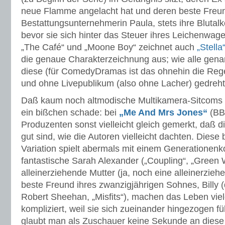
neue Flamme angelacht hat und deren beste Freu
Bestattungsunternehmerin Paula, stets ihre Bluta
bevor sie sich hinter das Steuer ihres Leichenwag
„The Café“ und „Moone Boy“ zeichnet auch
„Stella
die genaue Charakterzeichnung aus; wie alle gena
diese (für ComedyDramas ist das ohnehin die Rege
und ohne Livepublikum (also ohne Lacher) gedreht
Daß kaum noch altmodische Multikamera-Sitcoms g
ein bißchen schade: bei
„Me And Mrs Jones“
(BBC
Produzenten sonst vielleicht gleich gemerkt, daß d
gut sind, wie die Autoren vielleicht dachten. Diese 
Variation spielt abermals mit einem Generationenkon
fantastische Sarah Alexander („Coupling“, „Green 
alleinerziehende Mutter (ja, noch eine alleinerzieh
beste Freund ihres zwanzigjährigen Sohnes, Billy (
Robert Sheehan, „Misfits“), machen das Leben vie
kompliziert, weil sie sich zueinander hingezogen fü
glaubt man als Zuschauer keine Sekunde an diese 